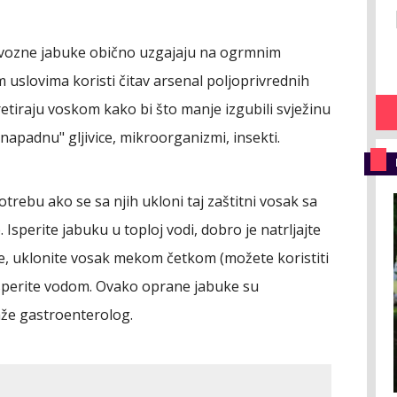
 uvozne jabuke obično uzgajaju na ogrmnim
 uslovima koristi čitav arsenal poljoprivrednih
retiraju voskom kako bi što manje izgubili svježinu
h "napadnu" gljivice, mikroorganizmi, insekti.
otrebu ako se sa njih ukloni taj zaštitni vosak sa
. Isperite jabuku u toploj vodi, dobro je natrljajte
e, uklonite vosak mekom četkom (možete koristiti
 isperite vodom. Ovako oprane jabuke su
aže gastroenterolog.