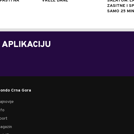
 PASTI NA
VRELE DANE
SALATOM: L
ZASITNE I S
SAMO 25 MI
 APLIKACIJU
ondo Crna Gora
ajnovije
nfo
port
agazin