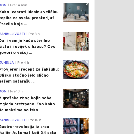
0
DOM
Pre 14 min
|
Kako izabrati idealnu veličinu
tepiha za svaku prostoriju?
Pravila koja ...
0
ZANIMLJIVOSTI
Pre 3 h
|
Da li vam je kuća sterilno
čista ili uvijek u haosu? Ovo
govori o vašoj ...
0
KUHINJA
Pre 4 h
|
Provjereni recept za šakšuku:
Bliskoistočno jelo slično
našem satarašu, ...
0
DOM
Pre 13 h
|
7 grešaka zbog kojih soba
izgleda pretrpano: Evo kako
da maksimalno isko...
0
ZANIMLJIVOSTI
Pre 16 h
|
Gastro-revolucija iz srca
Italije: Automat koji 24 sata