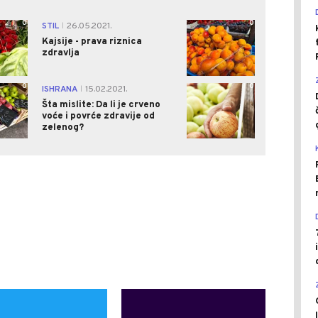
0
0
STIL
26.05.2021.
|
Kajsije - prava riznica
zdravlja
0
0
ISHRANA
15.02.2021.
|
Šta mislite: Da li je crveno
voće i povrće zdravije od
zelenog?