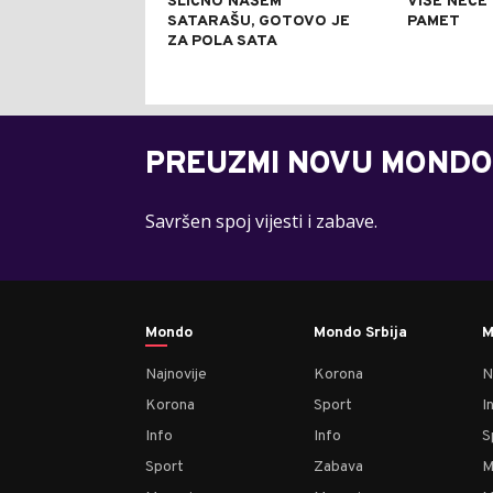
SLIČNO NAŠEM
VIŠE NEĆE
SATARAŠU, GOTOVO JE
PAMET
ZA POLA SATA
PREUZMI NOVU MONDO
Savršen spoj vijesti i zabave.
Mondo
Mondo Srbija
M
Najnovije
Korona
N
Korona
Sport
I
Info
Info
S
Sport
Zabava
M