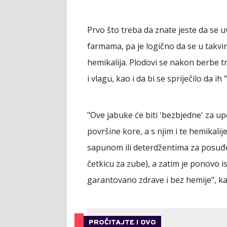
Prvo što treba da znate jeste da se
farmama, pa je logično da se u takvim
hemikalija. Plodovi se nakon berbe t
i vlagu, kao i da bi se spriječilo da i
"Ove jabuke će biti 'bezbjedne' za up
površine kore, a s njim i te hemikalije
sapunom ili deterdžentima za posuđ
četkicu za zube), a zatim je ponovo
garantovano zdrave i bez hemije", k
PROČITAJTE I OVO