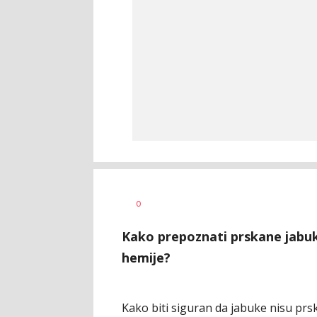
Dragana
AUTOR
0
Božić
Kako prepoznati prskane jabuke 
hemije?
Kako biti siguran da jabuke nisu prska