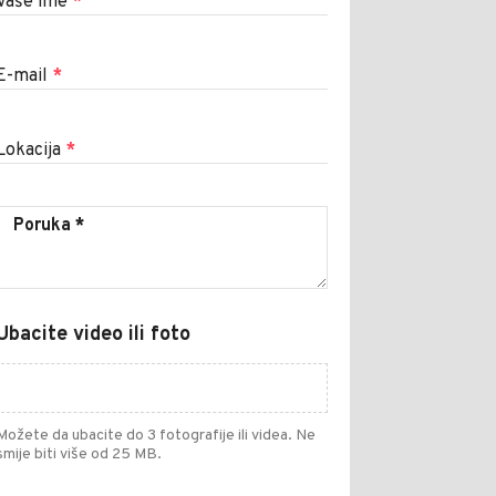
Vaše ime
*
E-mail
*
Lokacija
*
Ubacite video ili foto
Možete da ubacite do 3 fotografije ili videa. Ne
smije biti više od 25 MB.