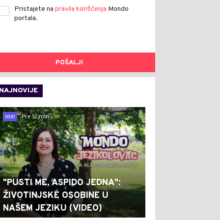
Pristajete na
pravila korišćenja
Mondo
portala.
POŠALJI
NAJNOVIJE
0
Pre 12 min
100!
"PUSTI ME, ASPIDO JEDNA":
ŽIVOTINJSKE OSOBINE U
NAŠEM JEZIKU (VIDEO)