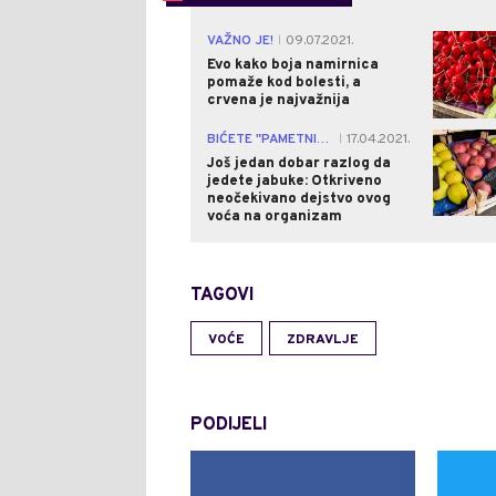
VAŽNO JE!
09.07.2021.
|
Evo kako boja namirnica
pomaže kod bolesti, a
crvena je najvažnija
BIĆETE "PAMETNIJI"!
17.04.2021.
|
Još jedan dobar razlog da
jedete jabuke: Otkriveno
neočekivano dejstvo ovog
voća na organizam
TAGOVI
VOĆE
ZDRAVLJE
PODIJELI