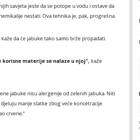
ijih savjeta jeste da se potope u vodu i ostave da
hemikalije nestati. Ova tehnika je, pak, progrešna.
kaže da će jabuke tako samo brže propadati.
e korisne materije se nalaze u njoj",
kaže
ene jabuke nisu alergenije od zelenih jabuka. Niti
 djeluju manje slatke zbog veće koncetracije
kao crvene."