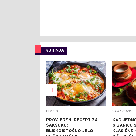
KUHINJA
0
Pre 4 h
07.08.2026.
PROVJERENI RECEPT ZA
KAD JEDN
ŠAKŠUKU:
GIBANICU S
BLISKOISTOČNO JELO
KLASIČNE 