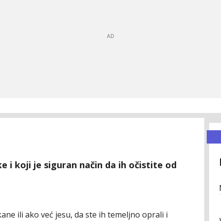
i koji je siguran način da ih očistite od
ne ili ako već jesu, da ste ih temeljno oprali i