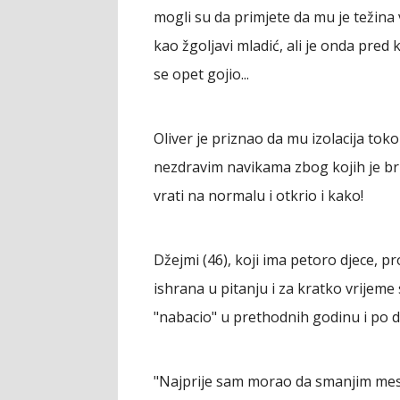
mogli su da primjete da mu je težina 
kao žgoljavi mladić, ali je onda pred
se opet gojio...
Oliver je priznao da mu izolacija to
nezdravim navikama zbog kojih je brz
vrati na normalu i otkrio i kako!
Džejmi (46), koji ima petoro djece, pr
ishrana u pitanju i za kratko vrijem
"nabacio" u prethodnih godinu i po dan
"Najprije sam morao da smanjim mes