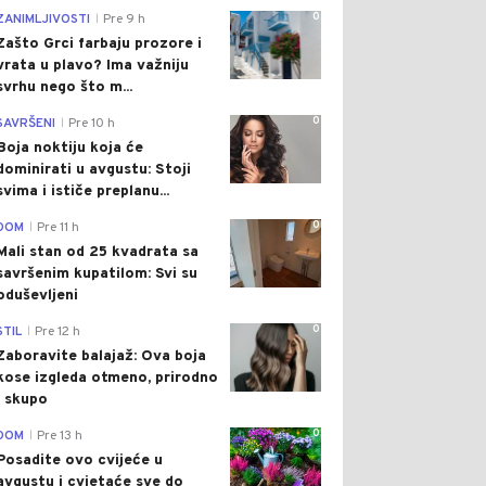
0
ZANIMLJIVOSTI
Pre 9 h
|
Zašto Grci farbaju prozore i
vrata u plavo? Ima važniju
svrhu nego što m...
0
SAVRŠENI
Pre 10 h
|
Boja noktiju koja će
dominirati u avgustu: Stoji
svima i ističe preplanu...
0
DOM
Pre 11 h
|
Mali stan od 25 kvadrata sa
savršenim kupatilom: Svi su
oduševljeni
0
STIL
Pre 12 h
|
Zaboravite balajaž: Ova boja
kose izgleda otmeno, prirodno
i skupo
0
DOM
Pre 13 h
|
Posadite ovo cvijeće u
avgustu i cvjetaće sve do