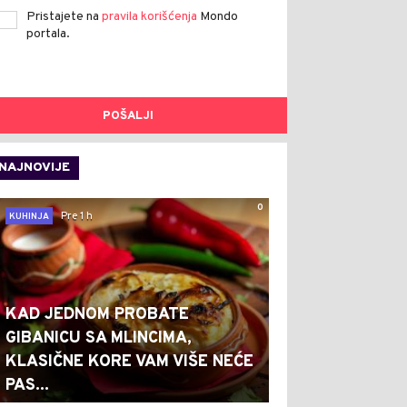
Pristajete na
pravila korišćenja
Mondo
portala.
POŠALJI
NAJNOVIJE
0
Pre 1 h
KUHINJA
KAD JEDNOM PROBATE
GIBANICU SA MLINCIMA,
KLASIČNE KORE VAM VIŠE NEĆE
PAS...