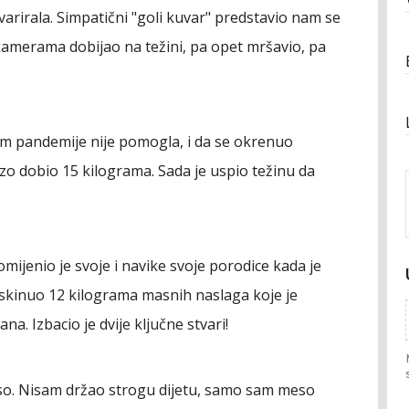
varirala. Simpatični "goli kuvar" predstavio nam se
 kamerama dobijao na težini, pa opet mršavio, pa
kom pandemije nije pomogla, i da se okrenuo
o dobio 15 kilograma. Sada je uspio težinu da
omijenio je svoje i navike svoje porodice kada je
e skinuo 12 kilograma masnih naslaga koje je
a. Izbacio je dvije ključne stvari!
o. Nisam držao strogu dijetu, samo sam meso