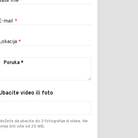
Vaše ime
*
E-mail
*
Lokacija
*
Ubacite video ili foto
Možete da ubacite do 3 fotografije ili videa. Ne
smije biti više od 25 MB.