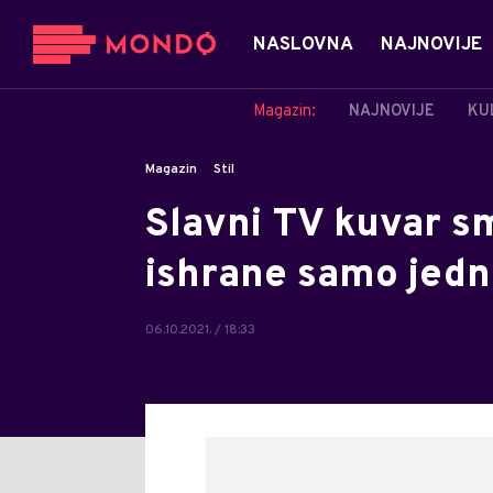
NASLOVNA
NAJNOVIJE
Magazin:
NAJNOVIJE
KU
Magazin
Stil
Slavni TV kuvar sm
ishrane samo jedn
06.10.2021. / 18:33