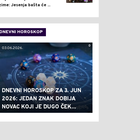
zime: Jesenja bašta će ...
DNEVNI HOROSKOP
0
03.06.2026.
DNEVNI HOROSKOP ZA 3. JUN
2026: JEDAN ZNAK DOBIJA
NOVAC KOJI JE DUGO ČEK...