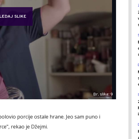
LEDAJ SLIKE
Br. slika: 9
polovio porcije ostale hrane. Jeo sam puno i
rce", rekao je Džejmi.