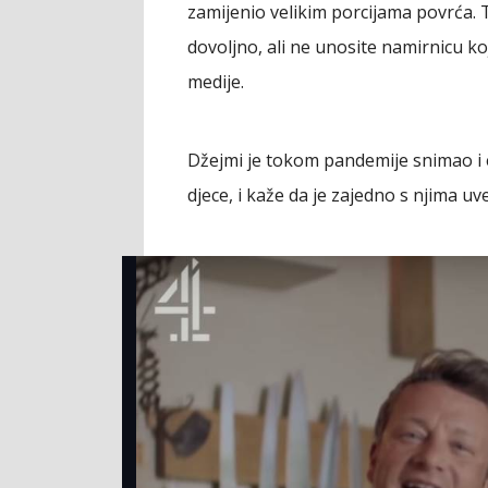
zamijenio velikim porcijama povrća. T
dovoljno, ali ne unosite namirnicu ko
medije.
Džejmi je tokom pandemije snimao i em
djece, i kaže da je zajedno s njima uv