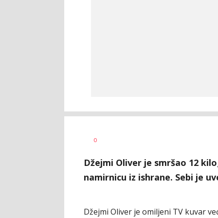
Dragana
AUTOR
0
Božić
Džejmi Oliver je smršao 12 kil
namirnicu iz ishrane. Sebi je u
Džejmi Oliver je omiljeni TV kuvar ve