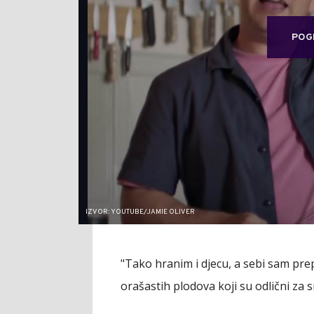
POG
IZVOR: YOUTUBE/JAMIE OLIVER
"Tako hranim i djecu, a sebi sam pre
orašastih plodova koji su odlični za s