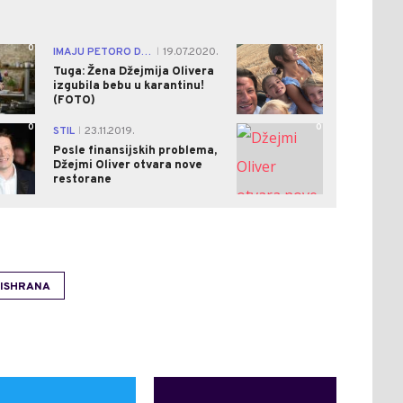
0
0
IMAJU PETORO DECE
19.07.2020.
|
Tuga: Žena Džejmija Olivera
izgubila bebu u karantinu!
(FOTO)
0
0
STIL
23.11.2019.
|
Posle finansijskih problema,
Džejmi Oliver otvara nove
restorane
ISHRANA