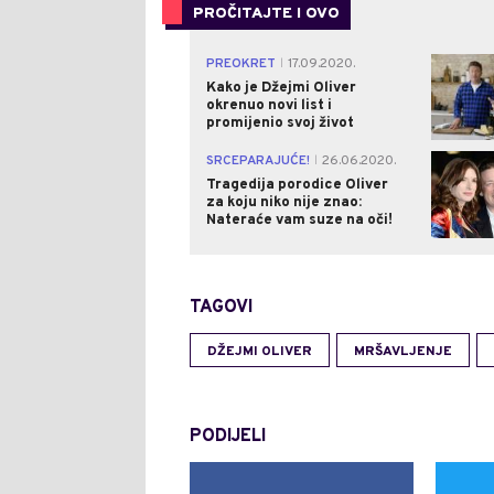
PROČITAJTE I OVO
PREOKRET
17.09.2020.
|
Kako je Džejmi Oliver
okrenuo novi list i
promijenio svoj život
SRCEPARAJUĆE!
26.06.2020.
|
Tragedija porodice Oliver
za koju niko nije znao:
Nateraće vam suze na oči!
TAGOVI
DŽEJMI OLIVER
MRŠAVLJENJE
PODIJELI