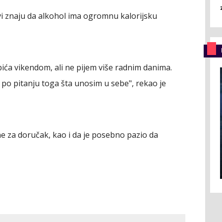
svi znaju da alkohol ima ogromnu kalorijsku
ića vikendom, ali ne pijem više radnim danima.
 po pitanju toga šta unosim u sebe", rekao je
ne za doručak, kao i da je posebno pazio da