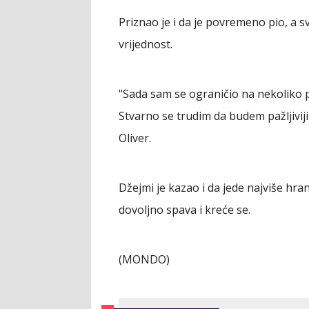
Priznao je i da je povremeno pio, a 
vrijednost.
"Sada sam se ograničio na nekoliko p
Stvarno se trudim da budem pažljiviji
Oliver.
Džejmi je kazao i da jede najviše hra
dovoljno spava i kreće se.
(MONDO)