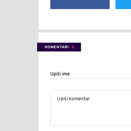
KOMENTARI
0
Upiši ime