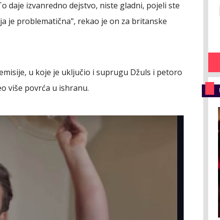
o daje izvanredno dejstvo, niste gladni, pojeli ste
ja je problematična", rekao je on za britanske
isije, u koje je uključio i suprugu Džuls i petoro
eo više povrća u ishranu.