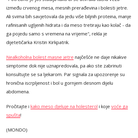
između crvenog mesa, mesnih prerađevina i bolesti jetre.
Ali svima bih savjetovala da jedu više biljnih proteina, manje
rafinisanih ugljenih hidrata i da meso tretiraju kao kolač - da
ga pojedu samo s vremena na vrijeme", rekla je
dijetetičarka Kristin Kirkpatrik.
Nealkoholna bolest masne jetre
najčešće ne daje nikakve
simptome dok nije uznapredovala, pa ako ste zabrinuti
konsultujte se sa ljekarom. Par signala za upozorenje su
hronična iscrpljenost i bol u gornjem desnom dijelu
abdomena.
Pročitajte i
kako meso djeluje na holesterol
i koje
voće ga
spušta
!
(MONDO)