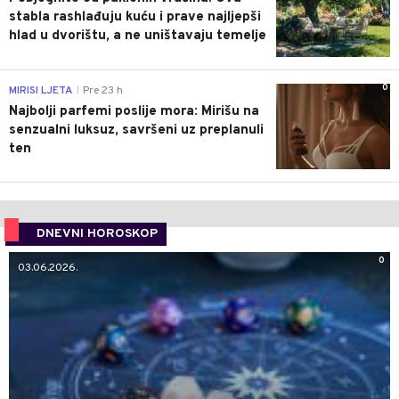
stabla rashlađuju kuću i prave najljepši
hlad u dvorištu, a ne uništavaju temelje
0
MIRISI LJETA
Pre 23 h
|
Najbolji parfemi poslije mora: Mirišu na
senzualni luksuz, savršeni uz preplanuli
ten
DNEVNI HOROSKOP
0
03.06.2026.