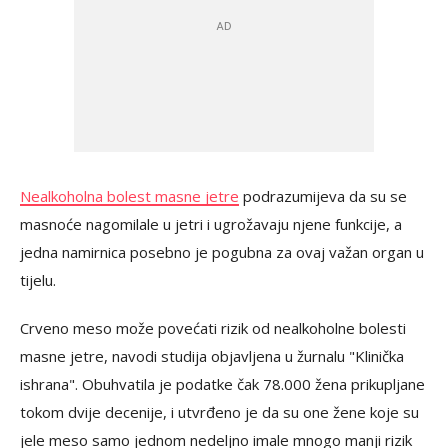
Nealkoholna bolest masne jetre
podrazumijeva da su se
masnoće nagomilale u jetri i ugrožavaju njene funkcije, a
jedna namirnica posebno je pogubna za ovaj važan organ u
tijelu.
Crveno meso može povećati rizik od nealkoholne bolesti
masne jetre, navodi studija objavljena u žurnalu "Klinička
ishrana". Obuhvatila je podatke čak 78.000 žena prikupljane
tokom dvije decenije, i utvrđeno je da su one žene koje su
jele meso samo jednom nedeljno imale mnogo manji rizik