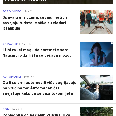
PRIRODNO STANIŠTE
0
FOTO, VIDEO
Pre 2 h
|
Spavaju u izlozima, čuvaju metro i
osvajaju turiste: Mačke su vladari
Istanbula
0
ZDRAVLJE
Pre 5 h
|
I tihi zvuci mogu da poremete san:
Naučnici otkrili šta se dešava mozgu
0
AUTOMOBILI
Pre 17 h
|
Da li se crni automobili više zagrijavaju
na vrućinama: Automehaničar
savjetuje kako da se vozi tokom ljeta
0
DOM
Pre 21 h
|
Pobjegnite od paklenih vrućina: Ova