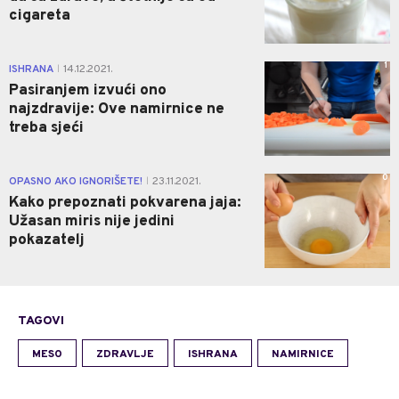
cigareta
1
ISHRANA
14.12.2021.
|
Pasiranjem izvući ono
najzdravije: Ove namirnice ne
treba sjeći
0
OPASNO AKO IGNORIŠETE!
23.11.2021.
|
Kako prepoznati pokvarena jaja:
Užasan miris nije jedini
pokazatelj
TAGOVI
MESO
ZDRAVLJE
ISHRANA
NAMIRNICE