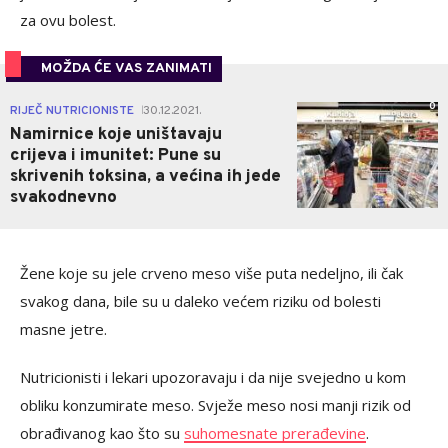
za ovu bolest.
MOŽDA ĆE VAS ZANIMATI
0
RIJEČ NUTRICIONISTE
30.12.2021.
|
Namirnice koje uništavaju
crijeva i imunitet: Pune su
skrivenih toksina, a većina ih jede
svakodnevno
Žene koje su jele crveno meso više puta nedeljno, ili čak
svakog dana, bile su u daleko većem riziku od bolesti
masne jetre.
Nutricionisti i lekari upozoravaju i da nije svejedno u kom
obliku konzumirate meso. Svježe meso nosi manji rizik od
obrađivanog kao što su
suhomesnate prerađevine
.