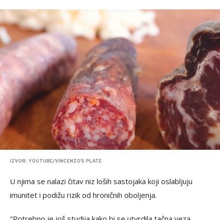
IZVOR: YOUTUBE/VINCENZO'S PLATE
U njima se nalazi čitav niz loših sastojaka koji oslabljuju
imunitet i podižu rizik od hroničnih oboljenja.
"Potrebno je još studija kako bi se utvrdila tačna veza