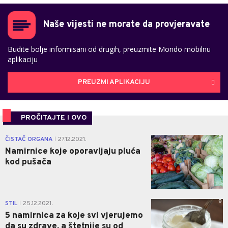
Naše vijesti ne morate da provjeravate
Budite bolje informisani od drugih, preuzmite Mondo mobilnu
aplikaciju
PREUZMI APLIKACIJU
PROČITAJTE I OVO
0
ČISTAČ ORGANA
27.12.2021.
|
Namirnice koje oporavljaju pluća
kod pušača
0
STIL
25.12.2021.
|
5 namirnica za koje svi vjerujemo
da su zdrave, a štetnije su od