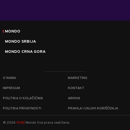
MONDO
MONDO SRBIJA
MONDO CRNA GORA
O NAMA
MARKETING
IMPRESUM
KONTAKT
POLITIKA O KOLAČIĆIMA
ARHIVA
POLITIKA PRIVATNOSTI
PRAVILA I USLOVI KORIŠĆENJA
m:tel
©
2026
Mondo
Sva prava zadržana.