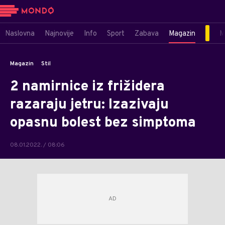
Naslovna
Najnovije
Info
Sport
Zabava
Magazin
M
Magazin
Stil
2 namirnice iz frižidera
razaraju jetru: Izazivaju
opasnu bolest bez simptoma
08.01.2022. / 08:06