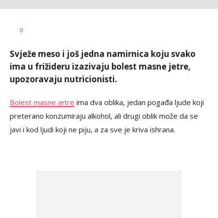
Bojana
AUTOR
Zimonjić
0
Jelisavac
Svježe meso i još jedna namirnica koju svako
ima u frižideru izazivaju bolest masne jetre,
upozoravaju nutricionisti.
Bolest masne jetre
ima dva oblika, jedan pogađa ljude koji
preterano konzumiraju alkohol, ali drugi oblik može da se
javi i kod ljudi koji ne piju, a za sve je kriva ishrana.