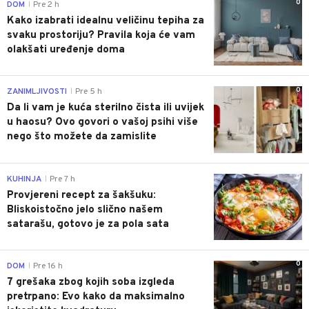
0
DOM
Pre 2 h
|
Kako izabrati idealnu veličinu tepiha za
svaku prostoriju? Pravila koja će vam
olakšati uređenje doma
0
ZANIMLJIVOSTI
Pre 5 h
|
Da li vam je kuća sterilno čista ili uvijek
u haosu? Ovo govori o vašoj psihi više
nego što možete da zamislite
0
KUHINJA
Pre 7 h
|
Provjereni recept za šakšuku:
Bliskoistočno jelo slično našem
satarašu, gotovo je za pola sata
0
DOM
Pre 16 h
|
7 grešaka zbog kojih soba izgleda
pretrpano: Evo kako da maksimalno