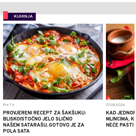
KUHINJA
0
Pre 7 h
07.08.2026.
PROVJERENI RECEPT ZA ŠAKŠUKU:
KAD JEDNOM
BLISKOISTOČNO JELO SLIČNO
MLINCIMA, K
NAŠEM SATARAŠU, GOTOVO JE ZA
NEĆE PASTI
POLA SATA