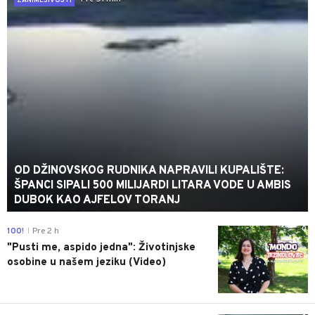
ZANIMLJIVOSTI
OD DŽINOVSKOG RUDNIKA NAPRAVILI KUPALIŠTE:
ŠPANCI SIPALI 500 MILIJARDI LITARA VODE U AMBIS
DUBOK KAO AJFELOV TORANJ
0
100!
Pre 2 h
|
"Pusti me, aspido jedna": Životinjske
osobine u našem jeziku (Video)