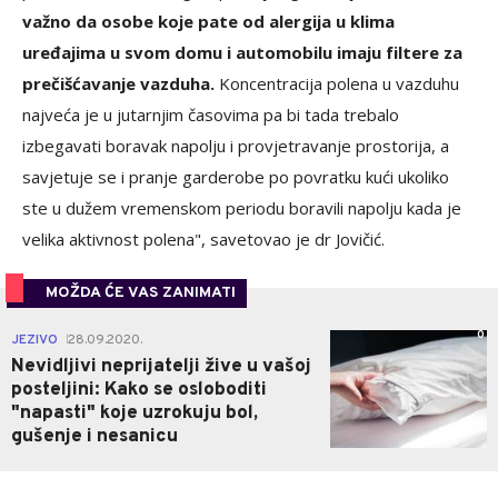
važno da osobe koje pate od alergija u klima
uređajima u svom domu i automobilu imaju filtere za
prečišćavanje vazduha.
Koncentracija polena u vazduhu
najveća je u jutarnjim časovima pa bi tada trebalo
izbegavati boravak napolju i provjetravanje prostorija, a
savjetuje se i pranje garderobe po povratku kući ukoliko
ste u dužem vremenskom periodu boravili napolju kada je
velika aktivnost polena", savetovao je dr Jovičić.
MOŽDA ĆE VAS ZANIMATI
0
JEZIVO
28.09.2020.
|
Nevidljivi neprijatelji žive u vašoj
posteljini: Kako se osloboditi
"napasti" koje uzrokuju bol,
gušenje i nesanicu