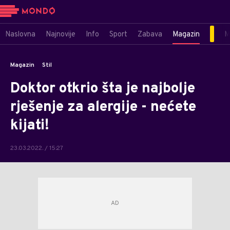
Naslovna
Najnovije
Info
Sport
Zabava
Magazin
M
Magazin
Stil
Doktor otkrio šta je najbolje
rješenje za alergije - nećete
kijati!
23.03.2022. / 15:27