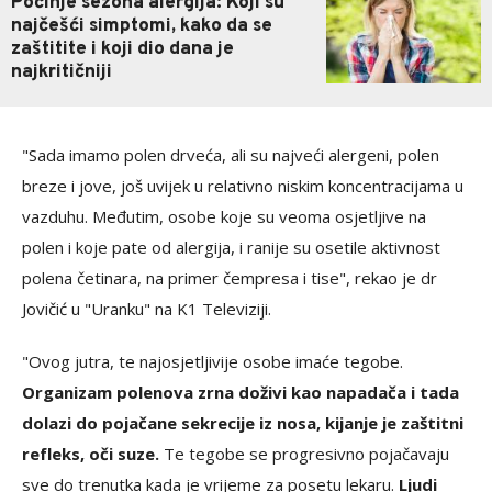
Počinje sezona alergija: Koji su
najčešći simptomi, kako da se
zaštitite i koji dio dana je
najkritičniji
"Sada imamo polen drveća, ali su najveći alergeni, polen
breze i jove, još uvijek u relativno niskim koncentracijama u
vazduhu. Međutim, osobe koje su veoma osjetljive na
polen i koje pate od alergija, i ranije su osetile aktivnost
polena četinara, na primer čempresa i tise", rekao je dr
Jovičić u "Uranku" na K1 Televiziji.
"Ovog jutra, te najosjetljivije osobe imaće tegobe.
Organizam polenova zrna doživi kao napadača i tada
dolazi do pojačane sekrecije iz nosa, kijanje je zaštitni
refleks, oči suze.
Te tegobe se progresivno pojačavaju
sve do trenutka kada je vrijeme za posetu lekaru.
Ljudi