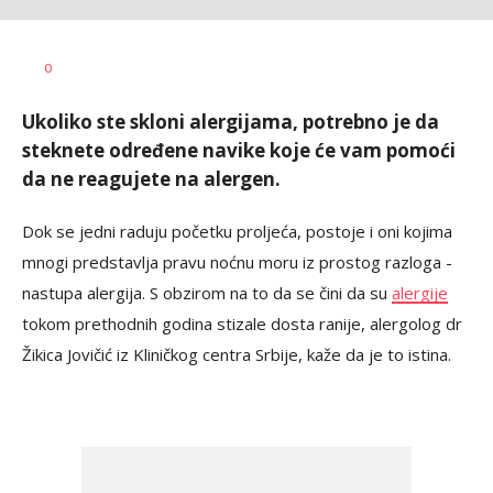
Tamara
AUTOR
0
Veličković
Ukoliko ste skloni alergijama, potrebno je da
steknete određene navike koje će vam pomoći
da ne reagujete na alergen.
Dok se jedni raduju početku proljeća, postoje i oni kojima
mnogi predstavlja pravu noćnu moru iz prostog razloga -
nastupa alergija. S obzirom na to da se čini da su
alergije
tokom prethodnih godina stizale dosta ranije, alergolog dr
Žikica Jovičić iz Kliničkog centra Srbije, kaže da je to istina.