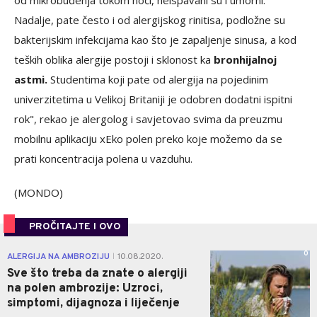
od mikrobuđenja tokom noći, neispavani su i umorni.
Nadalje, pate često i od alergijskog rinitisa, podložne su
bakterijskim infekcijama kao što je zapaljenje sinusa, a kod
teških oblika alergije postoji i sklonost ka
bronhijalnoj
astmi.
Studentima koji pate od alergija na pojedinim
univerzitetima u Velikoj Britaniji je odobren dodatni ispitni
rok", rekao je alergolog i savjetovao svima da preuzmu
mobilnu aplikaciju xEko polen preko koje možemo da se
prati koncentracija polena u vazduhu.
(MONDO)
PROČITAJTE I OVO
0
ALERGIJA NA AMBROZIJU
10.08.2020.
|
Sve što treba da znate o alergiji
na polen ambrozije: Uzroci,
simptomi, dijagnoza i liječenje