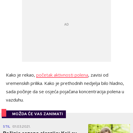
Kako je rekao,
početak aktivnosti polena
, zavisi od
vremenskih prilika. Kako je prethodnih nedjelja bilo hladno,
sada počinje da se osjeća pojačana koncentracija polena u
vazduhu.
MOŽDA ĆE VAS ZANIMATI
0
STIL
01.03.2021.
|