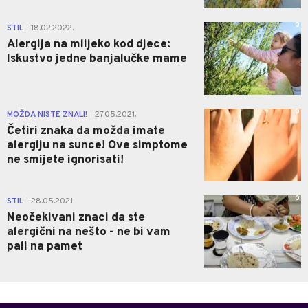
0
STIL
18.02.2022.
|
Alergija na mlijeko kod djece:
Iskustvo jedne banjalučke mame
0
MOŽDA NISTE ZNALI!
27.05.2021.
|
Četiri znaka da možda imate
alergiju na sunce! Ove simptome
ne smijete ignorisati!
0
STIL
28.05.2021.
|
Neočekivani znaci da ste
alergični na nešto - ne bi vam
pali na pamet