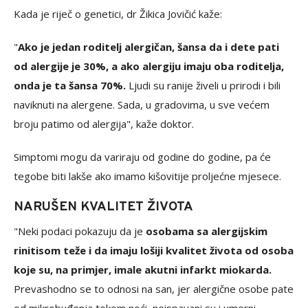
Kada je riječ o genetici, dr Žikica Jovičić kaže:
"
Ako je jedan roditelj alergičan, šansa da i dete pati
od alergije je 30%, a ako alergiju imaju oba roditelja,
onda je ta šansa 70%.
Ljudi su ranije živeli u prirodi i bili
naviknuti na alergene. Sada, u gradovima, u sve većem
broju patimo od alergija", kaže doktor.
Simptomi mogu da variraju od godine do godine, pa će
tegobe biti lakše ako imamo kišovitije proljećne mjesece.
NARUŠEN KVALITET ŽIVOTA
"Neki podaci pokazuju da je
osobama sa alergijskim
rinitisom teže i da imaju lošiji kvalitet života od osoba
koje su, na primjer, imale akutni infarkt miokarda.
Prevashodno se to odnosi na san, jer alergične osobe pate