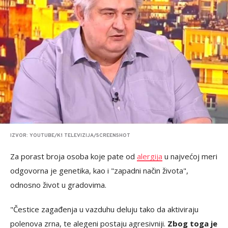
IZVOR: YOUTUBE/K1 TELEVIZIJA/SCREENSHOT
Za porast broja osoba koje pate od
alergija
u najvećoj meri
odgovorna je genetika, kao i "zapadni način života",
odnosno život u gradovima.
"Čestice zagađenja u vazduhu deluju tako da aktiviraju
polenova zrna, te alegeni postaju agresivniji.
Zbog toga je