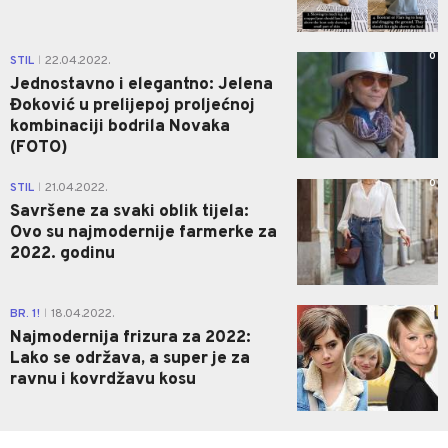
0
STIL
22.04.2022.
|
Jednostavno i elegantno: Jelena
Đoković u prelijepoj proljećnoj
kombinaciji bodrila Novaka
(FOTO)
0
STIL
21.04.2022.
|
Savršene za svaki oblik tijela:
Ovo su najmodernije farmerke za
2022. godinu
0
BR. 1!
18.04.2022.
|
Najmodernija frizura za 2022:
Lako se održava, a super je za
ravnu i kovrdžavu kosu