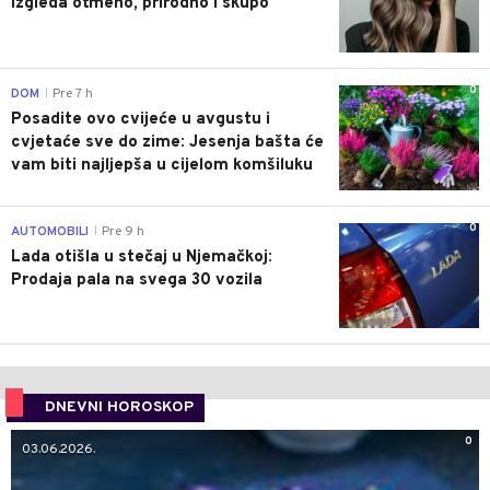
izgleda otmeno, prirodno i skupo
0
DOM
Pre 7 h
|
Posadite ovo cvijeće u avgustu i
cvjetaće sve do zime: Jesenja bašta će
vam biti najljepša u cijelom komšiluku
0
AUTOMOBILI
Pre 9 h
|
Lada otišla u stečaj u Njemačkoj:
Prodaja pala na svega 30 vozila
DNEVNI HOROSKOP
0
03.06.2026.