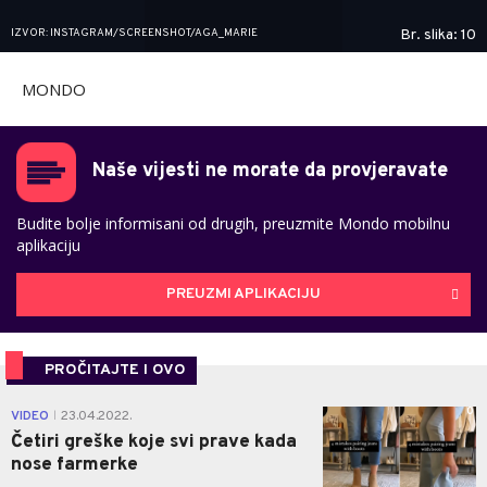
IZVOR: INSTAGRAM/SCREENSHOT/AGA_MARIE
Br. slika: 10
MONDO
Naše vijesti ne morate da provjeravate
Budite bolje informisani od drugih, preuzmite Mondo mobilnu
aplikaciju
PREUZMI APLIKACIJU
PROČITAJTE I OVO
0
VIDEO
23.04.2022.
|
Četiri greške koje svi prave kada
nose farmerke