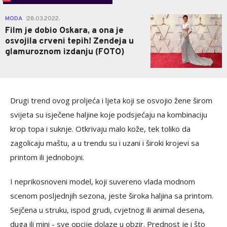
0
MODA
28.03.2022.
|
Film je dobio Oskara, a ona je
osvojila crveni tepih! Zendeja u
glamuroznom izdanju (FOTO)
Drugi trend ovog proljeća i ljeta koji se osvojio žene širom
svijeta su isječene haljine koje podsjećaju na kombinaciju
krop topa i suknje. Otkrivaju malo kože, tek toliko da
zagolicaju maštu, a u trendu su i uzani i široki krojevi sa
printom ili jednobojni.
I neprikosnoveni model, koji suvereno vlada modnom
scenom posljednjih sezona, jeste široka haljina sa printom.
Sejčena u struku, ispod grudi, cvjetnog ili animal desena,
duga ili mini - sve opcije dolaze u obzir. Prednost je i što