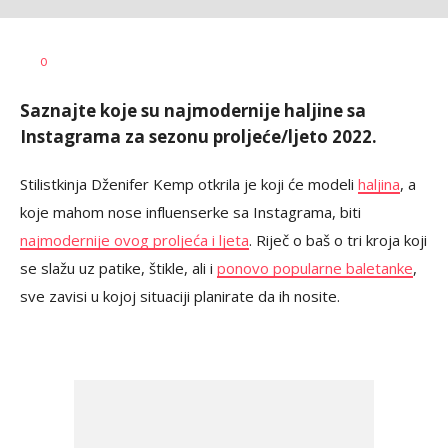
Vesna
AUTOR
0
Kerkez
Saznajte koje su najmodernije haljine sa
Instagrama za sezonu proljeće/ljeto 2022.
Stilistkinja Dženifer Kemp otkrila je koji će modeli
haljina
, a
koje mahom nose influenserke sa Instagrama, biti
najmodernije ovog proljeća i ljeta
. Riječ o baš o tri kroja koji
se slažu uz patike, štikle, ali i
ponovo popularne baletanke
,
sve zavisi u kojoj situaciji planirate da ih nosite.