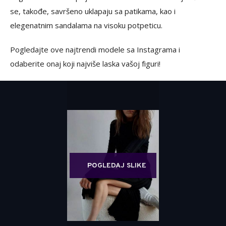
se, takođe, savršeno uklapaju sa patikama, kao i
elegenatnim sandalama na visoku potpeticu.
Pogledajte ove najtrendi modele sa Instagrama i
odaberite onaj koji najviše laska vašoj figuri!
POGLEDAJ SLIKE