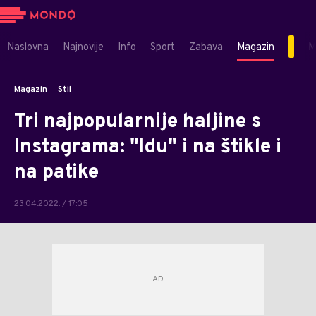
Naslovna
Najnovije
Info
Sport
Zabava
Magazin
M
Magazin
Stil
Tri najpopularnije haljine s
Instagrama: "Idu" i na štikle i
na patike
23.04.2022. / 17:05