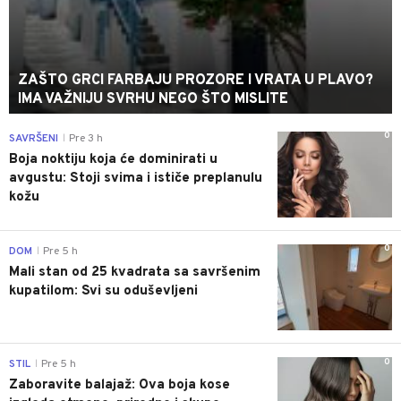
ZAŠTO GRCI FARBAJU PROZORE I VRATA U PLAVO?
IMA VAŽNIJU SVRHU NEGO ŠTO MISLITE
0
SAVRŠENI
Pre 3 h
|
Boja noktiju koja će dominirati u
avgustu: Stoji svima i ističe preplanulu
kožu
0
DOM
Pre 5 h
|
Mali stan od 25 kvadrata sa savršenim
kupatilom: Svi su oduševljeni
0
STIL
Pre 5 h
|
Zaboravite balajaž: Ova boja kose