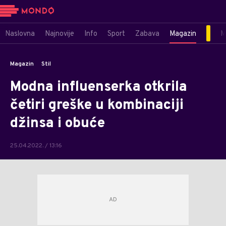
Naslovna
Najnovije
Info
Sport
Zabava
Magazin
M
Magazin
Stil
Modna influenserka otkrila
četiri greške u kombinaciji
džinsa i obuće
25.04.2022. / 13:16