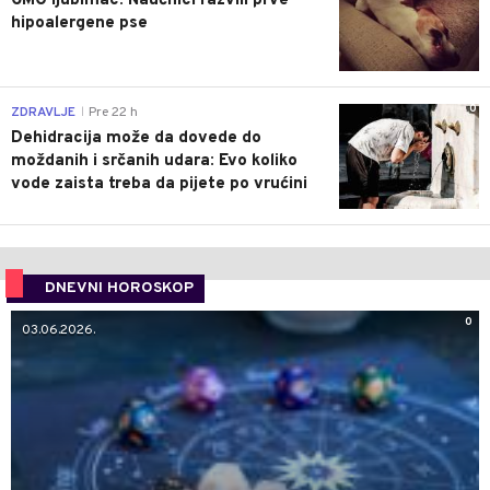
GMO ljubimac: Naučnici razvili prve
hipoalergene pse
0
ZDRAVLJE
Pre 22 h
|
Dehidracija može da dovede do
moždanih i srčanih udara: Evo koliko
vode zaista treba da pijete po vrućini
DNEVNI HOROSKOP
0
03.06.2026.