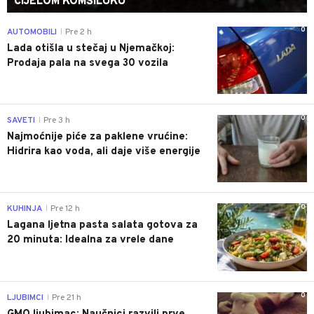
CIJELOM KOMŠILUKU
0
AUTOMOBILI
Pre 2 h
|
Lada otišla u stečaj u Njemačkoj:
Prodaja pala na svega 30 vozila
0
SAVETI
Pre 3 h
|
Najmoćnije piće za paklene vrućine:
Hidrira kao voda, ali daje više energije
0
KUHINJA
Pre 12 h
|
Lagana ljetna pasta salata gotova za
20 minuta: Idealna za vrele dane
0
LJUBIMCI
Pre 21 h
|