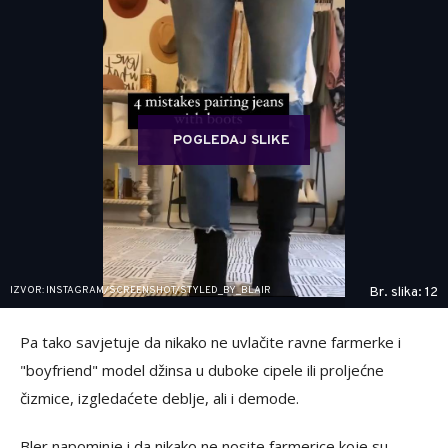
POGLEDAJ SLIKE
IZVOR: INSTAGRAM/SCREENSHOT/STYLED_BY_BLAIR
Br. slika: 12
Pa tako savjetuje da nikako ne uvlačite ravne farmerke i
"boyfriend" model džinsa u duboke cipele ili proljećne
čizmice, izgledaćete deblje, ali i demode.
Bler napominje i da nikako ne nosite farmerice koje su