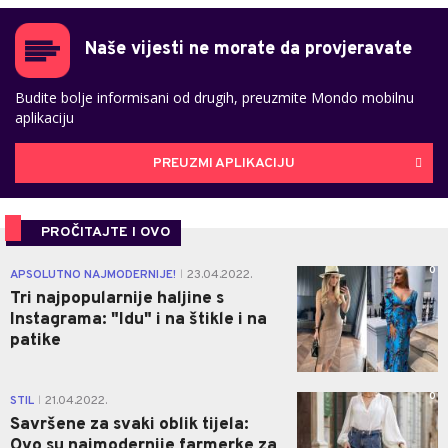
Naše vijesti ne morate da provjeravate
Budite bolje informisani od drugih, preuzmite Mondo mobilnu
aplikaciju
PREUZMI APLIKACIJU
PROČITAJTE I OVO
0
APSOLUTNO NAJMODERNIJE!
23.04.2022.
|
Tri najpopularnije haljine s
Instagrama: "Idu" i na štikle i na
patike
0
STIL
21.04.2022.
|
Savršene za svaki oblik tijela:
Ovo su najmodernije farmerke za