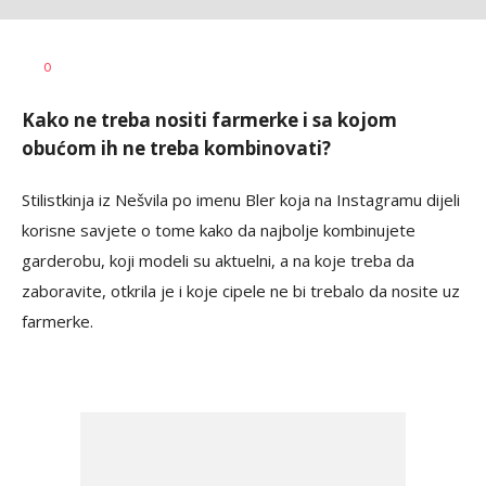
Dragana
AUTOR
0
Božić
Kako ne treba nositi farmerke i sa kojom
obućom ih ne treba kombinovati?
Stilistkinja iz Nešvila po imenu Bler koja na Instagramu dijeli
korisne savjete o tome kako da najbolje kombinujete
garderobu, koji modeli su aktuelni, a na koje treba da
zaboravite, otkrila je i koje cipele ne bi trebalo da nosite uz
farmerke.