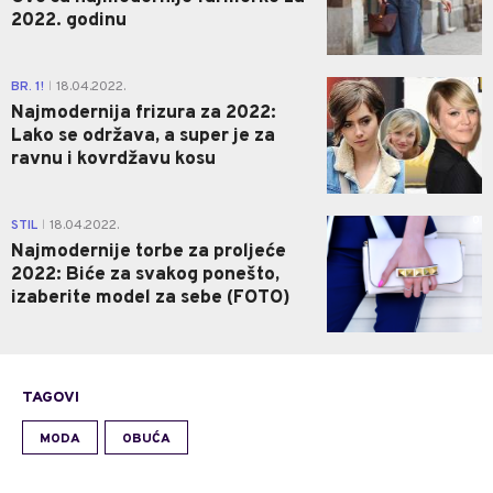
2022. godinu
0
BR. 1!
18.04.2022.
|
Najmodernija frizura za 2022:
Lako se održava, a super je za
ravnu i kovrdžavu kosu
0
STIL
18.04.2022.
|
Najmodernije torbe za proljeće
2022: Biće za svakog ponešto,
izaberite model za sebe (FOTO)
TAGOVI
MODA
OBUĆA