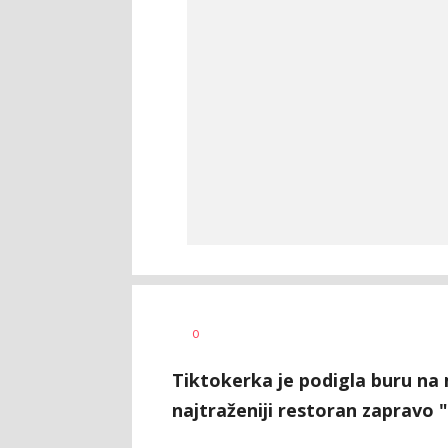
Dušan
AUTOR
0
Volaš
Tiktokerka je podigla buru na
najtraženiji restoran zapravo "