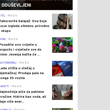
ODUŠEVLJENI
0
STIL
Pre 2 h
|
Zaboravite balajaž: Ova boja
kose izgleda otmeno, prirodno
i skupo
0
DOM
Pre 3 h
|
Posadite ovo cvijeće u
avgustu i cvjetaće sve do
zime: Jesenja bašta će ...
0
AUTOMOBILI
Pre 5 h
|
Lada otišla u stečaj u
Njemačkoj: Prodaja pala na
svega 30 vozila
0
SAVETI
Pre 6 h
|
Najmoćnije piće za paklene
vrućine: Hidrira kao voda, ali
daje više ener...
0
|