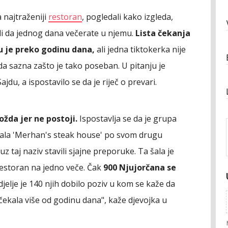
a najtraženiji
restoran
, pogledali kako izgleda,
jeli da jednog dana večerate u njemu.
Lista čekanja
u je preko godinu dana,
ali jedna tiktokerka nije
 da sazna zašto je tako poseban. U pitanju je
du, a ispostavilo se da je riječ o prevari.
žda jer ne postoji.
Ispostavlja se da je grupa
zvala 'Merhan's steak house' po svom drugu
uz taj naziv stavili sjajne preporuke. Ta šala je
 restoran na jedno veče. Čak
900 Njujorčana se
djelje je 140 njih dobilo poziv u kom se kaže da
 čekala više od godinu dana", kaže djevojka u