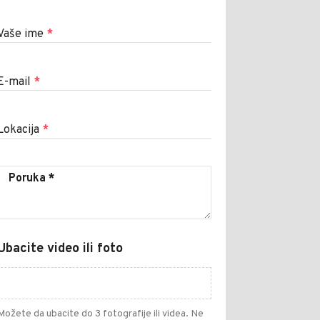
Vaše ime
*
E-mail
*
Lokacija
*
Ubacite video ili foto
Možete da ubacite do 3 fotografije ili videa. Ne