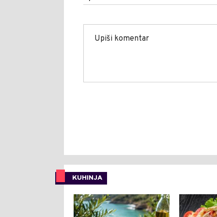
KUHINJA
0