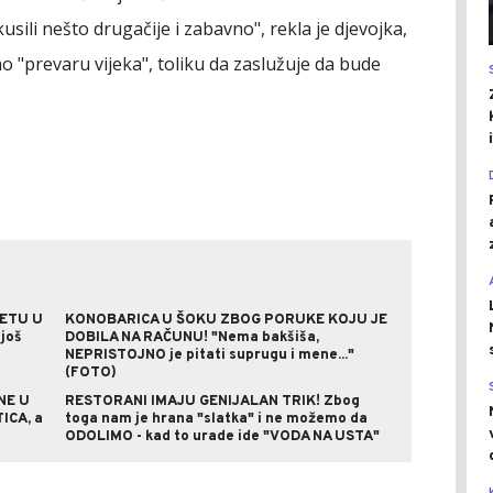
kusili nešto drugačije i zabavno", rekla je djevojka,
o "prevaru vijeka", toliku da zaslužuje da bude
ETU U
KONOBARICA U ŠOKU ZBOG PORUKE KOJU JE
 još
DOBILA NA RAČUNU! "Nema bakšiša,
NEPRISTOJNO je pitati suprugu i mene..."
(FOTO)
NE U
RESTORANI IMAJU GENIJALAN TRIK! Zbog
ICA, a
toga nam je hrana "slatka" i ne možemo da
ODOLIMO - kad to urade ide "VODA NA USTA"