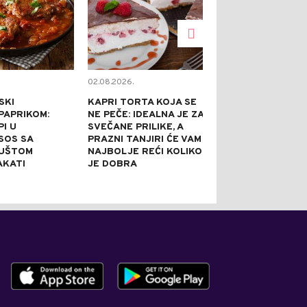
02.08.2026.
02.08.2026.
SKI
KAPRI TORTA KOJA SE
TOPE NADUTO
PAPRIKOM:
NE PEČE: IDEALNA JE ZA
HLADE U SEKU
I U
SVEČANE PRILIKE, A
GASE ŽEĐ BO
 SOS SA
PRAZNI TANJIRI ĆE VAM
SVEGA: 5 REC
GUŠTOM
NAJBOLJE REĆI KOLIKO
AROMATIZOV
AKATI
JE DOBRA