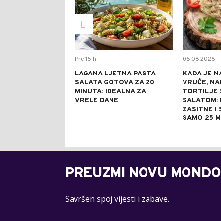
Pre 15 h
05.08.2026.
LAGANA LJETNA PASTA
KADA JE N
SALATA GOTOVA ZA 20
VRUĆE, NA
MINUTA: IDEALNA ZA
TORTILJE 
VRELE DANE
SALATOM: 
ZASITNE I
SAMO 25 M
PREUZMI NOVU MONDO
Savršen spoj vijesti i zabave.