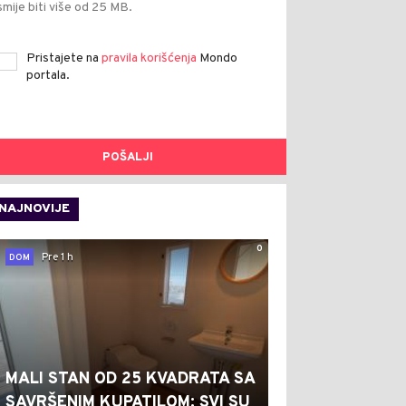
smije biti više od 25 MB.
Pristajete na
pravila korišćenja
Mondo
portala.
POŠALJI
NAJNOVIJE
0
Pre 1 h
DOM
MALI STAN OD 25 KVADRATA SA
SAVRŠENIM KUPATILOM: SVI SU