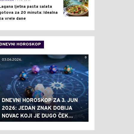
KUHINJA
Pre 15 h
Lagana ljetna pasta salata
gotova za 20 minuta: Idealna
za vrele dane
DNEVNI HOROSKOP
0
03.06.2026.
DNEVNI HOROSKOP ZA 3. JUN
2026: JEDAN ZNAK DOBIJA
NOVAC KOJI JE DUGO ČEK...