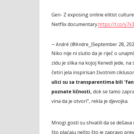
Gen- Z exposing online elitist cultur
Netflix documentary.
https://t.co/y7
September 28, 20
— André (@Andre_)
Niko nije ni slutio da je riječ o una
zidu je slika na kojoj Kenedi jede, na s
četiri jela inspirisan životnim ciklus
ulici su sa transparentima bili 'fan
poznate ličnosti,
dok se tamo zapra
vina da je otvori", rekla je djevojka.
Mnogi gosti su shvatili da se dešava n
što plaćaju nešto što je zapravo preva