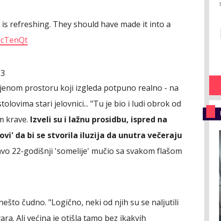
e is refreshing. They should have made it into a
x3cTenQt
23
jmljenom prostoru koji izgleda potpuno realno - na
tolovima stari jelovnici... "Tu je bio i ludi obrok od
om krave.
Izveli su i lažnu prosidbu, ispred na
ovi' da bi se stvorila iluzija da unutra večeraju
vo 22-godišnji 'somelije' mučio sa svakom flašom
ešto čudno. "Logično, neki od njih su se naljutili
ra. Ali većina je otišla tamo bez ikakvih