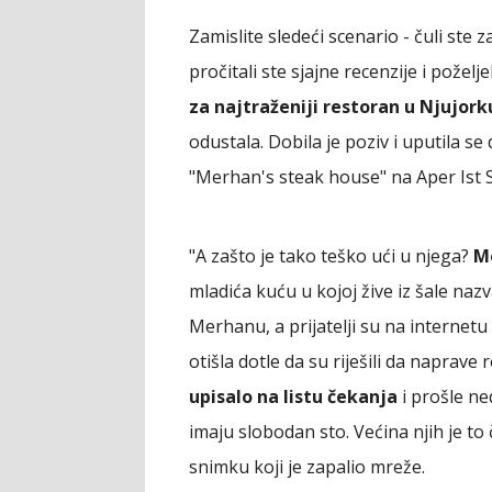
Zamislite sledeći scenario - čuli ste z
pročitali ste sjajne recenzije i požel
za najtraženiji restoran u Njujork
odustala. Dobila je poziv i uputila se
"Merhan's steak house" na Aper Ist Saj
"A zašto je tako teško ući u njega?
Mo
mladića kuću u kojoj žive iz šale na
Merhanu, a prijatelji su na internetu 
otišla dotle da su riješili da naprave
upisalo na listu čekanja
i prošle ne
imaju slobodan sto. Većina njih je to
snimku koji je zapalio mreže.