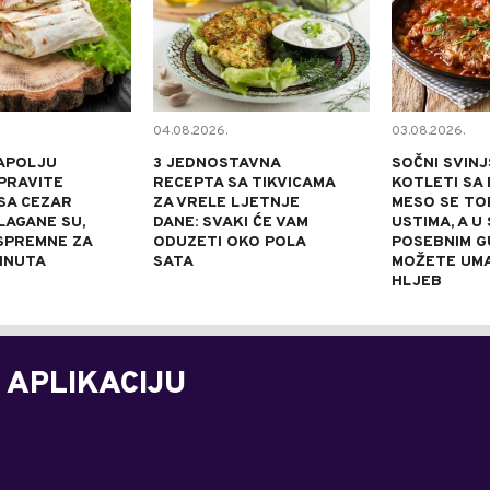
04.08.2026.
03.08.2026.
APOLJU
3 JEDNOSTAVNA
SOČNI SVINJ
PRAVITE
RECEPTA SA TIKVICAMA
KOTLETI SA 
SA CEZAR
ZA VRELE LJETNJE
MESO SE TOP
LAGANE SU,
DANE: SVAKI ĆE VAM
USTIMA, A U
 SPREMNE ZA
ODUZETI OKO POLA
POSEBNIM 
INUTA
SATA
MOŽETE UM
HLJEB
 APLIKACIJU