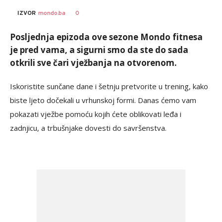
Ivana
Vedran
Vesna
AUTORI
0
IZVOR
mondo.ba
Šimundža
Ševčuk
Kerkez
Posljednja epizoda ove sezone Mondo fitnesa
je pred vama, a sigurni smo da ste do sada
otkrili sve čari vježbanja na otvorenom.
Iskoristite sunčane dane i šetnju pretvorite u trening, kako
biste ljeto dočekali u vrhunskoj formi. Danas ćemo vam
pokazati vježbe pomoću kojih ćete oblikovati leđa i
zadnjicu, a trbušnjake dovesti do savršenstva.