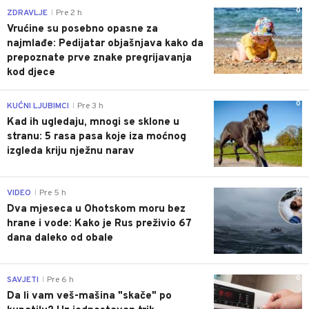
0
ZDRAVLJE
Pre 2 h
|
Vrućine su posebno opasne za
najmlađe: Pedijatar objašnjava kako da
prepoznate prve znake pregrijavanja
kod djece
0
KUĆNI LJUBIMCI
Pre 3 h
|
Kad ih ugledaju, mnogi se sklone u
stranu: 5 rasa pasa koje iza moćnog
izgleda kriju nježnu narav
0
VIDEO
Pre 5 h
|
Dva mjeseca u Ohotskom moru bez
hrane i vode: Kako je Rus preživio 67
dana daleko od obale
0
SAVJETI
Pre 6 h
|
Da li vam veš-mašina "skače" po