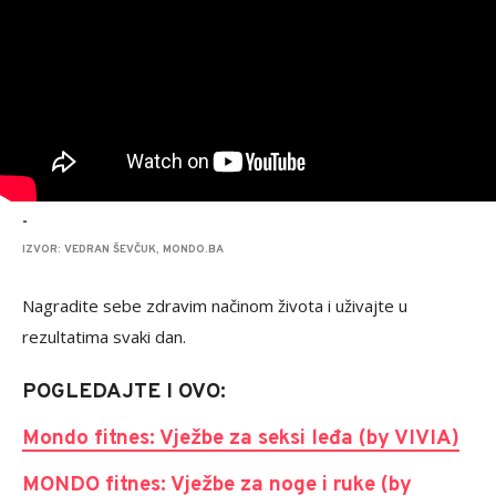
-
IZVOR: VEDRAN ŠEVČUK, MONDO.BA
Nagradite sebe zdravim načinom života i uživajte u
rezultatima svaki dan.
POGLEDAJTE I OVO:
Mondo fitnes: Vježbe za seksi leđa (by VIVIA)
MONDO fitnes: Vježbe za noge i ruke (by