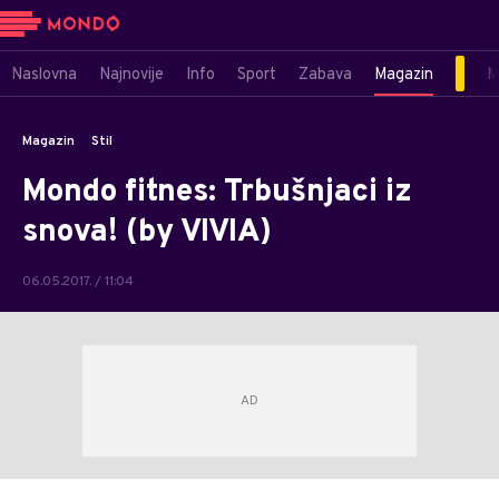
Naslovna
Najnovije
Info
Sport
Zabava
Magazin
M
Magazin
Stil
Mondo fitnes: Trbušnjaci iz
snova! (by VIVIA)
06.05.2017. / 11:04