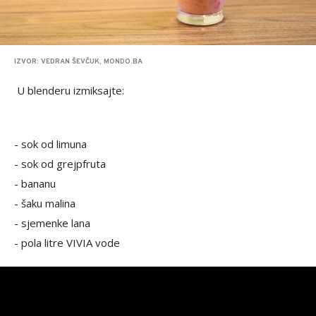
IZVOR: VEDRAN ŠEVČUK, MONDO.BA
U blenderu izmiksajte:
- sok od limuna
- sok od grejpfruta
- bananu
- šaku malina
- sjemenke lana
- pola litre VIVIA vode