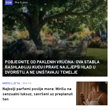
0
Pre 5 min
DOM
POBJEGNITE OD PAKLENIH VRUĆINA: OVA STABLA
RASHLAĐUJU KUĆU I PRAVE NAJLJEPŠI HLAD U
DVORIŠTU, A NE UNIŠTAVAJU TEMELJE
0
MIRISI LJETA
Pre 1 h
|
Najbolji parfemi poslije mora: Mirišu na
senzualni luksuz, savršeni uz preplanuli
ten