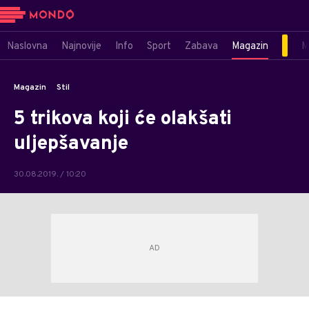
Naslovna
Najnovije
Info
Sport
Zabava
Magazin
M
Magazin
Stil
5 trikova koji će olakšati
uljepšavanje
30.08.2019. / 10:20