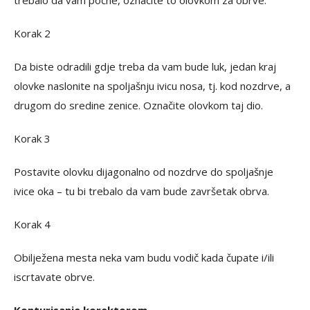
trebalo da vam počne, označite to olovkom za obrve.
Korak 2
Da biste odradili gdje treba da vam bude luk, jedan kraj
olovke naslonite na spoljašnju ivicu nosa, tj. kod nozdrve, a
drugom do sredine zenice. Označite olovkom taj dio.
Korak 3
Postavite olovku dijagonalno od nozdrve do spoljašnje
ivice oka – tu bi trebalo da vam bude završetak obrva.
Korak 4
Obilježena mesta neka vam budu vodič kada čupate i/ili
iscrtavate obrve.