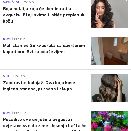
0
SAVRŠENI
Pre 6 h
|
Boja noktiju koja će dominirati u
avgustu: Stoji svima i ističe preplanulu
kožu
0
DOM
Pre 8 h
|
Mali stan od 25 kvadrata sa savršenim
kupatilom: Svi su oduševljeni
0
STIL
Pre 9 h
|
Zaboravite balajaž: Ova boja kose
izgleda otmeno, prirodno i skupo
0
DOM
Pre 10 h
|
Posadite ovo cvijeće u avgustu i
cvjetaće sve do zime: Jesenja bašta će