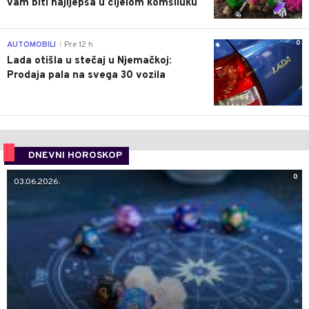
vam biti najljepša u cijelom komšiluku
0
AUTOMOBILI
Pre 12 h
|
Lada otišla u stečaj u Njemačkoj:
Prodaja pala na svega 30 vozila
DNEVNI HOROSKOP
0
03.06.2026.