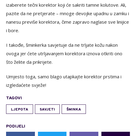
izaberete tečni korektor koji će sakriti tamne kolutove. Ali,
pazite da ne pretjerate – mnoge devojke upadnu u zamku i
nanesu previše korektora, čime zapravo naglase sve linijice
i bore.
I takođe, šminkerka savjetuje da ne trljate kožu nakon
ovoga jer ćete utrljavanjem korektora iznova otkriti ono
što želite da prikrijete.
Umjesto toga, samo blago utapkajte korektor prstima i
izgledaćete svježe!
TAGOVI
LJEPOTA
SAVJETI
ŠMINKA
PODIJELI