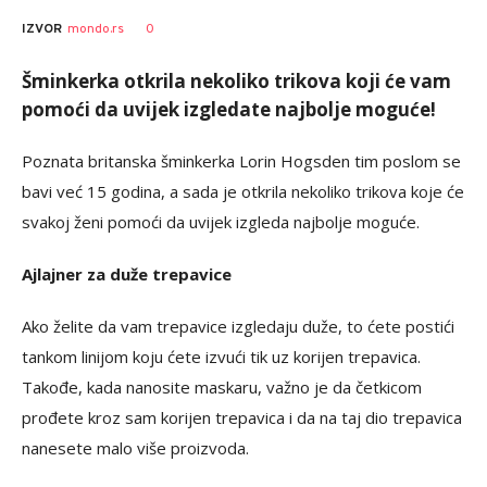
0
IZVOR
mondo.rs
Šminkerka otkrila nekoliko trikova koji će vam
pomoći da uvijek izgledate najbolje moguće!
Poznata britanska šminkerka Lorin Hogsden tim poslom se
bavi već 15 godina, a sada je otkrila nekoliko trikova koje će
svakoj ženi pomoći da uvijek izgleda najbolje moguće.
Ajlajner za duže trepavice
Ako želite da vam trepavice izgledaju duže, to ćete postići
tankom linijom koju ćete izvući tik uz korijen trepavica.
Takođe, kada nanosite maskaru, važno je da četkicom
prođete kroz sam korijen trepavica i da na taj dio trepavica
nanesete malo više proizvoda.