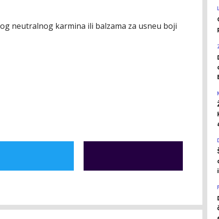
ekog
neutralnog karmina ili balzama za usne
u boji