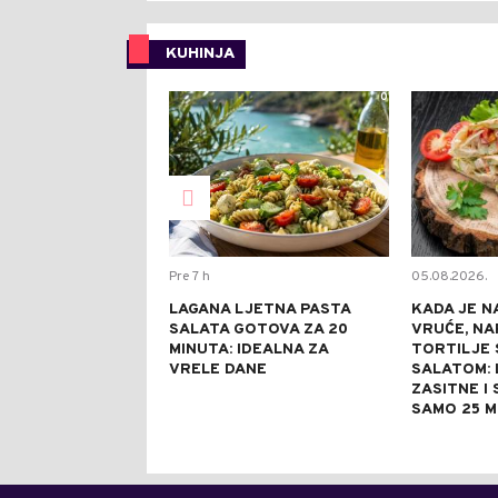
KUHINJA
0
Pre 7 h
05.08.2026.
LAGANA LJETNA PASTA
KADA JE N
SALATA GOTOVA ZA 20
VRUĆE, NA
MINUTA: IDEALNA ZA
TORTILJE 
VRELE DANE
SALATOM: 
ZASITNE I
SAMO 25 M