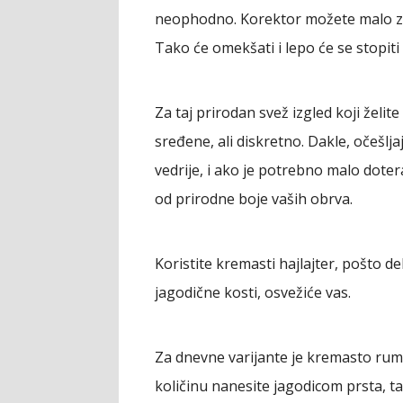
neophodno. Korektor možete malo zag
Tako će omekšati i lepo će se stopiti
Za taj prirodan svež izgled koji želi
sređene, ali diskretno. Dakle, očešlja
vedrije, i ako je potrebno malo dotera
od prirodne boje vaših obrva.
Koristite
kremasti hajlajter
, pošto de
jagodične kosti, osvežiće vas.
Za dnevne varijante je
kremasto rum
količinu nanesite jagodicom prsta, tak