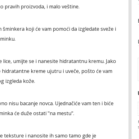
ko pravih proizvoda, i malo veštine.
šminkera koji će vam pomoći da izgledate sveže i
šminku.
e lice, umijte se i nanesite hidratantnu kremu.
Jako
 hidratantne kreme ujutru i uveče, pošto će vam
g izgleda kože.
tivno nisu bacanje novca. Ujednačiće vam ten i biće
minka će duže ostati "na mestu".
ne teksture i nanosite ih samo tamo gde je