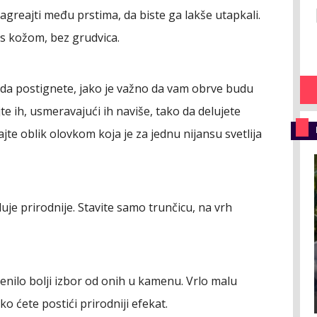
reajti među prstima, da biste ga lakše utapkali.
 s kožom, bez grudvica.
te da postignete, jako je važno da vam
obrve
budu
jte ih, usmeravajući ih naviše, tako da delujete
jte oblik olovkom koja je za jednu nijansu svetlija
luje prirodnije. Stavite samo trunčicu, na vrh
enilo
bolji izbor od onih u kamenu. Vrlo malu
o ćete postići prirodniji efekat.