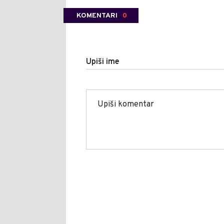
KOMENTARI
0
Upiši ime