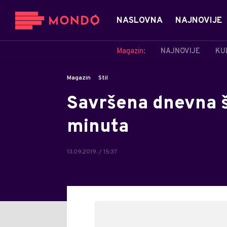
NASLOVNA
NAJNOVIJE
Magazin:
NAJNOVIJE
KU
Magazin
Stil
Savršena dnevna š
minuta
13.09.2019. / 15:37