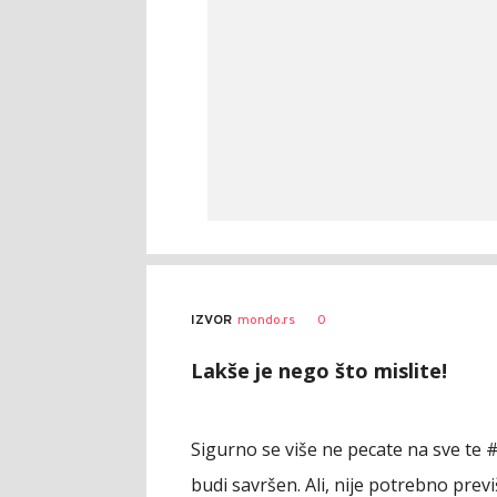
0
IZVOR
mondo.rs
Lakše je nego što mislite!
Sigurno se više ne pecate na sve te 
budi savršen. Ali, nije potrebno previš