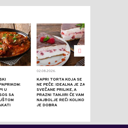
0
0
02.08.2026.
02.08.2026.
SKI
KAPRI TORTA KOJA SE
TOPE NADUTO
PAPRIKOM:
NE PEČE: IDEALNA JE ZA
HLADE U SEKU
I U
SVEČANE PRILIKE, A
GASE ŽEĐ BO
 SOS SA
PRAZNI TANJIRI ĆE VAM
SVEGA: 5 REC
GUŠTOM
NAJBOLJE REĆI KOLIKO
AROMATIZOV
AKATI
JE DOBRA