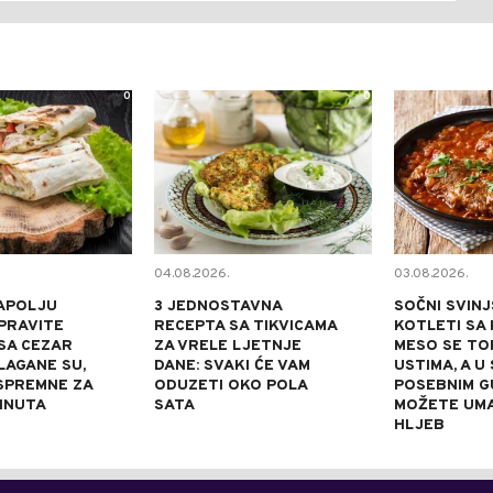
0
0
04.08.2026.
03.08.2026.
APOLJU
3 JEDNOSTAVNA
SOČNI SVINJ
PRAVITE
RECEPTA SA TIKVICAMA
KOTLETI SA 
SA CEZAR
ZA VRELE LJETNJE
MESO SE TOP
LAGANE SU,
DANE: SVAKI ĆE VAM
USTIMA, A U
 SPREMNE ZA
ODUZETI OKO POLA
POSEBNIM 
INUTA
SATA
MOŽETE UM
HLJEB