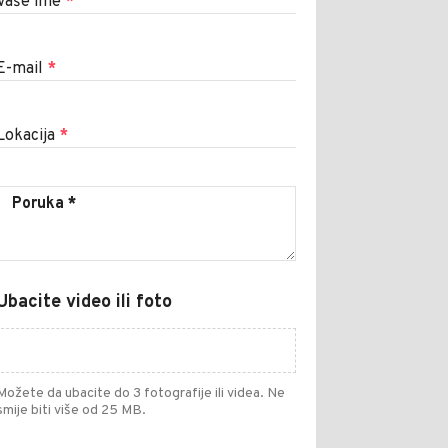
Vaše ime
*
E-mail
*
Lokacija
*
Ubacite video ili foto
Možete da ubacite do 3 fotografije ili videa. Ne
smije biti više od 25 MB.