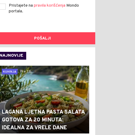
Pristajete na
pravila korišćenja
Mondo
portala.
POŠALJI
NAJNOVIJE
0
Pre 7 h
KUHINJA
LAGANA LJETNA PASTA SALATA
GOTOVA ZA 20 MINUTA:
IDEALNA ZA VRELE DANE