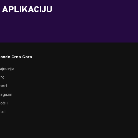
 APLIKACIJU
ondo Crna Gora
ajnovije
nfo
port
agazin
obIT
tel