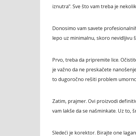
iznutra". Sve što vam treba je nekoli
Donosimo vam savete profesionalnih 
lepo uz minimalnu, skoro nevidljivu 
Prvo, treba da pripremite lice.
Očistit
je važno da ne preskačete nanošenje
to dugoročno rešiti problem umorno
Zatim,
prajmer
. Ovi proizvodi defini
vam lakše da se našminkate. Uz to, š
Sledeći je
korektor
. Birajte one laga