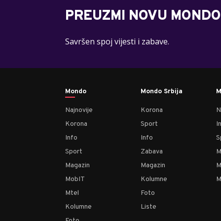
PREUZMI NOVU MONDO
Savršen spoj vijesti i zabave.
Mondo
Mondo Srbija
M
Najnovije
Korona
N
Korona
Sport
I
Info
Info
S
Sport
Zabava
M
Magazin
Magazin
M
MobIT
Kolumne
M
Mtel
Foto
Kolumne
Liste
Foto