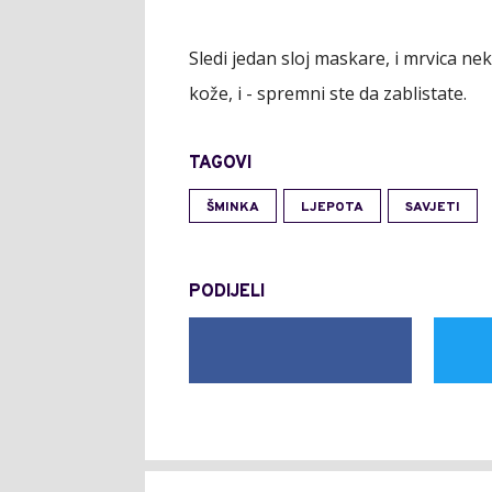
Sledi
jedan sloj maskare
, i mrvica n
kože, i - spremni ste da zablistate.
TAGOVI
ŠMINKA
LJEPOTA
SAVJETI
PODIJELI