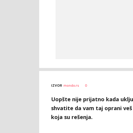
0
IZVOR
mondo.rs
Uopšte nije prijatno kada uklj
shvatite da vam taj oprani veš 
koja su rešenja.