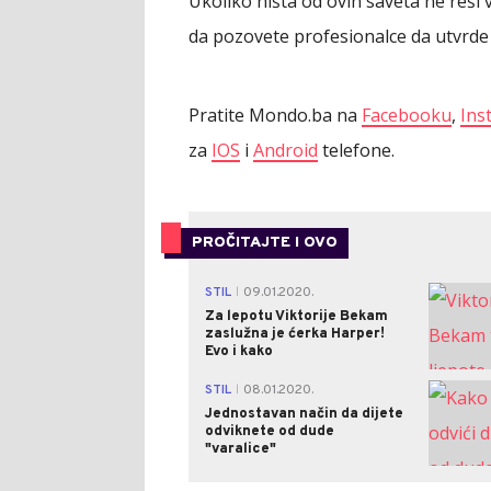
Ukoliko ništa od ovih saveta ne reši 
da pozovete profesionalce da utvrde 
Pratite Mondo.ba na
Facebooku
,
Ins
za
IOS
i
Android
telefone.
PROČITAJTE I OVO
STIL
09.01.2020.
|
Za lepotu Viktorije Bekam
zaslužna je ćerka Harper!
Evo i kako
STIL
08.01.2020.
|
Jednostavan način da dijete
odviknete od dude
"varalice"