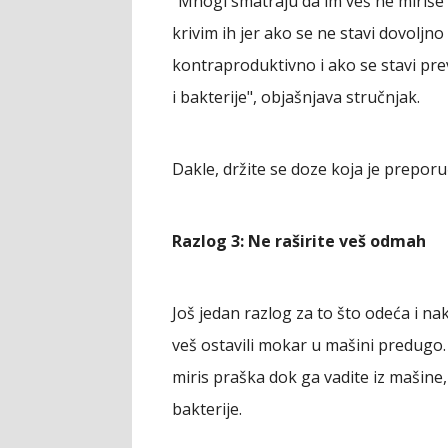
"Mnogi smatraju da im veš ne miriše l
krivim ih jer ako se ne stavi dovoljno
kontraproduktivno i ako se stavi prev
i bakterije", objašnjava stručnjak.
Dakle, držite se doze koja je prepo
Razlog 3: Ne raširite veš odmah
Još jedan razlog za to što odeća i na
veš ostavili mokar u mašini predugo.
miris praška dok ga vadite iz mašine
bakterije.