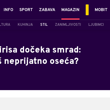
INFO
SPORT
ZABAVA
MAGAZIN
MOBIT
LTURA
KUHINJA
STIL
ZANIMLJIVOSTI
LJUBIMCI
risa dočeka smrad:
š neprijatno oseća?