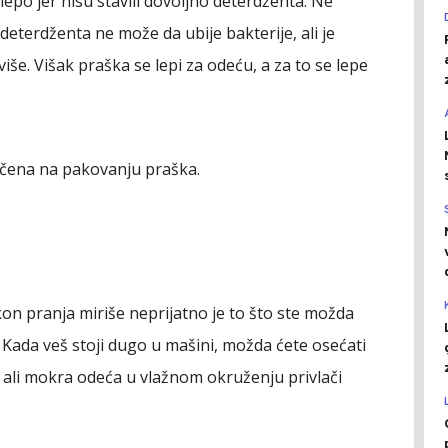
epo jer nisu stavili dovoljno deterdženta. Ne
 deterdženta ne može da ubije bakterije, ali je
iše. Višak praška se lepi za odeću, a za to se lepe
ručena na pakovanju praška.
kon pranja miriše neprijatno je to što ste možda
 Kada veš stoji dugo u mašini, možda ćete osećati
, ali mokra odeća u vlažnom okruženju privlači