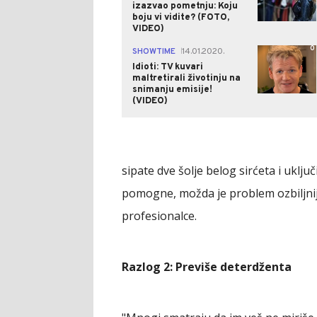
izazvao pometnju: Koju
boju vi vidite? (FOTO,
VIDEO)
0
SHOWTIME
14.01.2020.
|
Idioti: TV kuvari
maltretirali životinju na
snimanju emisije!
(VIDEO)
sipate dve šolje belog sirćeta i uklj
pomogne, možda je problem ozbiljniji
profesionalce.
Razlog 2: Previše deterdženta