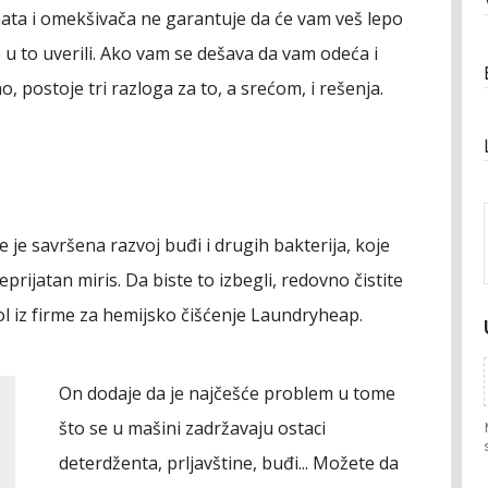
nata i omekšivača ne garantuje da će vam veš lepo
 u to uverili. Ako vam se dešava da vam odeća i
o, postoje tri razloga za to, a srećom, i rešenja.
je savršena razvoj buđi i drugih bakterija, koje
eprijatan miris. Da biste to izbegli, redovno čistite
l iz firme za hemijsko čišćenje Laundryheap.
On dodaje da je najčešće problem u tome
što se u mašini zadržavaju ostaci
deterdženta, prljavštine, buđi... Možete da