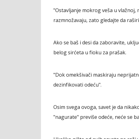
"Ostavljanje mokrog veša u vlažnoj, 
razmnožavaju, zato gledajte da raširi
Ako se baš i desi da zaboravite, uklju
belog sirćeta u fioku za prašak.
"Dok omekšivači maskiraju neprijatne 
dezinfikovati odeću".
Osim svega ovoga, savet je da nikak
"nagurate" previše odeće, neće se ba