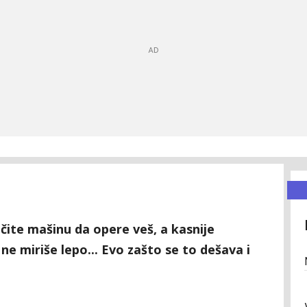
učite mašinu da opere veš, a kasnije
ne miriše lepo... Evo zašto se to dešava i