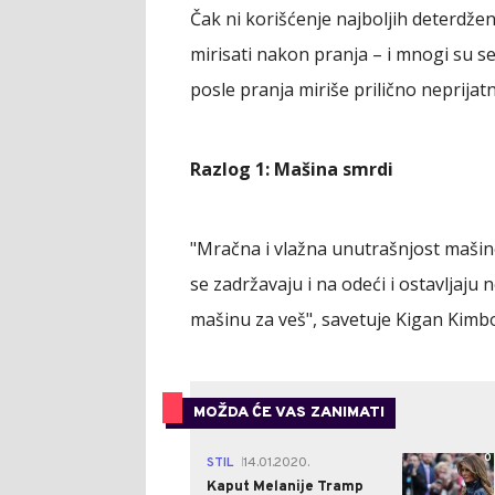
Čak ni korišćenje najboljih deterdže
mirisati nakon pranja – i mnogi su se
posle pranja miriše prilično neprijatn
Razlog 1: Mašina smrdi
"Mračna i vlažna unutrašnjost mašine 
se zadržavaju i na odeći i ostavljaju n
mašinu za veš", savetuje Kigan Kimbo
MOŽDA ĆE VAS ZANIMATI
0
STIL
14.01.2020.
|
Kaput Melanije Tramp