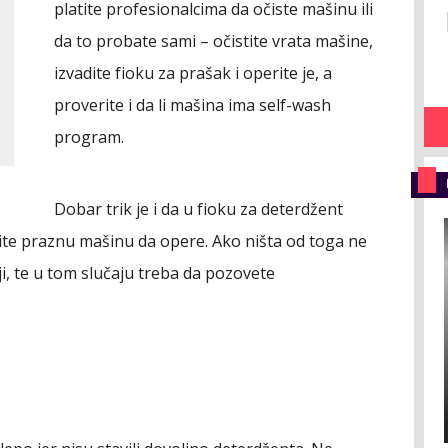
platite profesionalcima da očiste mašinu ili
da to probate sami – očistite vrata mašine,
izvadite fioku za prašak i operite je, a
proverite i da li mašina ima self-wash
program.
Dobar trik je i da u fioku za deterdžent
učite praznu mašinu da opere. Ako ništa od toga ne
, te u tom slučaju treba da pozovete