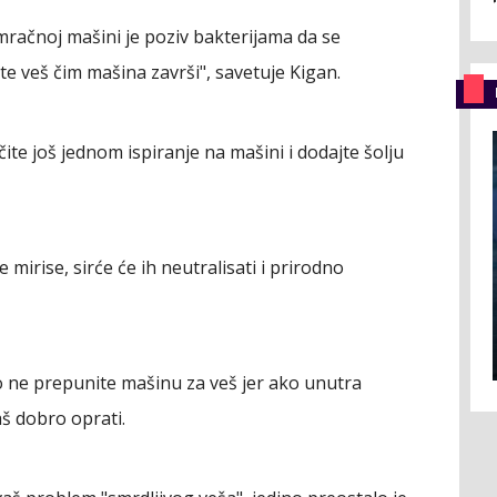
mračnoj mašini je poziv bakterijama da se
te veš čim mašina završi", savetuje Kigan.
čite još jednom ispiranje na mašini i dodajte šolju
mirise, sirće će ih neutralisati i prirodno
o ne prepunite mašinu za veš jer ako unutra
š dobro oprati.