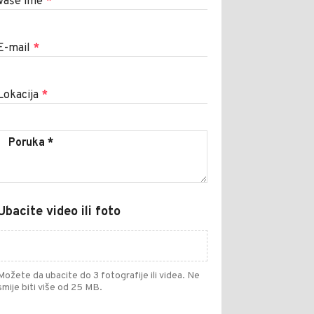
Vaše ime
*
E-mail
*
Lokacija
*
Ubacite video ili foto
Možete da ubacite do 3 fotografije ili videa. Ne
smije biti više od 25 MB.