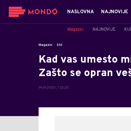
NASLOVNA
NAJNOVIJE
Magazin:
NAJNOVIJE
KU
Magazin
Stil
Kad vas umesto mi
Zašto se opran ve
14.01.2020. / 22:30