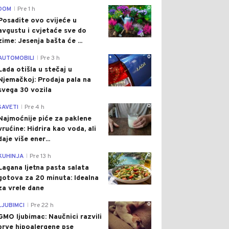
0
DOM
Pre 1 h
|
Posadite ovo cvijeće u
avgustu i cvjetaće sve do
zime: Jesenja bašta će ...
0
AUTOMOBILI
Pre 3 h
|
Lada otišla u stečaj u
Njemačkoj: Prodaja pala na
svega 30 vozila
0
SAVETI
Pre 4 h
|
Najmoćnije piće za paklene
vrućine: Hidrira kao voda, ali
daje više ener...
0
KUHINJA
Pre 13 h
|
Lagana ljetna pasta salata
gotova za 20 minuta: Idealna
za vrele dane
0
LJUBIMCI
Pre 22 h
|
GMO ljubimac: Naučnici razvili
prve hipoalergene pse