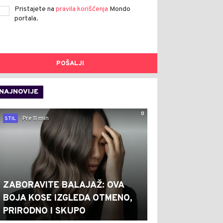
Pristajete na
pravila korišćenja
Mondo
portala.
POŠALJI
NAJNOVIJE
0
Pre 11 min
STIL
ZABORAVITE BALAJAŽ: OVA
BOJA KOSE IZGLEDA OTMENO,
PRIRODNO I SKUPO