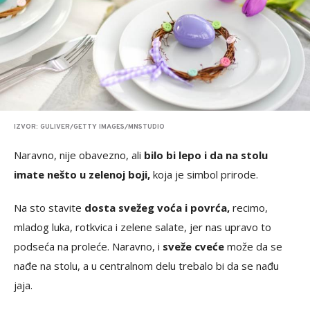
IZVOR: GULIVER/GETTY IMAGES/MNSTUDIO
Naravno, nije obavezno, ali
bilo bi lepo i da na stolu
imate nešto u zelenoj boji,
koja je simbol prirode.
Na sto stavite
dosta svežeg voća i povrća,
recimo,
mladog luka, rotkvica i zelene salate, jer nas upravo to
podseća na proleće. Naravno, i
sveže cveće
može da se
nađe na stolu, a u centralnom delu trebalo bi da se nađu
jaja.