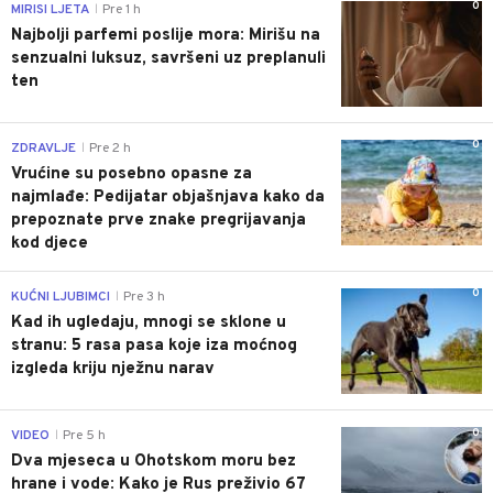
0
MIRISI LJETA
Pre 1 h
|
Najbolji parfemi poslije mora: Mirišu na
senzualni luksuz, savršeni uz preplanuli
ten
0
ZDRAVLJE
Pre 2 h
|
Vrućine su posebno opasne za
najmlađe: Pedijatar objašnjava kako da
prepoznate prve znake pregrijavanja
kod djece
0
KUĆNI LJUBIMCI
Pre 3 h
|
Kad ih ugledaju, mnogi se sklone u
stranu: 5 rasa pasa koje iza moćnog
izgleda kriju nježnu narav
0
VIDEO
Pre 5 h
|
Dva mjeseca u Ohotskom moru bez
hrane i vode: Kako je Rus preživio 67