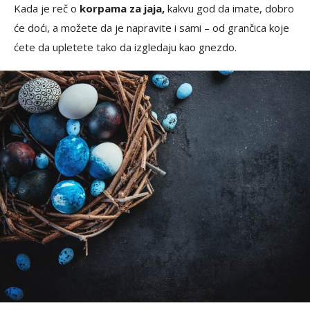
Kada je reč o
korpama za jaja,
kakvu god da imate, dobro
će doći, a možete da je napravite i sami – od grančica koje
ćete da upletete tako da izgledaju kao gnezdo.