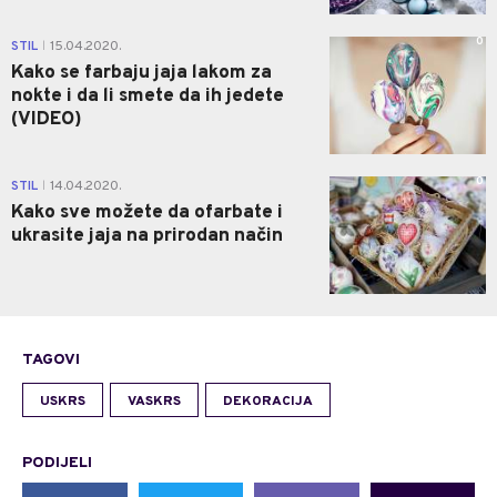
0
STIL
15.04.2020.
|
Kako se farbaju jaja lakom za
nokte i da li smete da ih jedete
(VIDEO)
0
STIL
14.04.2020.
|
Kako sve možete da ofarbate i
ukrasite jaja na prirodan način
TAGOVI
USKRS
VASKRS
DEKORACIJA
PODIJELI