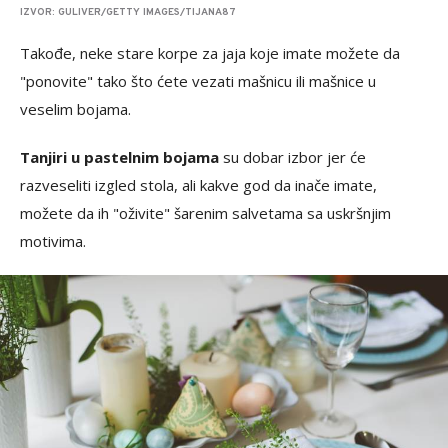
IZVOR: GULIVER/GETTY IMAGES/TIJANA87
Takođe, neke stare korpe za jaja koje imate možete da
"ponovite" tako što ćete vezati mašnicu ili mašnice u
veselim bojama.
Tanjiri u pastelnim bojama
su dobar izbor jer će
razveseliti izgled stola, ali kakve god da inače imate,
možete da ih "oživite" šarenim salvetama sa uskršnjim
motivima.