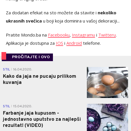
Za dodatan efekat na sto možete da stavite i
nekoliko
ukrasnih svećica
u boji koja dominira u vašoj dekoraciji...
Pratite Mondo.ba na
Facebooku
,
Instagramu
i
Twitteru
.
Aplikacija je dostupna za
IOS
i
Android
telefone.
PROČITAJTE I OVO
0
STIL
16.04.2020.
|
Kako da jaja ne pucaju prilikom
kuvanja
0
STIL
15.04.2020.
|
Farbanje jaja kupusom -
jednostavno uputstvo za najlepši
rezultat! (VIDEO)