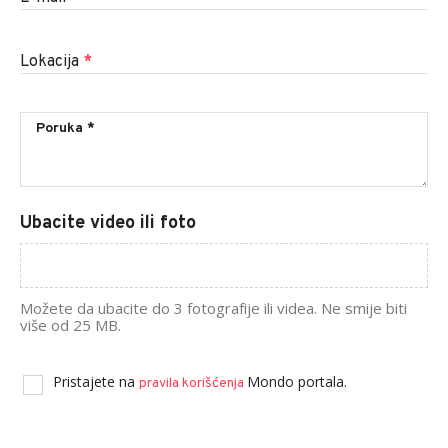
Lokacija
*
Ubacite video ili foto
Možete da ubacite do 3 fotografije ili videa. Ne smije biti
više od 25 MB.
Pristajete na
Mondo portala.
pravila korišćenja