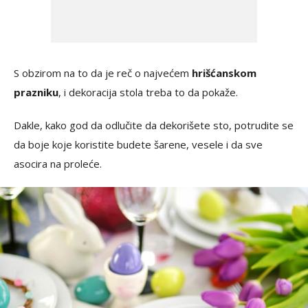
S obzirom na to da je reč o najvećem
hrišćanskom
prazniku
, i dekoracija stola treba to da pokaže.
Dakle, kako god da odlučite da dekorišete sto, potrudite se
da boje koje koristite budete šarene, vesele i da sve
asocira na proleće.