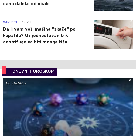
dana daleko od obale
0
SAVJETI
Pre 6 h
|
Da li vam veš-mašina "skače" po
kupatilu? Uz jednostavan trik
centrifuga će biti mnogo tiša
DNEVNI HOROSKOP
0
03.06.2026.