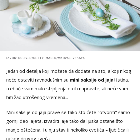
IZVOR: GULIVER/GETTY IMAGES/MKOVALEVSKAYA
Jedan od detalja koji možete da dodate na sto, a koji nikog
neće ostaviti ravnodušnim su
mini saksije od jaja!
Istina,
trebaće vam malo strpljenja da ih napravite, ali neće vam
biti žao utrošenog vremena...
Mini saksije od jaja prave se tako što ćete "otvoriti" samo
gornji deo jajeta, izvaditi jaje tako da ljuska ostane što
manje oštećena, i u nju staviti nekoliko cvetića – ljubičica ili
nekog drugog cveća.