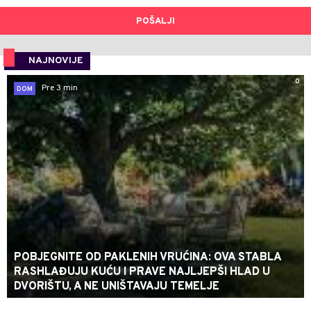
POŠALJI
NAJNOVIJE
0
Pre 3 min
DOM
POBJEGNITE OD PAKLENIH VRUĆINA: OVA STABLA
RASHLAĐUJU KUĆU I PRAVE NAJLJEPŠI HLAD U
DVORIŠTU, A NE UNIŠTAVAJU TEMELJE