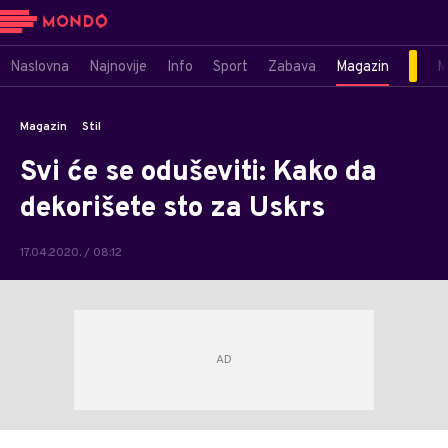
Naslovna
Najnovije
Info
Sport
Zabava
Magazin
M
Magazin
Stil
Svi će se oduševiti: Kako da
dekorišete sto za Uskrs
17.04.2020. / 08:12