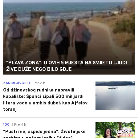
"PLAVA ZONA": U OVIH 5 MJESTA NA SVJIETU LJUDI
ŽIVE DUŽE NEGO BILO GDJE
0
ZANIMLJIVOSTI
Pre 2 h
|
Od džinovskog rudnika napravili
kupalište: Španci sipali 500 milijardi
litara vode u ambis dubok kao Ajfelov
toranj
0
100!
Pre 4 h
|
"Pusti me, aspido jedna": Životinjske