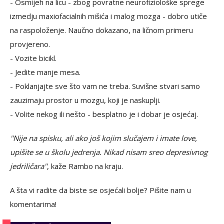
- Osmijeh na licu - zbog povratne neurofiziološke sprege
izmedju maxiofacialnih mišića i malog mozga - dobro utiče
na raspoloženje. Naučno dokazano, na ličnom primeru
provjereno.
- Vozite bicikl.
- Jedite manje mesa.
- Poklanjajte sve što vam ne treba. Suvišne stvari samo
zauzimaju prostor u mozgu, koji je naskuplji.
- Volite nekog ili nešto - besplatno je i dobar je osjećaj.
"Nije na spisku, ali ako još kojim slučajem i imate love,
upišite se u školu jedrenja. Nikad nisam sreo depresivnog
jedriličara"
, kaže Rambo na kraju.
A šta vi radite da biste se osjećali bolje? Pišite nam u
komentarima!