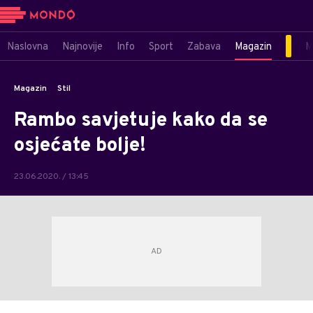
Naslovna
Najnovije
Info
Sport
Zabava
Magazin
M
Magazin
Stil
Rambo savjetuje kako da se
osjećate bolje!
23.06.2020. / 13:45