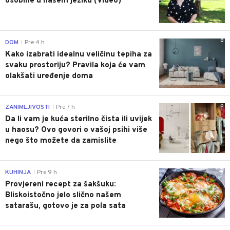
osobine u našem jeziku (Video)
0
DOM
Pre 4 h
|
Kako izabrati idealnu veličinu tepiha za
svaku prostoriju? Pravila koja će vam
olakšati uređenje doma
0
ZANIMLJIVOSTI
Pre 7 h
|
Da li vam je kuća sterilno čista ili uvijek
u haosu? Ovo govori o vašoj psihi više
nego što možete da zamislite
0
KUHINJA
Pre 9 h
|
Provjereni recept za šakšuku:
Bliskoistočno jelo slično našem
satarašu, gotovo je za pola sata