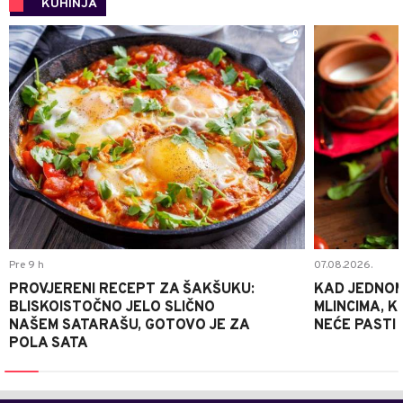
KUHINJA
0
Pre 9 h
07.08.2026.
PROVJERENI RECEPT ZA ŠAKŠUKU:
KAD JEDNOM
BLISKOISTOČNO JELO SLIČNO
MLINCIMA, K
NAŠEM SATARAŠU, GOTOVO JE ZA
NEĆE PASTI
POLA SATA