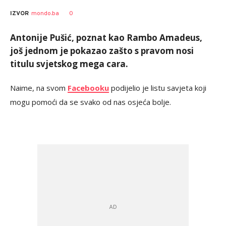
Vesna
AUTOR
0
IZVOR
mondo.ba
Kerkez
Antonije Pušić, poznat kao Rambo Amadeus,
još jednom je pokazao zašto s pravom nosi
titulu svjetskog mega cara.
Naime, na svom
Facebooku
podijelio je listu savjeta koji
mogu pomoći da se svako od nas osjeća bolje.