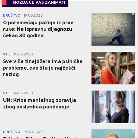
MOŽDA ĆE VAS ZANIMATI
0
DRUŠTVO
19.05.2020.
|
O poremećaju pažnje iz prve
ruke: Na ispravnu dijagnozu
čekao 30 godina
0
STIL
19.05.2020.
|
Sve više tinejdžera ima psihičke
probleme, evo šta je najčešći
razlog
0
STIL
14.05.2020.
|
UN: Kriza mentalnog zdravlja
zbog posljedica pandemije
0
DRUŠTVO
25.04.2020.
|