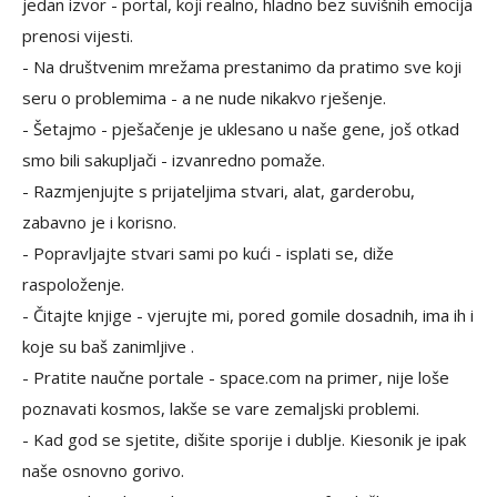
jedan izvor - portal, koji realno, hladno bez suvišnih emocija
prenosi vijesti.
- Na društvenim mrežama prestanimo da pratimo sve koji
seru o problemima - a ne nude nikakvo rješenje.
- Šetajmo - pješačenje je uklesano u naše gene, još otkad
smo bili sakupljači - izvanredno pomaže.
- Razmjenjujte s prijateljima stvari, alat, garderobu,
zabavno je i korisno.
- Popravljajte stvari sami po kući - isplati se, diže
raspoloženje.
- Čitajte knjige - vjerujte mi, pored gomile dosadnih, ima ih i
koje su baš zanimljive .
- Pratite naučne portale - space.com na primer, nije loše
poznavati kosmos, lakše se vare zemaljski problemi.
- Kad god se sjetite, dišite sporije i dublje. Kiesonik je ipak
naše osnovno gorivo.