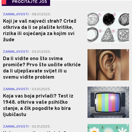
PROČITAJTE JOŠ
0
ZANIMLJIVOSTI
08.01.2025.
|
Koji je vaš najveći strah? Crtež
otkriva da li se plašite kritike,
rizika ili osjećanja za kojim svi
žude
0
ZANIMLJIVOSTI
05.01.2025.
|
Da li vidite ono što svima
promiče? Prvo što uočite otkriće
da li uljepšavate svijet ili u
svemu vidite problem
0
ZANIMLJIVOSTI
03.01.2025.
|
Koja vas boja privlači? Test iz
1948. otkriva vaše psihičko
stanje, a čik pogodite ko bira
ljubičastu
0
ZANIMLJIVOSTI
02.01.2025.
|