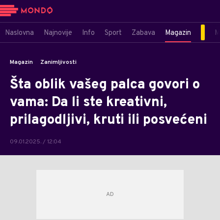
Naslovna
Najnovije
Info
Sport
Zabava
Magazin
M
Magazin
Zanimljivosti
Šta oblik vašeg palca govori o
vama: Da li ste kreativni,
prilagodljivi, kruti ili posvećeni
09.01.2025. / 12:04