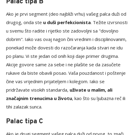
Palac tipa B
Ako je prvi segment (deo najbliži vrhu) vašeg palca duži od
drugog, onda ste
u duši perfekcionista
. Težite izvrsnosti
u svemu što radite i rijetko ste zadovoljni sa "dovoljno
dobrim". Iako vas ovaj nagon čini vrednim i disciplinovanim,
ponekad može dovesti do razočaranja kada stvari ne idu
po planu. Vi ste jedan od onih koji daje primer drugima.
Akcije govore same za sebe i ne plašite se da zasučete
rukave da biste obavili posao. Vaša pouzdanost i poštenje
čine vas vrijednim prijateljem i kolegom. Iako se
pridržavate visokih standarda,
uživate u malim, ali
značajnim trenucima u životu
, kao što su ljubazna reč ili
tihi zalazak sunca.
Palac tipa C
Ako je drugi segment vašeg palca duži od prvog, to znači