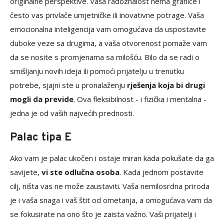
originalne perspektive. Vaša radoznalost nema granice i
često vas privlače umjetničke ili inovativne potrage. Vaša
emocionalna inteligencija vam omogućava da uspostavite
duboke veze sa drugima, a vaša otvorenost pomaže vam
da se nosite s promjenama sa milošću. Bilo da se radi o
smišljanju novih ideja ili pomoći prijatelju u trenutku
potrebe, sjajni ste u pronalaženju
rješenja koja bi drugi
mogli da previde
. Ova fleksibilnost - i fizička i mentalna -
jedna je od vaših najvećih prednosti.
Palac tipa E
Ako vam je palac ukočen i ostaje miran kada pokušate da ga
savijete,
vi ste odlučna osoba
. Kada jednom postavite
cilj, ništa vas ne može zaustaviti. Vaša nemilosrdna priroda
je i vaša snaga i vaš štit od ometanja, a omogućava vam da
se fokusirate na ono što je zaista važno. Vaši prijatelji i