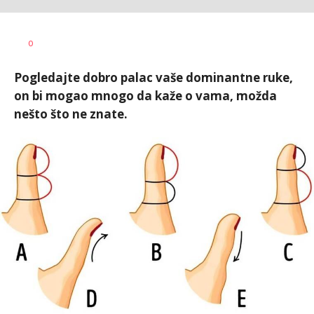
Zorica
AUTOR
0
Antonijević
Pogledajte dobro palac vaše dominantne ruke,
on bi mogao mnogo da kaže o vama, možda
nešto što ne znate.