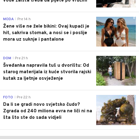
vode zaista treba da pijete po vrućini
0
MODA
Pre 14 h
|
Žene više ne žele bikini: Ovaj kupaći je
hit, sakriva stomak, a nosi se i poslije
mora uz suknje i pantalone
0
DOM
Pre 21 h
|
Šveđanka napravila tuš u dvorištu: Od
starog materijala iz kuće stvorila rajski
kutak za ljetnje osvježenje
0
FOTO
Pre 22 h
|
Da li se gradi novo svjetsko čudo?
Zgrada od 240 miliona evra ne liči ni na
šta što ste do sada vidjeli