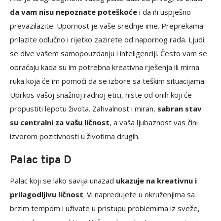
da vam nisu nepoznate poteškoće
i da ih uspješno
prevazilazite. Upornost je vaše srednje ime. Preprekama
prilazite odlučno i rijetko zazirete od napornog rada. Ljudi
se dive vašem samopouzdanju i inteligenciji. Često vam se
obraćaju kada su im potrebna kreativna rješenja ili mirna
ruka koja će im pomoći da se izbore sa teškim situacijama.
Uprkos vašoj snažnoj radnoj etici, niste od onih koji će
propustiti lepotu života. Zahvalnost i miran,
sabran stav
su centralni za vašu ličnost
, a vaša ljubaznost vas čini
izvorom pozitivnosti u životima drugih.
Palac tipa D
Palac koji se lako savija unazad
ukazuje na kreativnu i
prilagodljivu ličnost
. Vi napredujete u okruženjima sa
brzim tempom i uživate u pristupu problemima iz sveže,