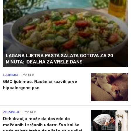
LAGANA LJETNA PASTA SALATA GOTOVA ZA 20
MINUTA: IDEALNA ZA VRELE DANE
0
LJUBIMCI
Pre 14 h
|
GMO ljubimac: Naučnici razvili prve
hipoalergene pse
0
ZDRAVLJE
Pre 14 h
|
Dehidracija može da dovede do
moždanih i srčanih udara: Evo koliko