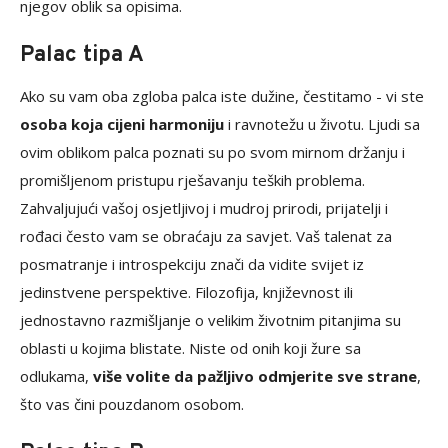
njegov oblik sa opisima.
Palac tipa A
Ako su vam oba zgloba palca iste dužine, čestitamo - vi ste
osoba koja cijeni harmoniju
i ravnotežu u životu. Ljudi sa
ovim oblikom palca poznati su po svom mirnom držanju i
promišljenom pristupu rješavanju teških problema.
Zahvaljujući vašoj osjetljivoj i mudroj prirodi, prijatelji i
rođaci često vam se obraćaju za savjet. Vaš talenat za
posmatranje i introspekciju znači da vidite svijet iz
jedinstvene perspektive. Filozofija, književnost ili
jednostavno razmišljanje o velikim životnim pitanjima su
oblasti u kojima blistate. Niste od onih koji žure sa
odlukama,
više volite da pažljivo odmjerite sve strane
,
što vas čini pouzdanom osobom.