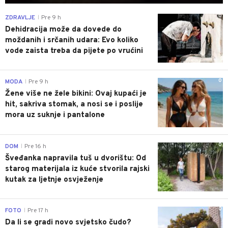
0
ZDRAVLJE
Pre 9 h
|
Dehidracija može da dovede do
moždanih i srčanih udara: Evo koliko
vode zaista treba da pijete po vrućini
0
MODA
Pre 9 h
|
Žene više ne žele bikini: Ovaj kupaći je
hit, sakriva stomak, a nosi se i poslije
mora uz suknje i pantalone
0
DOM
Pre 16 h
|
Šveđanka napravila tuš u dvorištu: Od
starog materijala iz kuće stvorila rajski
kutak za ljetnje osvježenje
0
FOTO
Pre 17 h
|
Da li se gradi novo svjetsko čudo?