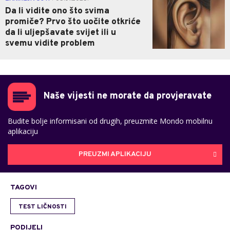
Da li vidite ono što svima
promiče? Prvo što uočite otkriće
da li uljepšavate svijet ili u
svemu vidite problem
Naše vijesti ne morate da provjeravate
Budite bolje informisani od drugih, preuzmite Mondo mobilnu
aplikaciju
PREUZMI APLIKACIJU
TAGOVI
TEST LIČNOSTI
PODIJELI