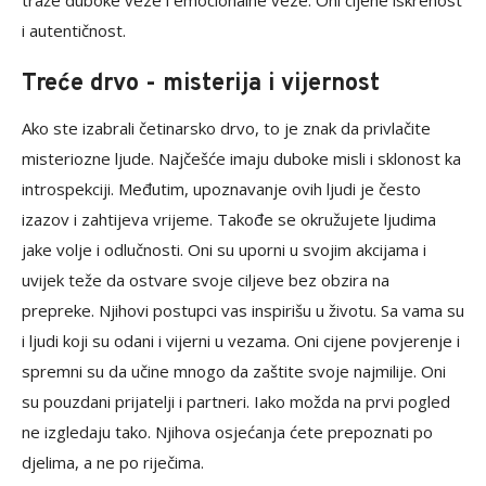
traže duboke veze i emocionalne veze. Oni cijene iskrenost
i autentičnost.
Treće drvo - misterija i vijernost
Ako ste izabrali četinarsko drvo, to je znak da privlačite
misteriozne ljude. Najčešće imaju duboke misli i sklonost ka
introspekciji. Međutim, upoznavanje ovih ljudi je često
izazov i zahtijeva vrijeme. Takođe se okružujete ljudima
jake volje i odlučnosti. Oni su uporni u svojim akcijama i
uvijek teže da ostvare svoje ciljeve bez obzira na
prepreke. Njihovi postupci vas inspirišu u životu. Sa vama su
i ljudi koji su odani i vijerni u vezama. Oni cijene povjerenje i
spremni su da učine mnogo da zaštite svoje najmilije. Oni
su pouzdani prijatelji i partneri. Iako možda na prvi pogled
ne izgledaju tako. Njihova osjećanja ćete prepoznati po
djelima, a ne po riječima.