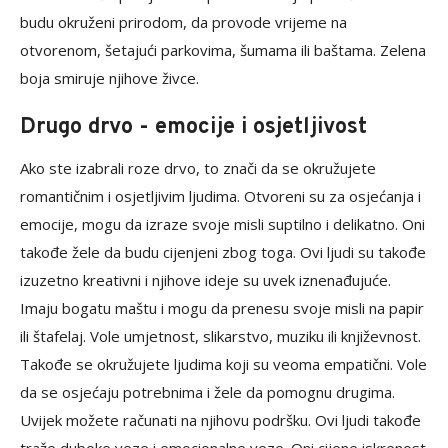
budu okruženi prirodom, da provode vrijeme na
otvorenom, šetajući parkovima, šumama ili baštama. Zelena
boja smiruje njihove živce.
Drugo drvo - emocije i osjetljivost
Ako ste izabrali roze drvo, to znači da se okružujete
romantičnim i osjetljivim ljudima. Otvoreni su za osjećanja i
emocije, mogu da izraze svoje misli suptilno i delikatno. Oni
takođe žele da budu cijenjeni zbog toga. Ovi ljudi su takođe
izuzetno kreativni i njihove ideje su uvek iznenađujuće.
Imaju bogatu maštu i mogu da prenesu svoje misli na papir
ili štafelaj. Vole umjetnost, slikarstvo, muziku ili književnost.
Takođe se okružujete ljudima koji su veoma empatični. Vole
da se osjećaju potrebnima i žele da pomognu drugima.
Uvijek možete računati na njihovu podršku. Ovi ljudi takođe