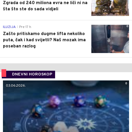
Zgrada od 240 miliona evra ne liči ni na
šta što ste do sada vidjeli
0
ILUZIJA
Pre 17 h
|
Zašto pritiskamo dugme lifta nekoliko
puta, čak i kad svijetli? Naš mozak ima
poseban razlog
DNEVNI HOROSKOP
0
03.06.2026.