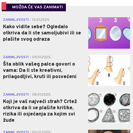
MOŽDA ĆE VAS ZANIMATI
0
ZANIMLJIVOSTI
15.01.2025.
|
Kako vidite sebe? Ogledalo
otkriva da li ste samoljubivi ili se
plašite svog odraza
0
ZANIMLJIVOSTI
09.01.2025.
|
Šta oblik vašeg palca govori o
vama: Da li ste kreativni,
prilagodljivi, kruti ili posvećeni
0
ZANIMLJIVOSTI
08.01.2025.
|
Koji je vaš najveći strah? Crtež
otkriva da li se plašite kritike,
rizika ili osjećanja za kojim svi
žude
0
ZANIMLJIVOSTI
05.01.2025.
|