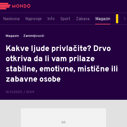
Naslovna
Najnovije
Info
Sport
Zabava
Magazin
M
Magazin
Zanimljivosti
Kakve ljude privlačite? Drvo
otkriva da li vam prilaze
stabilne, emotivne, mistične ili
zabavne osobe
16.01.2025. / 12:09