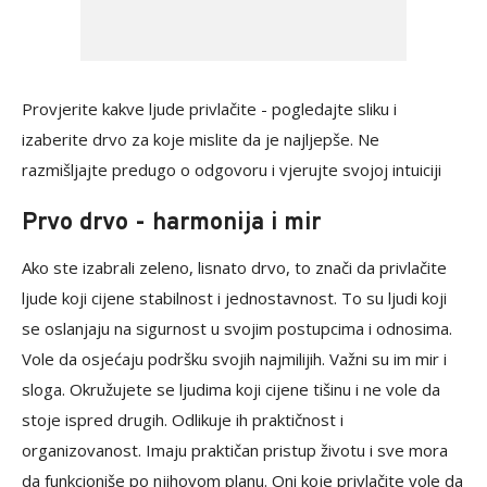
Provjerite kakve ljude privlačite - pogledajte sliku i
izaberite drvo za koje mislite da je najljepše. Ne
razmišljajte predugo o odgovoru i vjerujte svojoj intuiciji
Prvo drvo - harmonija i mir
Ako ste izabrali zeleno, lisnato drvo, to znači da privlačite
ljude koji cijene stabilnost i jednostavnost. To su ljudi koji
se oslanjaju na sigurnost u svojim postupcima i odnosima.
Vole da osjećaju podršku svojih najmilijih. Važni su im mir i
sloga. Okružujete se ljudima koji cijene tišinu i ne vole da
stoje ispred drugih. Odlikuje ih praktičnost i
organizovanost. Imaju praktičan pristup životu i sve mora
da funkcioniše po njihovom planu. Oni koje privlačite vole da