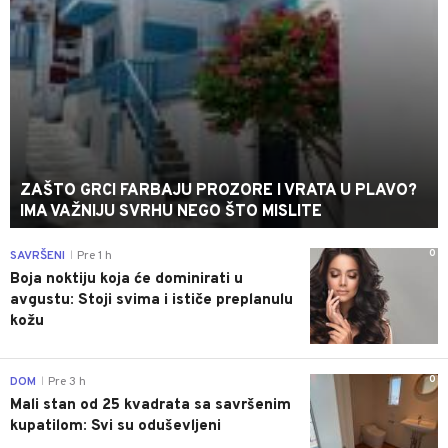
ZAŠTO GRCI FARBAJU PROZORE I VRATA U PLAVO?
IMA VAŽNIJU SVRHU NEGO ŠTO MISLITE
0
SAVRŠENI
Pre 1 h
|
Boja noktiju koja će dominirati u
avgustu: Stoji svima i ističe preplanulu
kožu
0
DOM
Pre 3 h
|
Mali stan od 25 kvadrata sa savršenim
kupatilom: Svi su oduševljeni