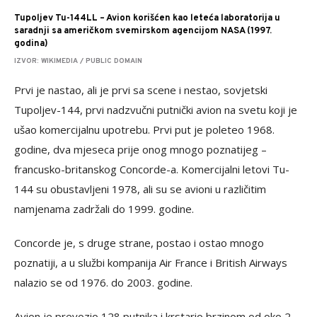
Tupoljev Tu-144LL – Avion korišćen kao leteća laboratorija u
saradnji sa američkom svemirskom agencijom NASA (1997.
godina)
IZVOR: WIKIMEDIA / PUBLIC DOMAIN
Prvi je nastao, ali je prvi sa scene i nestao, sovjetski
Tupoljev-144, prvi nadzvučni putnički avion na svetu koji je
ušao komercijalnu upotrebu. Prvi put je poleteo 1968.
godine, dva mjeseca prije onog mnogo poznatijeg –
francusko-britanskog Concorde-a. Komercijalni letovi Tu-
144 su obustavljeni 1978, ali su se avioni u različitim
namjenama zadržali do 1999. godine.
Concorde je, s druge strane, postao i ostao mnogo
poznatiji, a u službi kompanija Air France i British Airways
nalazio se od 1976. do 2003. godine.
Avion je prevozio 128 putnika i krstario brzinom od oko 2