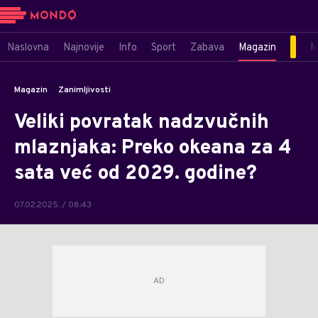
Naslovna
Najnovije
Info
Sport
Zabava
Magazin
M
Magazin
Zanimljivosti
Veliki povratak nadzvučnih
mlaznjaka: Preko okeana za 4
sata već od 2029. godine?
07.02.2025. / 08:43