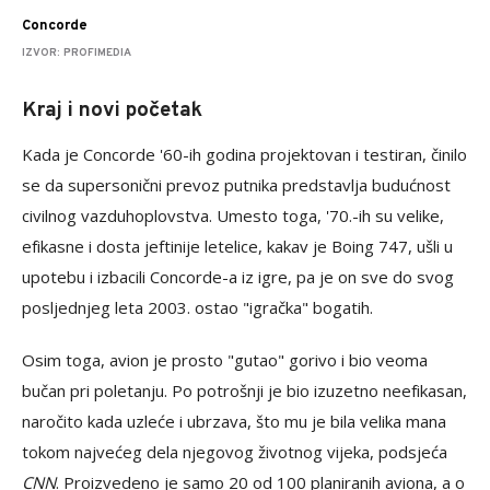
Concorde
IZVOR: PROFIMEDIA
Kraj i novi početak
Kada je Concorde '60-ih godina projektovan i testiran, činilo
se da supersonični prevoz putnika predstavlja budućnost
civilnog vazduhoplovstva. Umesto toga, '70.-ih su velike,
efikasne i dosta jeftinije letelice, kakav je Boing 747, ušli u
upotebu i izbacili Concorde-a iz igre, pa je on sve do svog
posljednjeg leta 2003. ostao "igračka" bogatih.
Osim toga, avion je prosto "gutao" gorivo i bio veoma
bučan pri poletanju. Po potrošnji je bio izuzetno neefikasan,
naročito kada uzleće i ubrzava, što mu je bila velika mana
tokom najvećeg dela njegovog životnog vijeka, podsjeća
CNN
. Proizvedeno je samo 20 od 100 planiranih aviona, a o