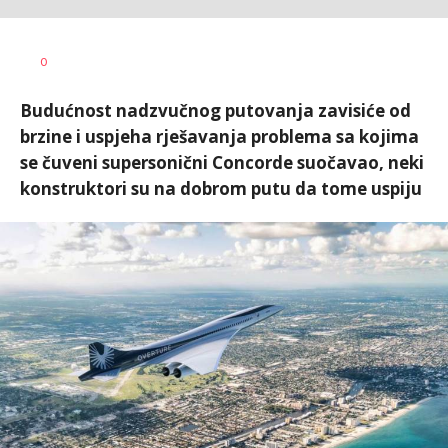
Miloš B.
AUTOR
0
Jovanović
Budućnost nadzvučnog putovanja zavisiće od
brzine i uspjeha rješavanja problema sa kojima
se čuveni supersonični Concorde suočavao, neki
konstruktori su na dobrom putu da tome uspiju