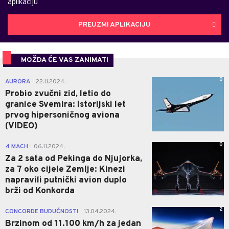
aplikaciju
PREUZMI APLIKACIJU
MOŽDA ĆE VAS ZANIMATI
0
AURORA
22.11.2024.
|
Probio zvučni zid, letio do
granice Svemira: Istorijski let
prvog hipersoničnog aviona
(VIDEO)
0
4 MACH
06.11.2024.
|
Za 2 sata od Pekinga do Njujorka,
za 7 oko cijele Zemlje: Kinezi
napravili putnički avion duplo
brži od Konkorda
2
CONCORDE BUDUĆNOSTI
13.04.2024.
|
Brzinom od 11.100 km/h za jedan