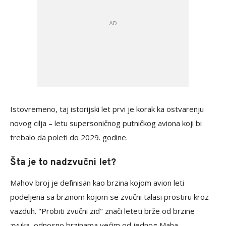
Istovremeno, taj istorijski let prvi je korak ka ostvarenju
novog cilja – letu supersoničnog putničkog aviona koji bi
trebalo da poleti do 2029. godine.
Šta je to nadzvučni let?
Mahov broj je definisan kao brzina kojom avion leti
podeljena sa brzinom kojom se zvučni talasi prostiru kroz
vazduh. "Probiti zvučni zid" znači leteti brže od brzine
zvuka, odnosno brzinama većim od jednog Maha