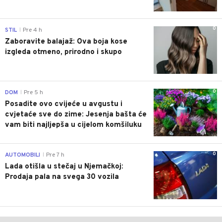
0
STIL
Pre 4 h
|
Zaboravite balajaž: Ova boja kose
izgleda otmeno, prirodno i skupo
0
DOM
Pre 5 h
|
Posadite ovo cvijeće u avgustu i
cvjetaće sve do zime: Jesenja bašta će
vam biti najljepša u cijelom komšiluku
0
AUTOMOBILI
Pre 7 h
|
Lada otišla u stečaj u Njemačkoj:
Prodaja pala na svega 30 vozila