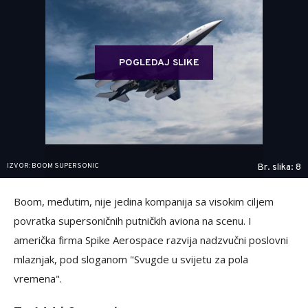
POGLEDAJ SLIKE
IZVOR: BOOM SUPERSONIC
Br. slika: 8
Boom, međutim, nije jedina kompanija sa visokim ciljem
povratka supersoničnih putničkih aviona na scenu. I
američka firma Spike Aerospace razvija nadzvučni poslovni
mlaznjak, pod sloganom "Svugde u svijetu za pola
vremena".