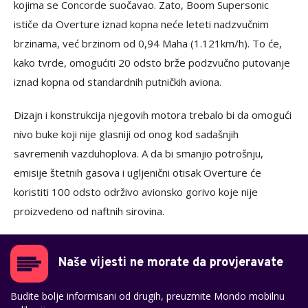
kojima se Concorde suočavao. Zato, Boom Supersonic
ističe da Overture iznad kopna neće leteti nadzvučnim
brzinama, već brzinom od 0,94 Maha (1.121km/h). To će,
kako tvrde, omogućiti 20 odsto brže podzvučno putovanje
iznad kopna od standardnih putničkih aviona.
Dizajn i konstrukcija njegovih motora trebalo bi da omogući
nivo buke koji nije glasniji od onog kod sadašnjih
savremenih vazduhoplova. A da bi smanjio potrošnju,
emisije štetnih gasova i ugljenični otisak Overture će
koristiti 100 odsto održivo avionsko gorivo koje nije
proizvedeno od naftnih sirovina.
Naše vijesti ne morate da provjeravate
Budite bolje informisani od drugih, preuzmite Mondo mobilnu