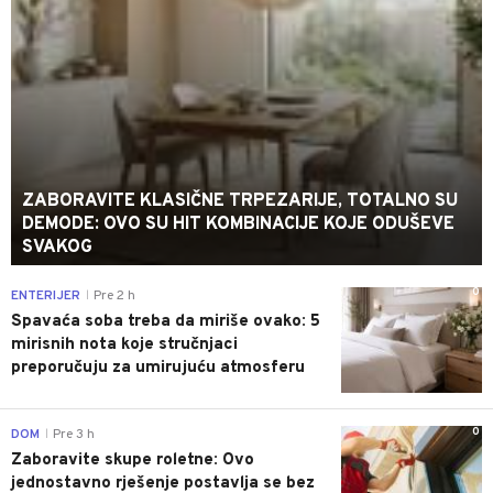
ZABORAVITE KLASIČNE TRPEZARIJE, TOTALNO SU
DEMODE: OVO SU HIT KOMBINACIJE KOJE ODUŠEVE
SVAKOG
0
ENTERIJER
Pre 2 h
|
Spavaća soba treba da miriše ovako: 5
mirisnih nota koje stručnjaci
preporučuju za umirujuću atmosferu
0
DOM
Pre 3 h
|
Zaboravite skupe roletne: Ovo
jednostavno rješenje postavlja se bez