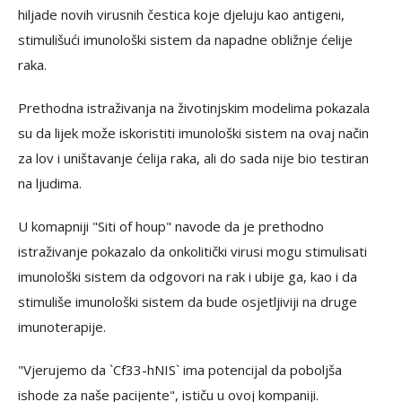
hiljade novih virusnih čestica koje djeluju kao antigeni,
stimulišući imunološki sistem da napadne obližnje ćelije
raka.
Prethodna istraživanja na životinjskim modelima pokazala
su da lijek može iskoristiti imunološki sistem na ovaj način
za lov i uništavanje ćelija raka, ali do sada nije bio testiran
na ljudima.
U komapniji "Siti of houp" navode da je prethodno
istraživanje pokazalo da onkolitički virusi mogu stimulisati
imunološki sistem da odgovori na rak i ubije ga, kao i da
stimuliše imunološki sistem da bude osjetljiviji na druge
imunoterapije.
"Vjerujemo da `Cf33-hNIS` ima potencijal da poboljša
ishode za naše pacijente", ističu u ovoj kompaniji.