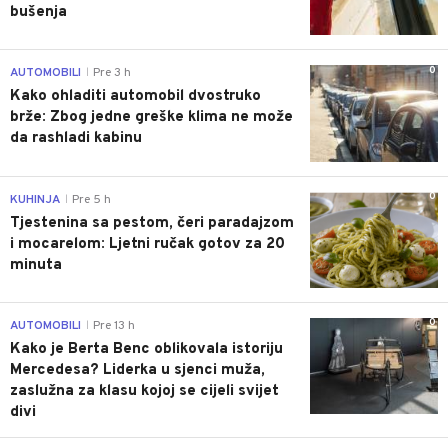
bušenja
0
AUTOMOBILI
Pre 3 h
|
Kako ohladiti automobil dvostruko
brže: Zbog jedne greške klima ne može
da rashladi kabinu
0
KUHINJA
Pre 5 h
|
Tjestenina sa pestom, čeri paradajzom
i mocarelom: Ljetni ručak gotov za 20
minuta
0
AUTOMOBILI
Pre 13 h
|
Kako je Berta Benc oblikovala istoriju
Mercedesa? Liderka u sjenci muža,
zaslužna za klasu kojoj se cijeli svijet
divi