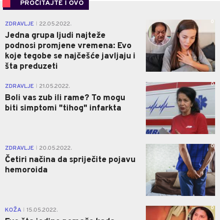
PROČITAJTE I OVO
0
ZDRAVLJE
22.05.2022.
|
Jedna grupa ljudi najteže
podnosi promjene vremena: Evo
koje tegobe se najčešće javljaju i
šta preduzeti
0
ZDRAVLJE
21.05.2022.
|
Boli vas zub ili rame? To mogu
biti simptomi "tihog" infarkta
0
ZDRAVLJE
20.05.2022.
|
Četiri načina da spriječite pojavu
hemoroida
0
KOŽA
15.05.2022.
|