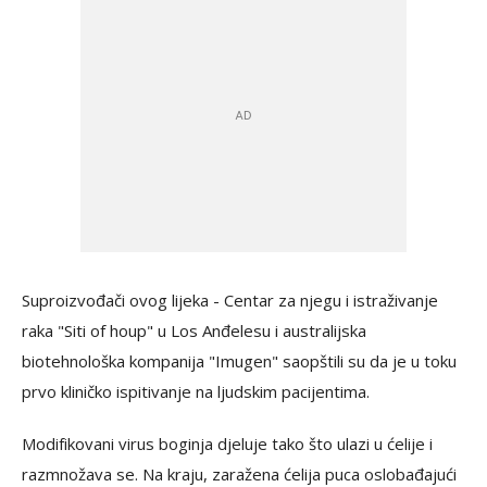
Suproizvođači ovog lijeka - Centar za njegu i istraživanje
raka "Siti of houp" u Los Anđelesu i australijska
biotehnološka kompanija "Imugen" saopštili su da je u toku
prvo kliničko ispitivanje na ljudskim pacijentima.
Modifikovani virus boginja djeluje tako što ulazi u ćelije i
razmnožava se. Na kraju, zaražena ćelija puca oslobađajući