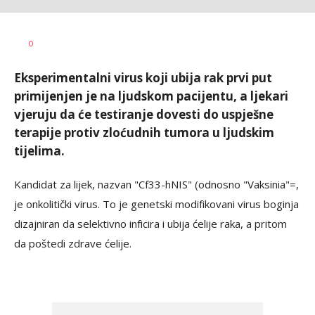
Dragana
AUTOR
0
Božić
Eksperimentalni virus koji ubija rak prvi put
primijenjen je na ljudskom pacijentu, a ljekari
vjeruju da će testiranje dovesti do uspješne
terapije protiv zloćudnih tumora u ljudskim
tijelima.
Kandidat za lijek, nazvan "Cf33-hNIS" (odnosno "Vaksinia"=,
je onkolitički virus. To je genetski modifikovani virus boginja
dizajniran da selektivno inficira i ubija ćelije raka, a pritom
da poštedi zdrave ćelije.