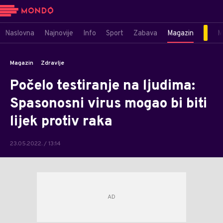
Naslovna
Najnovije
Info
Sport
Zabava
Magazin
M
Magazin
Zdravlje
Počelo testiranje na ljudima:
Spasonosni virus mogao bi biti
lijek protiv raka
23.05.2022. / 13:14