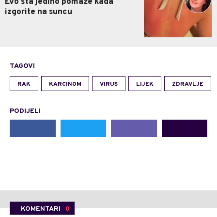
Evo šta jedino pomaže kada
izgorite na suncu
TAGOVI
RAK
KARCINOM
VIRUS
LIJEK
ZDRAVLJE
PODIJELI
KOMENTARI
0