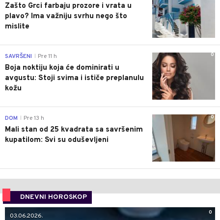
Zašto Grci farbaju prozore i vrata u
plavo? Ima važniju svrhu nego što
mislite
0
SAVRŠENI
Pre 11 h
|
Boja noktiju koja će dominirati u
avgustu: Stoji svima i ističe preplanulu
kožu
0
DOM
Pre 13 h
|
Mali stan od 25 kvadrata sa savršenim
kupatilom: Svi su oduševljeni
DNEVNI HOROSKOP
0
03.06.2026.