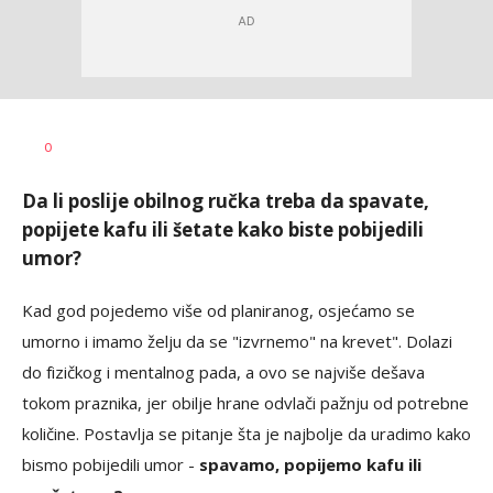
Vesna
AUTOR
0
Kerkez
Da li poslije obilnog ručka treba da spavate,
popijete kafu ili šetate kako biste pobijedili
umor?
Kad god pojedemo više od planiranog, osjećamo se
umorno i imamo želju da se "izvrnemo" na krevet". Dolazi
do fizičkog i mentalnog pada, a ovo se najviše dešava
tokom praznika, jer obilje hrane odvlači pažnju od potrebne
količine. Postavlja se pitanje šta je najbolje da uradimo kako
bismo pobijedili umor -
spavamo, popijemo kafu ili