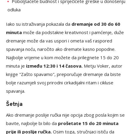
Poboljšaćete budnost i spriječićete greške u donošenju
odluka
Iako su istraživanja pokazala da
dremanje od 30 do 60
minuta
može da podstakne kreativnost i pamćenje, duže
dremanje može da vas uspori i ometa vaš raspored
spavanja noću, naročito ako dremate kasno popodne.
Najbolje vrijeme u kom možete da prilegnete 15 do 20
minuta je
između 12:30 i 14 časova.
Metju Voker, autor
knjige "Zašto spavamo", preporučuje dremanje da biste
bolje razumjeli svoj prirodni cirkadijalni ritam i cikluse
spavanja.
Šetnja
Ako dremanje poslije ručka nije opcija zbog posla kojim se
bavite, najbolje bi bilo da
prošetate 15 do 20 minuta
prije ili poslije ručka.
Osim toga, stručnjaci ističu da