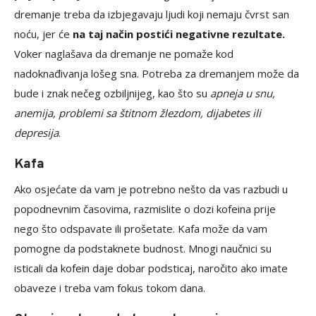
dremanje treba da izbjegavaju ljudi koji nemaju čvrst san
noću, jer će
na taj način postići negativne rezultate.
Voker naglašava da dremanje ne pomaže kod
nadoknađivanja lošeg sna. Potreba za dremanjem može da
bude i znak nečeg ozbiljnijeg, kao što su
apneja u snu,
anemija, problemi sa štitnom žlezdom, dijabetes ili
depresija
.
Kafa
Ako osjećate da vam je potrebno nešto da vas razbudi u
popodnevnim časovima, razmislite o dozi kofeina prije
nego što odspavate ili prošetate. Kafa može da vam
pomogne da podstaknete budnost. Mnogi naučnici su
isticali da kofein daje dobar podsticaj, naročito ako imate
obaveze i treba vam fokus tokom dana.