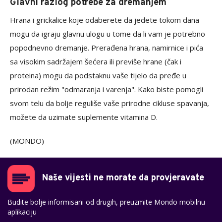
Glavni razlog potrebe za dremanjem
Hrana i grickalice koje odaberete da jedete tokom dana
mogu da igraju glavnu ulogu u tome da li vam je potrebno
popodnevno dremanje. Prerađena hrana, namirnice i pića
sa visokim sadržajem šećera ili previše hrane (čak i
proteina) mogu da podstaknu vaše tijelo da pređe u
prirodan režim "odmaranja i varenja". Kako biste pomogli
svom telu da bolje reguliše vaše prirodne cikluse spavanja,
možete da uzimate suplemente vitamina D.
(MONDO)
Naše vijesti ne morate da provjeravate
Budite bolje informisani od drugih, preuzmite Mondo mobilnu
aplikaciju