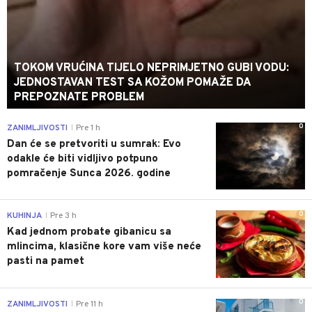
TOKOM VRUĆINA TIJELO NEPRIMJETNO GUBI VODU:
JEDNOSTAVAN TEST SA KOŽOM POMAŽE DA
PREPOZNATE PROBLEM
0
ZANIMLJIVOSTI
Pre 1 h
|
Dan će se pretvoriti u sumrak: Evo
odakle će biti vidljivo potpuno
pomračenje Sunca 2026. godine
0
KUHINJA
Pre 3 h
|
Kad jednom probate gibanicu sa
mlincima, klasične kore vam više neće
pasti na pamet
0
ZANIMLJIVOSTI
Pre 11 h
|