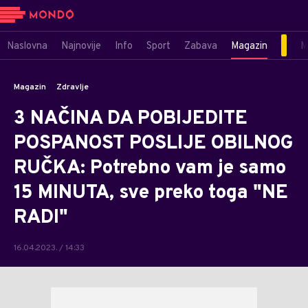
Naslovna
Najnovije
Info
Sport
Zabava
Magazin
M
Magazin
Zdravlje
3 NAČINA DA POBIJEDITE
POSPANOST POSLIJE OBILNOG
RUČKA: Potrebno vam je samo
15 MINUTA, sve preko toga "NE
RADI"
16.04.2023. / 14:33