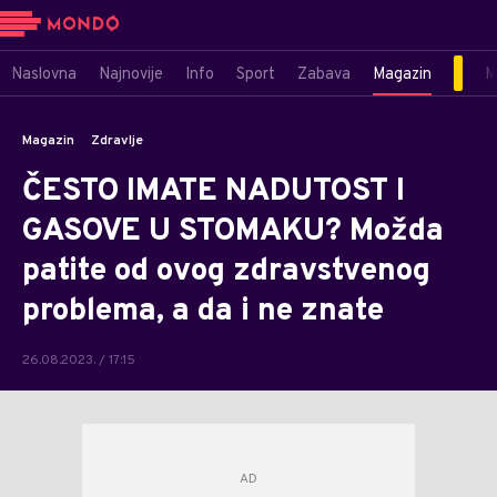
Naslovna
Najnovije
Info
Sport
Zabava
Magazin
M
Magazin
Zdravlje
ČESTO IMATE NADUTOST I
GASOVE U STOMAKU? Možda
patite od ovog zdravstvenog
problema, a da i ne znate
26.08.2023. / 17:15