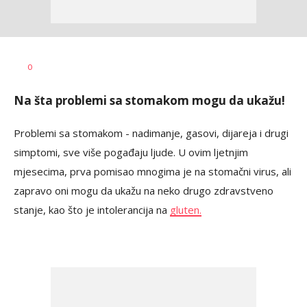
AUTOR
dragana
0
Na šta problemi sa stomakom mogu da ukažu!
Problemi sa stomakom - nadimanje, gasovi, dijareja i drugi
simptomi, sve više pogađaju ljude. U ovim ljetnjim
mjesecima, prva pomisao mnogima je na stomačni virus, ali
zapravo oni mogu da ukažu na neko drugo zdravstveno
stanje, kao što je intolerancija na
gluten.