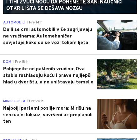
I TIHI ZVUCI MOGU DA POREMETE SAN: NAUČNICI
OTKRILI ŠTA SE DEŠAVA MOZGU
0
AUTOMOBILI
Pre 14 h
|
Da li se crni automobili više zagrijavaju
na vrućinama: Automehaničar
savjetuje kako da se vozi tokom ljeta
0
DOM
Pre 18 h
|
Pobjegnite od paklenih vrućina: Ova
stabla rashlađuju kuću i prave najljepši
hlad u dvorištu, a ne uništavaju temelje
0
MIRISI LJETA
Pre 20 h
|
Najbolji parfemi poslije mora: Mirišu na
senzualni luksuz, savršeni uz preplanuli
ten
0