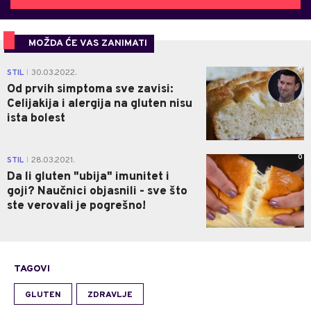
MOŽDA ĆE VAS ZANIMATI
0
STIL
30.03.2022.
|
Od prvih simptoma sve zavisi:
Celijakija i alergija na gluten nisu
ista bolest
0
STIL
28.03.2021.
|
Da li gluten "ubija" imunitet i
goji? Naučnici objasnili - sve što
ste verovali je pogrešno!
TAGOVI
GLUTEN
ZDRAVLJE