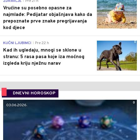
ZDRAVLJE
Pre 21 h
|
Vrućine su posebno opasne za
najmlađe: Pedijatar objašnjava kako da
prepoznate prve znake pregrijavanja
kod djece
0
KUĆNI LJUBIMCI
Pre 22 h
|
Kad ih ugledaju, mnogi se sklone u
stranu: 5 rasa pasa koje iza moćnog
izgleda kriju nježnu narav
DNEVNI HOROSKOP
0
03.06.2026.