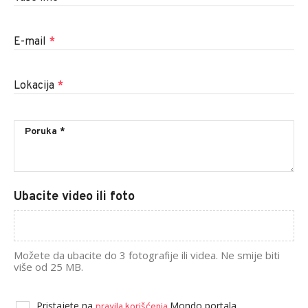
E-mail
*
Lokacija
*
Ubacite video ili foto
Možete da ubacite do 3 fotografije ili videa. Ne smije biti
više od 25 MB.
Pristajete na
Mondo portala.
pravila korišćenja