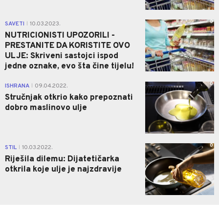
0
SAVETI
10.03.2023.
|
NUTRICIONISTI UPOZORILI -
PRESTANITE DA KORISTITE OVO
ULJE: Skriveni sastojci ispod
jedne oznake, evo šta čine tijelu!
0
ISHRANA
09.04.2022.
|
Stručnjak otkrio kako prepoznati
dobro maslinovo ulje
0
STIL
10.03.2022.
|
Riješila dilemu: Dijatetičarka
otkrila koje ulje je najzdravije