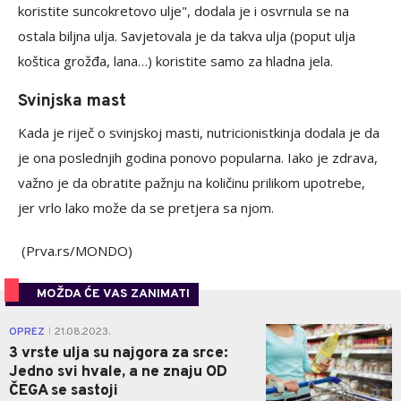
koristite suncokretovo ulje", dodala je i osvrnula se na
ostala biljna ulja. Savjetovala je da takva ulja (poput ulja
koštica grožđa, lana…) koristite samo za hladna jela.
Svinjska mast
Kada je riječ o svinjskoj masti, nutricionistkinja dodala je da
je ona poslednjih godina ponovo popularna. Iako je zdrava,
važno je da obratite pažnju na količinu prilikom upotrebe,
jer vrlo lako može da se pretjera sa njom.
(Prva.rs/MONDO)
MOŽDA ĆE VAS ZANIMATI
0
OPREZ
21.08.2023.
|
3 vrste ulja su najgora za srce:
Jedno svi hvale, a ne znaju OD
ČEGA se sastoji