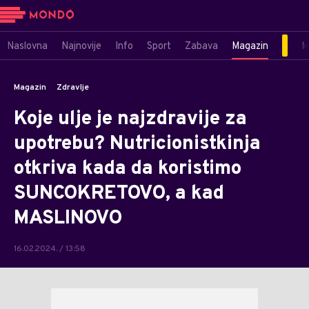
Naslovna
Najnovije
Info
Sport
Zabava
Magazin
M
Magazin
Zdravlje
Koje ulje je najzdravije za
upotrebu? Nutricionistkinja
otkriva kada da koristimo
SUNCOKRETOVO, a kad
MASLINOVO
16.02.2024. / 13:58