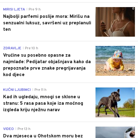
0
MIRISI LJETA
Pre 9 h
|
Najbolji parfemi poslije mora: Mirišu na
senzualni luksuz, savršeni uz preplanuli
ten
0
ZDRAVLJE
Pre 10 h
|
Vrućine su posebno opasne za
najmlađe: Pedijatar objašnjava kako da
prepoznate prve znake pregrijavanja
kod djece
0
KUĆNI LJUBIMCI
Pre 11 h
|
Kad ih ugledaju, mnogi se sklone u
stranu: 5 rasa pasa koje iza moćnog
izgleda kriju nježnu narav
0
VIDEO
Pre 13 h
|
Dva mjeseca u Ohotskom moru bez