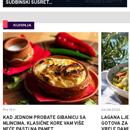
SUDBINSKI SUSRET...
KUHINJA
0
Pre 19 h
06.08.2026.
KAD JEDNOM PROBATE GIBANICU SA
LAGANA LJE
MLINCIMA, KLASIČNE KORE VAM VIŠE
GOTOVA ZA 2
NEĆE PASTI NA PAMET
VRELE DANE