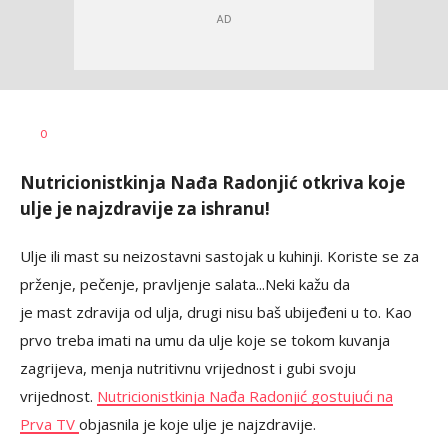
Teodora
AUTOR
0
Boškovski
Nutricionistkinja Nađa Radonjić otkriva koje
ulje je najzdravije za ishranu!
Ulje ili mast su neizostavni sastojak u kuhinji. Koriste se za
prženje, pečenje, pravljenje salata...Neki kažu da
je mast zdravija od ulja, drugi nisu baš ubijeđeni u to. Kao
prvo treba imati na umu da ulje koje se tokom kuvanja
zagrijeva, menja nutritivnu vrijednost i gubi svoju
vrijednost.
Nutricionistkinja Nađa Radonjić gostujući na
Prva TV
objasnila je koje ulje je najzdravije.