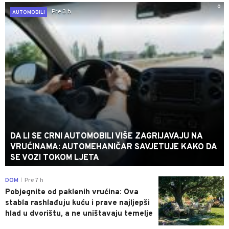
0
Pre 3 h
AUTOMOBILI
DA LI SE CRNI AUTOMOBILI VIŠE ZAGRIJAVAJU NA
VRUĆINAMA: AUTOMEHANIČAR SAVJETUJE KAKO DA
SE VOZI TOKOM LJETA
0
DOM
Pre 7 h
|
Pobjegnite od paklenih vrućina: Ova
stabla rashlađuju kuću i prave najljepši
hlad u dvorištu, a ne uništavaju temelje