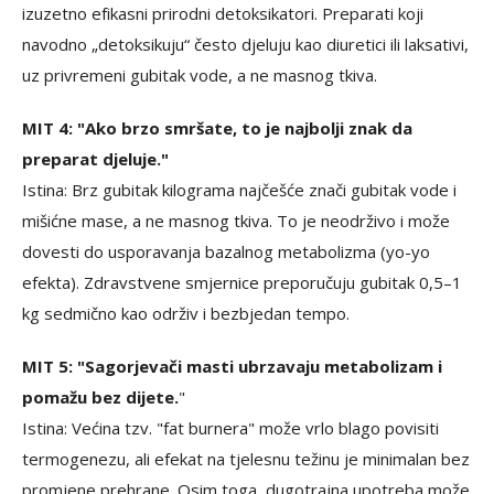
izuzetno efikasni prirodni detoksikatori. Preparati koji
navodno „detoksikuju“ često djeluju kao diuretici ili laksativi,
uz privremeni gubitak vode, a ne masnog tkiva.
MIT 4: "Ako brzo smršate, to je najbolji znak da
preparat djeluje."
Istina: Brz gubitak kilograma najčešće znači gubitak vode i
mišićne mase, a ne masnog tkiva. To je neodrživo i može
dovesti do usporavanja bazalnog metabolizma (yo-yo
efekta). Zdravstvene smjernice preporučuju gubitak 0,5–1
kg sedmično kao održiv i bezbjedan tempo.
MIT 5: "Sagorjevači masti ubrzavaju metabolizam i
pomažu bez dijete.
"
Istina: Većina tzv. "fat burnera" može vrlo blago povisiti
termogenezu, ali efekat na tjelesnu težinu je minimalan bez
promjene prehrane. Osim toga, dugotrajna upotreba može