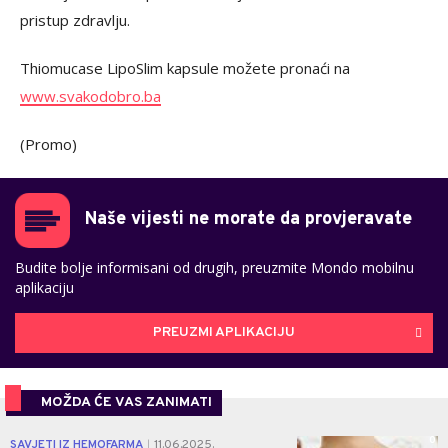
pristup zdravlju.
Thiomucase LipoSlim kapsule možete pronaći na
www.svakodobro.ba
(Promo)
Naše vijesti ne morate da provjeravate
Budite bolje informisani od drugih, preuzmite Mondo mobilnu
aplikaciju
PREUZMI APLIKACIJU
MOŽDA ĆE VAS ZANIMATI
0
SAVJETI IZ HEMOFARMA
11.06.2025.
|