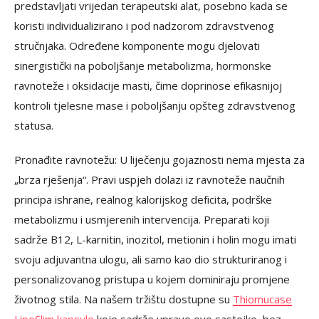
predstavljati vrijedan terapeutski alat, posebno kada se
koristi individualizirano i pod nadzorom zdravstvenog
stručnjaka. Određene komponente mogu djelovati
sinergistički na poboljšanje metabolizma, hormonske
ravnoteže i oksidacije masti, čime doprinose efikasnijoj
kontroli tjelesne mase i poboljšanju opšteg zdravstvenog
statusa.
Pronađite ravnotežu: U liječenju gojaznosti nema mjesta za
„brza rješenja“. Pravi uspjeh dolazi iz ravnoteže naučnih
principa ishrane, realnog kalorijskog deficita, podrške
metabolizmu i usmjerenih intervencija. Preparati koji
sadrže B12, L-karnitin, inozitol, metionin i holin mogu imati
svoju adjuvantna ulogu, ali samo kao dio strukturiranog i
personalizovanog pristupa u kojem dominiraju promjene
životnog stila. Na našem tržištu dostupne su
Thiomucase
LipoSlim kapsule
koje sadrže upravo ove sastojke, bez