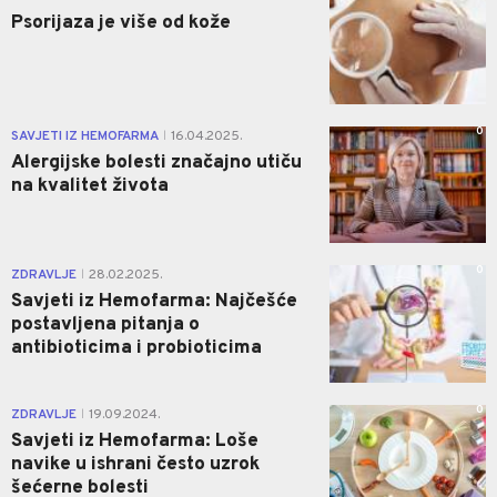
Psorijaza je više od kože
0
SAVJETI IZ HEMOFARMA
16.04.2025.
|
Alergijske bolesti značajno utiču
na kvalitet života
0
ZDRAVLJE
28.02.2025.
|
Savjeti iz Hemofarma: Najčešće
postavljena pitanja o
antibioticima i probioticima
0
ZDRAVLJE
19.09.2024.
|
Savjeti iz Hemofarma: Loše
navike u ishrani često uzrok
šećerne bolesti