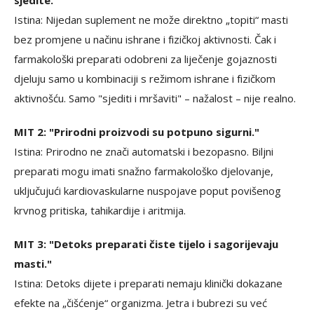
Istina: Nijedan suplement ne može direktno „topiti“ masti
bez promjene u načinu ishrane i fizičkoj aktivnosti. Čak i
farmakološki preparati odobreni za liječenje gojaznosti
djeluju samo u kombinaciji s režimom ishrane i fizičkom
aktivnošću. Samo "sjediti i mršaviti" – nažalost – nije realno.
MIT 2: "Prirodni proizvodi su potpuno sigurni."
Istina: Prirodno ne znači automatski i bezopasno. Biljni
preparati mogu imati snažno farmakološko djelovanje,
uključujući kardiovaskularne nuspojave poput povišenog
krvnog pritiska, tahikardije i aritmija.
MIT 3: "Detoks preparati čiste tijelo i sagorijevaju
masti."
Istina: Detoks dijete i preparati nemaju klinički dokazane
efekte na „čišćenje“ organizma. Jetra i bubrezi su već