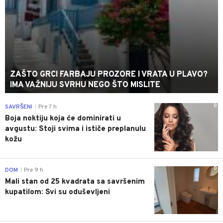
ZAŠTO GRCI FARBAJU PROZORE I VRATA U PLAVO?
IMA VAŽNIJU SVRHU NEGO ŠTO MISLITE
0
SAVRŠENI
Pre 7 h
|
Boja noktiju koja će dominirati u
avgustu: Stoji svima i ističe preplanulu
kožu
0
DOM
Pre 9 h
|
Mali stan od 25 kvadrata sa savršenim
kupatilom: Svi su oduševljeni