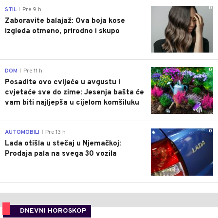
0
STIL
Pre 9 h
|
Zaboravite balajaž: Ova boja kose
izgleda otmeno, prirodno i skupo
0
DOM
Pre 11 h
|
Posadite ovo cvijeće u avgustu i
cvjetaće sve do zime: Jesenja bašta će
vam biti najljepša u cijelom komšiluku
0
AUTOMOBILI
Pre 13 h
|
Lada otišla u stečaj u Njemačkoj:
Prodaja pala na svega 30 vozila
DNEVNI HOROSKOP