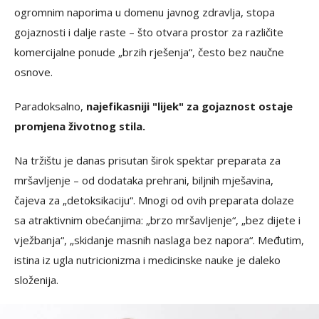
ogromnim naporima u domenu javnog zdravlja, stopa
gojaznosti i dalje raste – što otvara prostor za različite
komercijalne ponude „brzih rješenja“, često bez naučne
osnove.
Paradoksalno,
najefikasniji "lijek" za gojaznost ostaje
promjena životnog stila.
Na tržištu je danas prisutan širok spektar preparata za
mršavljenje – od dodataka prehrani, biljnih mješavina,
čajeva za „detoksikaciju“. Mnogi od ovih preparata dolaze
sa atraktivnim obećanjima: „brzo mršavljenje“, „bez dijete i
vježbanja“, „skidanje masnih naslaga bez napora“. Međutim,
istina iz ugla nutricionizma i medicinske nauke je daleko
složenija.