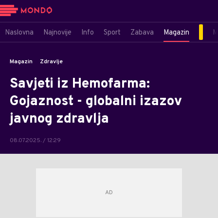
Naslovna
Najnovije
Info
Sport
Zabava
Magazin
M
Magazin
Zdravlje
Savjeti iz Hemofarma:
Gojaznost - globalni izazov
javnog zdravlja
08.07.2025. / 12:29