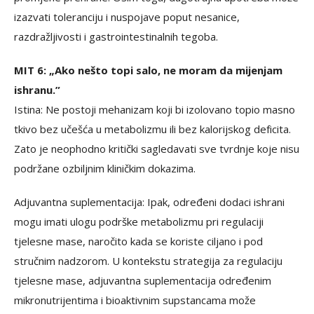
izazvati toleranciju i nuspojave poput nesanice,
razdražljivosti i gastrointestinalnih tegoba.
MIT 6: „Ako nešto topi salo, ne moram da mijenjam
ishranu.”
Istina: Ne postoji mehanizam koji bi izolovano topio masno
tkivo bez učešća u metabolizmu ili bez kalorijskog deficita.
Zato je neophodno kritički sagledavati sve tvrdnje koje nisu
podržane ozbiljnim kliničkim dokazima.
Adjuvantna suplementacija: Ipak, određeni dodaci ishrani
mogu imati ulogu podrške metabolizmu pri regulaciji
tjelesne mase, naročito kada se koriste ciljano i pod
stručnim nadzorom. U kontekstu strategija za regulaciju
tjelesne mase, adjuvantna suplementacija određenim
mikronutrijentima i bioaktivnim supstancama može