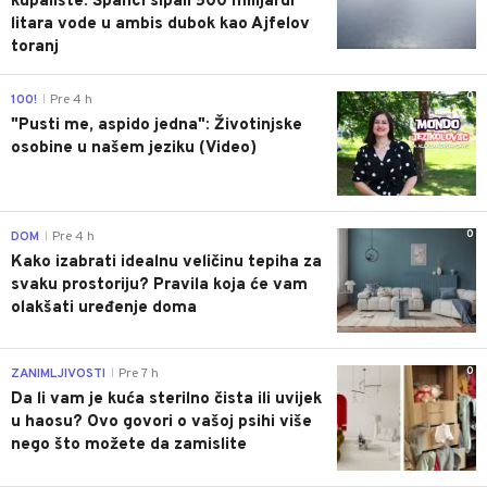
kupalište: Španci sipali 500 milijardi
litara vode u ambis dubok kao Ajfelov
toranj
0
100!
Pre 4 h
|
"Pusti me, aspido jedna": Životinjske
osobine u našem jeziku (Video)
0
DOM
Pre 4 h
|
Kako izabrati idealnu veličinu tepiha za
svaku prostoriju? Pravila koja će vam
olakšati uređenje doma
0
ZANIMLJIVOSTI
Pre 7 h
|
Da li vam je kuća sterilno čista ili uvijek
u haosu? Ovo govori o vašoj psihi više
nego što možete da zamislite