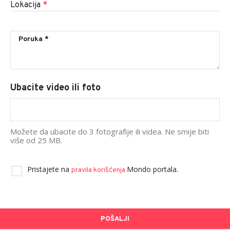
Lokacija
*
Ubacite video ili foto
Možete da ubacite do 3 fotografije ili videa. Ne smije biti
više od 25 MB.
Pristajete na
Mondo portala.
pravila korišćenja
POŠALJI