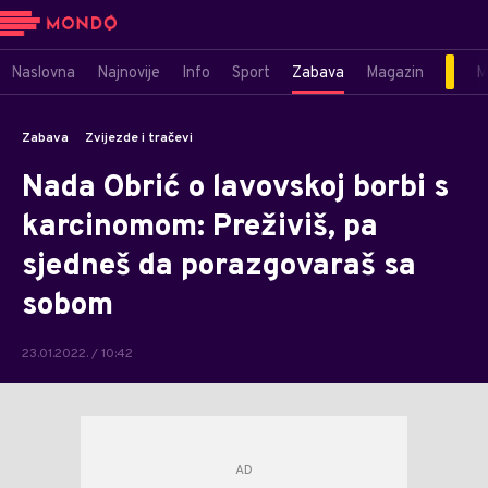
Naslovna
Najnovije
Info
Sport
Zabava
Magazin
M
Zabava
Zvijezde i tračevi
Nada Obrić o lavovskoj borbi s
karcinomom: Preživiš, pa
sjedneš da porazgovaraš sa
sobom
23.01.2022. / 10:42