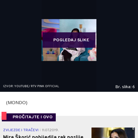
POGLEDAJ SLIKE
IZVOR: YOUTUBE/ RTV PINK OFFICIAL
Br. slika: 6
(MONDO)
PROČITAJTE I OVO
0
ZVIJEZDE I TRAČEVI
11.07.2019.
|
Mira Škorić pobijedila rak poslije