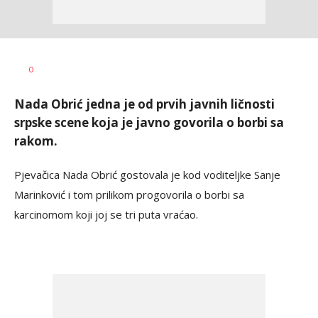
Vesna
AUTOR
0
Kerkez
Nada Obrić jedna je od prvih javnih ličnosti
srpske scene koja je javno govorila o borbi sa
rakom.
Pjevačica Nada Obrić gostovala je kod voditeljke Sanje
Marinković i tom prilikom progovorila o borbi sa
karcinomom koji joj se tri puta vraćao.