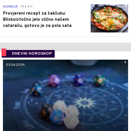
0
KUHINJA
Pre 9 h
|
Provjereni recept za šakšuku:
Bliskoistočno jelo slično našem
satarašu, gotovo je za pola sata
DNEVNI HOROSKOP
0
03.06.2026.