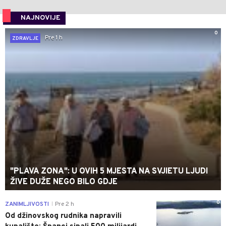
NAJNOVIJE
0
Pre 1 h
ZDRAVLJE
"PLAVA ZONA": U OVIH 5 MJESTA NA SVJIETU LJUDI
ŽIVE DUŽE NEGO BILO GDJE
0
ZANIMLJIVOSTI
Pre 2 h
|
Od džinovskog rudnika napravili