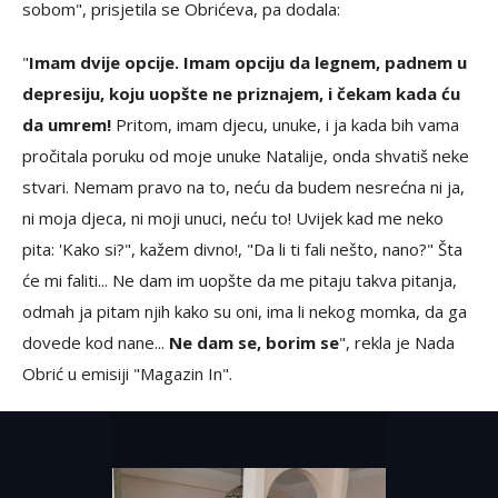
sobom", prisjetila se Obrićeva, pa dodala:
"
Imam dvije opcije. Imam opciju da legnem, padnem u
depresiju, koju uopšte ne priznajem, i čekam kada ću
da umrem!
Pritom, imam djecu, unuke, i ja kada bih vama
pročitala poruku od moje unuke Natalije, onda shvatiš neke
stvari. Nemam pravo na to, neću da budem nesrećna ni ja,
ni moja djeca, ni moji unuci, neću to! Uvijek kad me neko
pita: 'Kako si?", kažem divno!, "Da li ti fali nešto, nano?" Šta
će mi faliti... Ne dam im uopšte da me pitaju takva pitanja,
odmah ja pitam njih kako su oni, ima li nekog momka, da ga
dovede kod nane...
Ne dam se, borim se
", rekla je Nada
Obrić u emisiji "Magazin In".