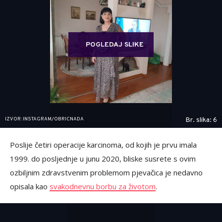
POGLEDAJ SLIKE
IZVOR: INSTAGRAM/OBRICNADA
Br. slika: 6
Poslije četiri operacije karcinoma, od kojih je prvu imala
1999. do posljednje u junu 2020, bliske susrete s ovim
ozbiljnim zdravstvenim problemom pjevačica je nedavno
opisala kao
svakodnevnu borbu za životom
.