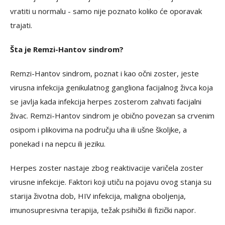
vratiti u normalu - samo nije poznato koliko će oporavak
trajati.
Šta je Remzi-Hantov sindrom?
Remzi-Hantov sindrom, poznat i kao očni zoster, jeste
virusna infekcija genikulatnog gangliona facijalnog živca koja
se javlja kada infekcija herpes zosterom zahvati facijalni
živac. Remzi-Hantov sindrom je obično povezan sa crvenim
osipom i plikovima na području uha ili ušne školjke, a
ponekad i na nepcu ili jeziku.
Herpes zoster nastaje zbog reaktivacije varičela zoster
virusne infekcije. Faktori koji utiču na pojavu ovog stanja su
starija životna dob, HIV infekcija, maligna oboljenja,
imunosupresivna terapija, težak psihički ili fizički napor.