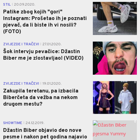
0
STIL
20.09.2020.
|
Patike zbog kojih "gori"
Instagram: Prošetao ih je poznati
pjevač, da li biste ih vi nosili?
(FOTO)
0
ZVIJEZDE I TRAČEVI
27.01.2020.
|
Šok intervju pevačice: Džastin
Biber me je zlostavljao! (VIDEO)
0
ZVIJEZDE I TRAČEVI
19.01.2020.
|
Zakupila teretanu, pa izbacila
Biberčeta da vežba na nekom
drugom mestu?
0
SHOWTIME
24.12.2019.
|
Džastin Biber objavio deo nove
pesme i nakon pet godina najavio