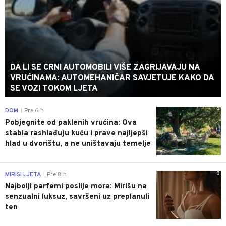
DA LI SE CRNI AUTOMOBILI VIŠE ZAGRIJAVAJU NA
VRUĆINAMA: AUTOMEHANIČAR SAVJETUJE KAKO DA
SE VOZI TOKOM LJETA
0
DOM
Pre 6 h
|
Pobjegnite od paklenih vrućina: Ova
stabla rashlađuju kuću i prave najljepši
hlad u dvorištu, a ne uništavaju temelje
0
MIRISI LJETA
Pre 8 h
|
Najbolji parfemi poslije mora: Mirišu na
senzualni luksuz, savršeni uz preplanuli
ten