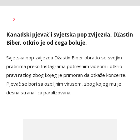
Dragana
AUTOR
0
Božić
Kanadski pjevač i svjetska pop zvijezda, Džastin
Biber, otkrio je od čega boluje.
Svjetska pop zvijezda Džastin Biber obratio se svojim
praticima preko Instagrama potresnim videom i otkrio
pravi razlog zbog kojeg je primoran da otkaže koncerte.
Pjevač se bori sa ozbiljnim virusom, zbog kojeg mu je
desna strana lica paralizovana.