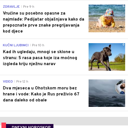
0
ZDRAVLJE
Pre 9 h
|
Vrućine su posebno opasne za
najmlađe: Pedijatar objašnjava kako da
prepoznate prve znake pregrijavanja
kod djece
0
KUĆNI LJUBIMCI
Pre 10 h
|
Kad ih ugledaju, mnogi se sklone u
stranu: 5 rasa pasa koje iza moćnog
izgleda kriju nježnu narav
0
VIDEO
Pre 12 h
|
Dva mjeseca u Ohotskom moru bez
hrane i vode: Kako je Rus preživio 67
dana daleko od obale
DNEVNI HOROSKOP