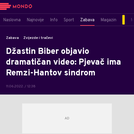
Naslovna
Najnovije
Info
Sport
Zabava
Magazin
M
Zabava
Zvijezde i tračevi
Džastin Biber objavio
dramatičan video: Pjevač ima
Remzi-Hantov sindrom
11.06.2022. / 12:38