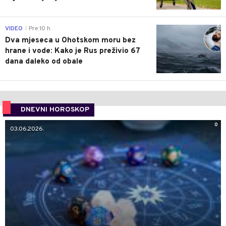
0
VIDEO
Pre 10 h
|
Dva mjeseca u Ohotskom moru bez
hrane i vode: Kako je Rus preživio 67
dana daleko od obale
DNEVNI HOROSKOP
0
03.06.2026.