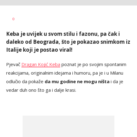
Vesna
AUTOR
0
Kerkez
Keba je uvijek u svom stilu i fazonu, pa čak i
daleko od Beograda, što je pokazao snimkom iz
Italije koji je postao viral!
Pjevač
Dragan Kojić Keba
poznat je po svojim spontanim
reakcijama, originalnim idejama i humoru, pa je i u Milanu
odlučio da pokaže
da mu godine ne mogu ništa
i da je
vedar duh ono što ga i dalje krasi.