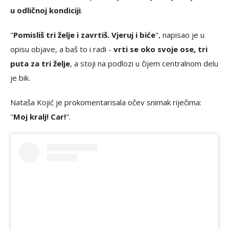
u odličnoj kondiciji
.
"
Pomisliš tri želje i zavrtiš. Vjeruj i biće
", napisao je u
opisu objave, a baš to i radi -
vrti se oko svoje ose, tri
puta za tri želje
, a stoji na podlozi u čijem centralnom delu
je bik.
Nataša Kojić je prokomentarisala očev snimak riječima:
"
Moj kralj! Car!
".