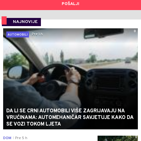
POŠALJI
NAJNOVIJE
0
Pre 1 h
AUTOMOBILI
DA LI SE CRNI AUTOMOBILI VIŠE ZAGRIJAVAJU NA
VRUĆINAMA: AUTOMEHANIČAR SAVJETUJE KAKO DA
SE VOZI TOKOM LJETA
0
DOM
Pre 5 h
|