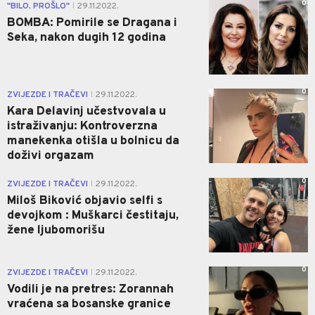
0
"BILO, PROŠLO"
29.11.2022.
|
BOMBA: Pomirile se Dragana i
Seka, nakon dugih 12 godina
0
ZVIJEZDE I TRAČEVI
29.11.2022.
|
Kara Delavinj učestvovala u
istraživanju: Kontroverzna
manekenka otišla u bolnicu da
doživi orgazam
0
ZVIJEZDE I TRAČEVI
29.11.2022.
|
Miloš Biković objavio selfi s
devojkom : Muškarci čestitaju,
žene ljubomorišu
0
ZVIJEZDE I TRAČEVI
29.11.2022.
|
Vodili je na pretres: Zorannah
vraćena sa bosanske granice