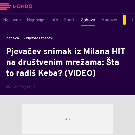
Naslovna
Najnovije
Info
Sport
Zabava
Magazin
M
Zabava
Zvijezde i tračevi
Pjevačev snimak iz Milana HIT
na društvenim mrežama: Šta
to radiš Keba? (VIDEO)
29.11.2022. / 20:13