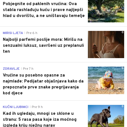
Pobjegnite od paklenih vrućina: Ova
stabla rashlađuju kuću i prave najljepši
hlad u dvorištu, a ne uništavaju temelje
0
MIRISI LJETA
Pre 6 h
|
Najbolji parfemi poslije mora: Mirišu na
senzualni luksuz, savršeni uz preplanuli
ten
0
ZDRAVLJE
Pre 7 h
|
Vrućine su posebno opasne za
najmlađe: Pedijatar objašnjava kako da
prepoznate prve znake pregrijavanja
kod djece
0
KUĆNI LJUBIMCI
Pre 9 h
|
Kad ih ugledaju, mnogi se sklone u
stranu: 5 rasa pasa koje iza moćnog
izgleda kriju nježnu narav