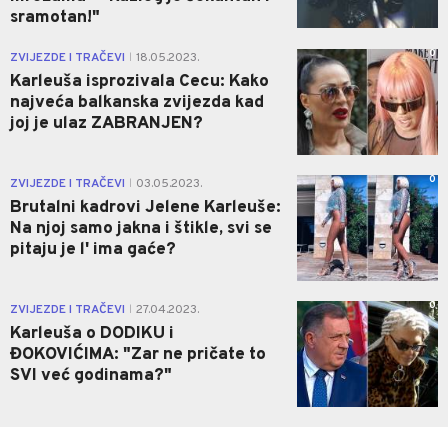
sramotan!"
0
ZVIJEZDE I TRAČEVI
18.05.2023.
|
Karleuša isprozivala Cecu: Kako
najveća balkanska zvijezda kad
joj je ulaz ZABRANJEN?
0
ZVIJEZDE I TRAČEVI
03.05.2023.
|
Brutalni kadrovi Jelene Karleuše:
Na njoj samo jakna i štikle, svi se
pitaju je l' ima gaće?
0
ZVIJEZDE I TRAČEVI
27.04.2023.
|
Karleuša o DODIKU i
ĐOKOVIĆIMA: "Zar ne pričate to
SVI već godinama?"