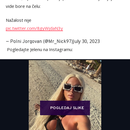
vide bore na čelu:
Nažalost nije
pic.twitter.com/8gyWjdaN3y
July 30, 2023
— Polni Jorgovan (@Mr_Nick97)
Pogledajte Jelenu na Instagramu:
POGLEDAJ SLIKE