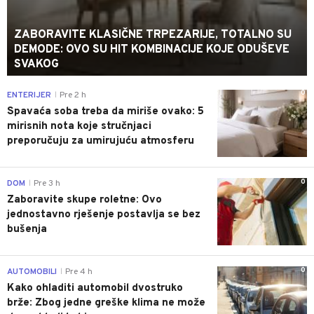
ZABORAVITE KLASIČNE TRPEZARIJE, TOTALNO SU
DEMODE: OVO SU HIT KOMBINACIJE KOJE ODUŠEVE
SVAKOG
0
ENTERIJER
Pre 2 h
|
Spavaća soba treba da miriše ovako: 5
mirisnih nota koje stručnjaci
preporučuju za umirujuću atmosferu
0
DOM
Pre 3 h
|
Zaboravite skupe roletne: Ovo
jednostavno rješenje postavlja se bez
bušenja
0
AUTOMOBILI
Pre 4 h
|
Kako ohladiti automobil dvostruko
brže: Zbog jedne greške klima ne može