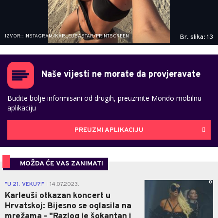
IZVOR: : INSTAGRAM/KARLEUSASTAR/PRINTSCREEN
Br. slika: 13
Naše vijesti ne morate da provjeravate
Budite bolje informisani od drugih, preuzmite Mondo mobilnu
aplikaciju
PREUZMI APLIKACIJU
MOŽDA ĆE VAS ZANIMATI
0
"U 21. VEKU?!"
14.07.2023.
|
Karleuši otkazan koncert u
Hrvatskoj: Bijesno se oglasila na
mrežama - "Razlog je šokantan i