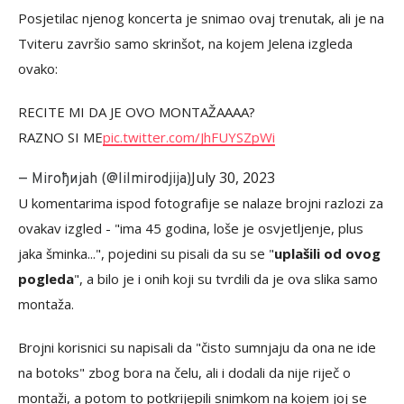
Posjetilac njenog koncerta je snimao ovaj trenutak, ali je na
Tviteru završio samo skrinšot, na kojem Jelena izgleda
ovako:
RECITE MI DA JE OVO MONTAŽAAAA?
RAZNO SI ME
pic.twitter.com/JhFUYSZpWi
July 30, 2023
— Мiroђијah (@lilmirodjija)
U komentarima ispod fotografije se nalaze brojni razlozi za
ovakav izgled - "ima 45 godina, loše je osvjetljenje, plus
jaka šminka...", pojedini su pisali da su se "
uplašili od ovog
pogleda
", a bilo je i onih koji su tvrdili da je ova slika samo
montaža.
Brojni korisnici su napisali da "čisto sumnjaju da ona ne ide
na botoks" zbog bora na čelu, ali i dodali da nije riječ o
montaži, a potom to potkrijepili snimkom na kojem joj se