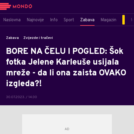
Naslovna
Najnovije
Info
Sport
Zabava
Magazin
M
Zabava
Zvijezde i tračevi
BORE NA ČELU I POGLED: Šok
fotka Jelene Karleuše usijala
mreže - da li ona zaista OVAKO
izgleda?!
30.07.2023. / 14:30