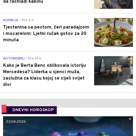
da rashladi kabinu
0
KUHINJA
Pre 5 h
|
Tjestenina sa pestom, čeri paradajzom
i mocarelom: Ljetni ručak gotov za 20
minuta
0
AUTOMOBILI
Pre 14 h
|
Kako je Berta Benc oblikovala istoriju
Mercedesa? Liderka u sjenci muža,
zaslužna za klasu kojoj se cijeli svijet
divi
DNEVNI HOROSKOP
0
03.06.2026.