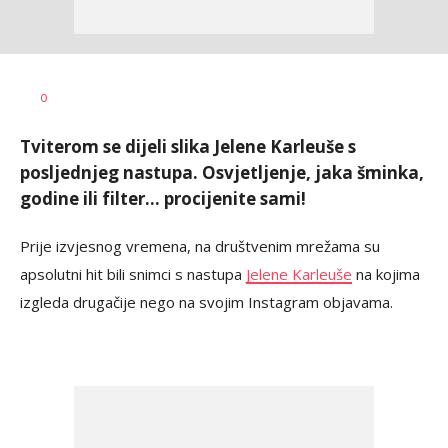
Dragana
AUTOR
0
Božić
Tviterom se dijeli slika Jelene Karleuše s
posljednjeg nastupa. Osvjetljenje, jaka šminka,
godine ili filter... procijenite sami!
Prije izvjesnog vremena, na društvenim mrežama su
apsolutni hit bili snimci s nastupa
Jelene Karleuše
na kojima
izgleda drugačije nego na svojim Instagram objavama.