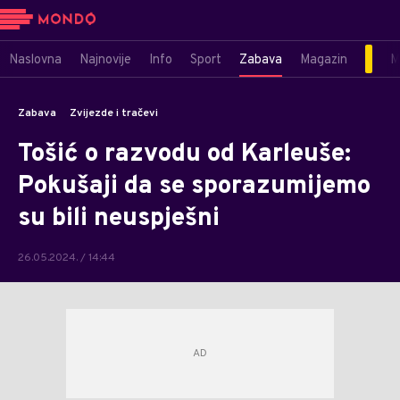
Naslovna
Najnovije
Info
Sport
Zabava
Magazin
M
Zabava
Zvijezde i tračevi
Tošić o razvodu od Karleuše:
Pokušaji da se sporazumijemo
su bili neuspješni
26.05.2024. / 14:44