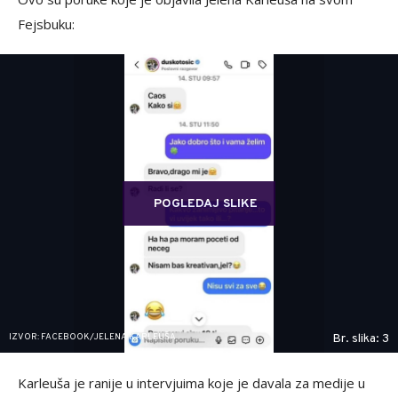
Fejsbuku:
POGLEDAJ SLIKE
IZVOR: FACEBOOK/JELENA KARLEUŠA
Br. slika: 3
Karleuša je ranije u intervjuima koje je davala za medije u