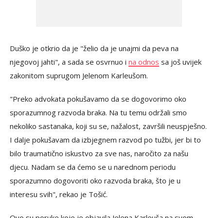
Duško je otkrio da je "želio da je unajmi da peva na
njegovoj jahti", a sada se osvrnuo i
na odnos
sa još uvijek
zakonitom suprugom Jelenom Karleušom.
"Preko advokata pokušavamo da se dogovorimo oko
sporazumnog razvoda braka. Na tu temu održali smo
nekoliko sastanaka, koji su se, nažalost, završili neuspješno.
I dalje pokušavam da izbjegnem razvod po tužbi, jer bi to
bilo traumatično iskustvo za sve nas, naročito za našu
djecu. Nadam se da ćemo se u narednom periodu
sporazumno dogovoriti oko razvoda braka, što je u
interesu svih", rekao je Tošić.
Ovo su poruke koje je objavila Jelena Karleuša na svom