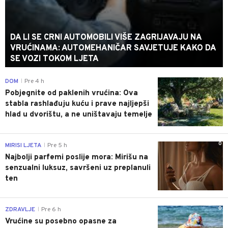
DA LI SE CRNI AUTOMOBILI VIŠE ZAGRIJAVAJU NA
VRUĆINAMA: AUTOMEHANIČAR SAVJETUJE KAKO DA
SE VOZI TOKOM LJETA
0
DOM
Pre 4 h
|
Pobjegnite od paklenih vrućina: Ova
stabla rashlađuju kuću i prave najljepši
hlad u dvorištu, a ne uništavaju temelje
0
MIRISI LJETA
Pre 5 h
|
Najbolji parfemi poslije mora: Mirišu na
senzualni luksuz, savršeni uz preplanuli
ten
0
ZDRAVLJE
Pre 6 h
|
Vrućine su posebno opasne za