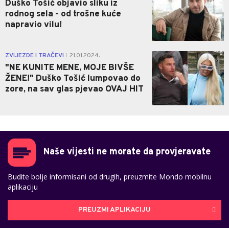
Duško Tošić objavio sliku iz
rodnog sela - od trošne kuće
napravio vilu!
0
ZVIJEZDE I TRAČEVI
21.01.2024.
|
"NE KUNITE MENE, MOJE BIVŠE
ŽENE!" Duško Tošić lumpovao do
zore, na sav glas pjevao OVAJ HIT
Naše vijesti ne morate da provjeravate
Budite bolje informisani od drugih, preuzmite Mondo mobilnu
aplikaciju
PREUZMI APLIKACIJU