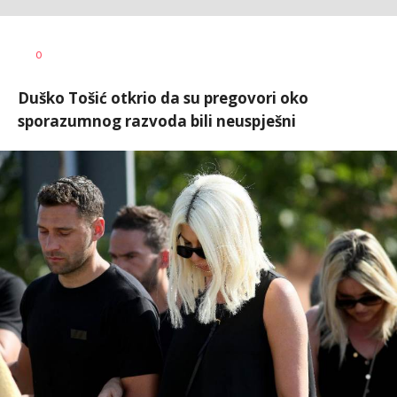
Vesna
AUTOR
0
Kerkez
Duško Tošić otkrio da su pregovori oko
sporazumnog razvoda bili neuspješni