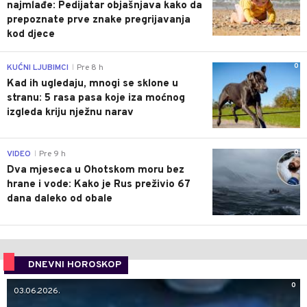
najmlađe: Pedijatar objašnjava kako da
prepoznate prve znake pregrijavanja
kod djece
0
KUĆNI LJUBIMCI
Pre 8 h
|
Kad ih ugledaju, mnogi se sklone u
stranu: 5 rasa pasa koje iza moćnog
izgleda kriju nježnu narav
0
VIDEO
Pre 9 h
|
Dva mjeseca u Ohotskom moru bez
hrane i vode: Kako je Rus preživio 67
dana daleko od obale
DNEVNI HOROSKOP
0
03.06.2026.