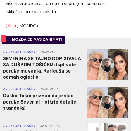
više navrata isticala da da sa suprugom komunicira
isključivo preko advokata.
(Kurir
, MONDO)
MOŽDA ĆE VAS ZANIMATI
0
ZVIJEZDE I TRAČEVI
25.05.2024.
|
SEVERINA SE TAJNO DOPISIVALA
SA DUŠKOM TOŠIĆEM: Isplivale
poruke muvanja, Karleuša se
odmah oglasila
0
ZVIJEZDE I TRAČEVI
25.05.2024.
|
Duško Tošić priznao da je slao
poruke Severini - otkrio detalje
skandala!
0
ZVIJEZDE I TRAČEVI
08.04.2024.
|