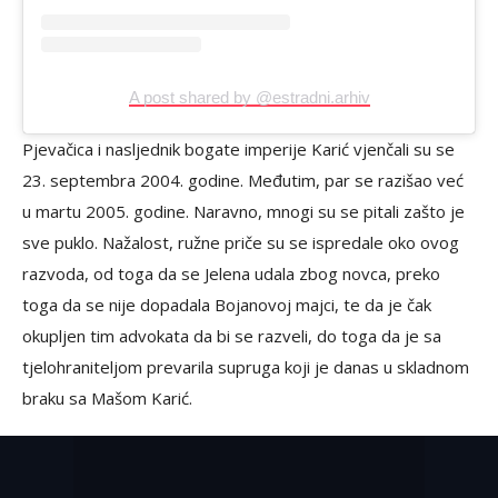
A post shared by @estradni.arhiv
Pjevačica i nasljednik bogate imperije Karić vjenčali su se
23. septembra 2004. godine. Međutim, par se razišao već
u martu 2005. godine. Naravno, mnogi su se pitali zašto je
sve puklo. Nažalost, ružne priče su se ispredale oko ovog
razvoda, od toga da se Jelena udala zbog novca, preko
toga da se nije dopadala Bojanovoj majci, te da je čak
okupljen tim advokata da bi se razveli, do toga da je sa
tjelohraniteljom prevarila supruga koji je danas u skladnom
braku sa Mašom Karić.