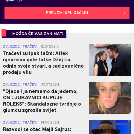
PREUZMI APLIKACIJU
MOŽDA ĆE VAS ZANIMATI
0
ZVIJEZDE I TRAČEVI
12.07.2024.
|
Tračevi su ipak tačni: Aflek
ignorisao gole fotke Džej Lo,
odnio svoje stvari, a sad zvanično
prodaju vilu
0
ZVIJEZDE I TRAČEVI
03.07.2024.
|
"Djeca i ja nemamo da jedemo,
ON LJUBAVNICI KUPUJE
ROLEKS": Skandalozne tvrdnje o
glumcu zgrozile svijet
0
ZVIJEZDE I TRAČEVI
14.06.2024.
|
Razvodi se otac Majli Sajrus: