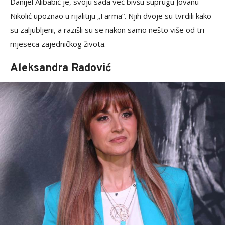
Danijel Alibabić je, svoju sada već bivšu suprugu Jovanu
Nikolić upoznao u rijalitiju „Farma“. Njih dvoje su tvrdili kako
su zaljubljeni, a razišli su se nakon samo nešto više od tri
mjeseca zajedničkog života.
Aleksandra Radović