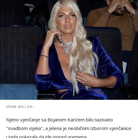
IZVOR: ATA / A.H.
Njeno vjenčanje sa Bojanom Karićem bilo nazivano
"svadbom vijeka", a Jelena je neobičnim izborom vjenčanice
i tada pokazala da ide ispred vremena.