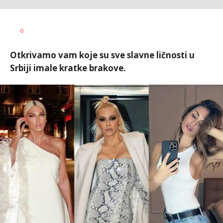
Vesna
AUTOR
0
Kerkez
Otkrivamo vam koje su sve slavne ličnosti u
Srbiji imale kratke brakove.