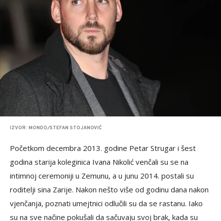
IZVOR: MONDO/STEFAN STOJANOVIĆ
Početkom decembra 2013. godine Petar Strugar i šest
godina starija koleginica Ivana Nikolić venčali su se na
intimnoj ceremoniji u Zemunu, a u junu 2014. postali su
roditelji sina Zarije. Nakon nešto više od godinu dana nakon
vjenčanja, poznati umejtnici odlučili su da se rastanu. Iako
su na sve načine pokušali da sačuvaju svoj brak, kada su