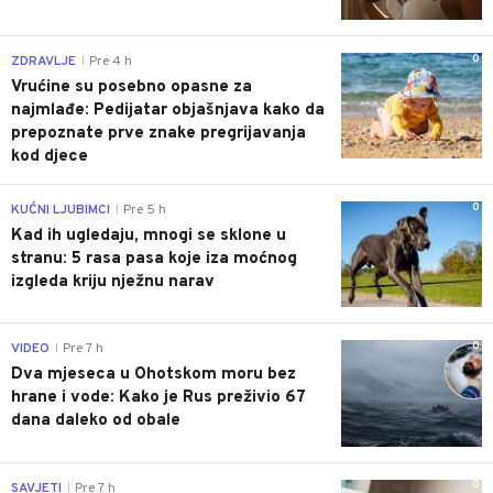
0
ZDRAVLJE
Pre 4 h
|
Vrućine su posebno opasne za
najmlađe: Pedijatar objašnjava kako da
prepoznate prve znake pregrijavanja
kod djece
0
KUĆNI LJUBIMCI
Pre 5 h
|
Kad ih ugledaju, mnogi se sklone u
stranu: 5 rasa pasa koje iza moćnog
izgleda kriju nježnu narav
0
VIDEO
Pre 7 h
|
Dva mjeseca u Ohotskom moru bez
hrane i vode: Kako je Rus preživio 67
dana daleko od obale
0
SAVJETI
Pre 7 h
|