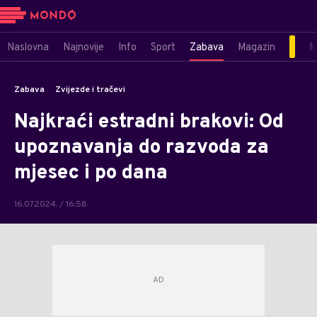
Naslovna
Najnovije
Info
Sport
Zabava
Magazin
M
Zabava
Zvijezde i tračevi
Najkraći estradni brakovi: Od
upoznavanja do razvoda za
mjesec i po dana
16.07.2024. / 16:58