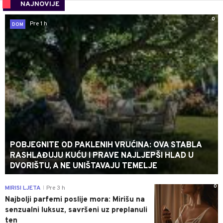
NAJNOVIJE
0
Pre 1 h
DOM
POBJEGNITE OD PAKLENIH VRUĆINA: OVA STABLA
RASHLAĐUJU KUĆU I PRAVE NAJLJEPŠI HLAD U
DVORIŠTU, A NE UNIŠTAVAJU TEMELJE
0
MIRISI LJETA
Pre 3 h
|
Najbolji parfemi poslije mora: Mirišu na
senzualni luksuz, savršeni uz preplanuli
ten