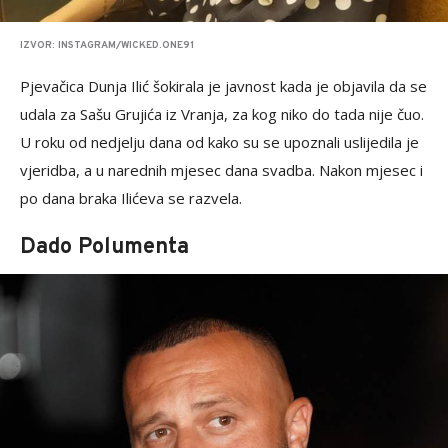
IZVOR: INSTAGRAM/WICKED.ONE91
Pjevačica Dunja Ilić šokirala je javnost kada je objavila da se
udala za Sašu Grujića iz Vranja, za kog niko do tada nije čuo.
U roku od nedjelju dana od kako su se upoznali uslijedila je
vjeridba, a u narednih mjesec dana svadba. Nakon mjesec i
po dana braka Ilićeva se razvela.
Dado Polumenta