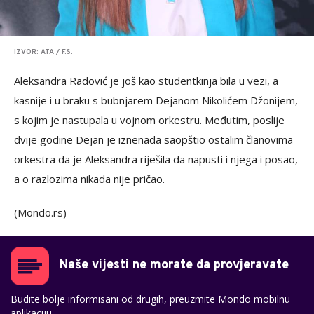
IZVOR: ATA / F.S.
Aleksandra Radović je još kao studentkinja bila u vezi, a
kasnije i u braku s bubnjarem Dejanom Nikolićem Džonijem,
s kojim je nastupala u vojnom orkestru. Međutim, poslije
dvije godine Dejan je iznenada saopštio ostalim članovima
orkestra da je Aleksandra riješila da napusti i njega i posao,
a o razlozima nikada nije pričao.
(Mondo.rs)
Naše vijesti ne morate da provjeravate
Budite bolje informisani od drugih, preuzmite Mondo mobilnu
aplikaciju