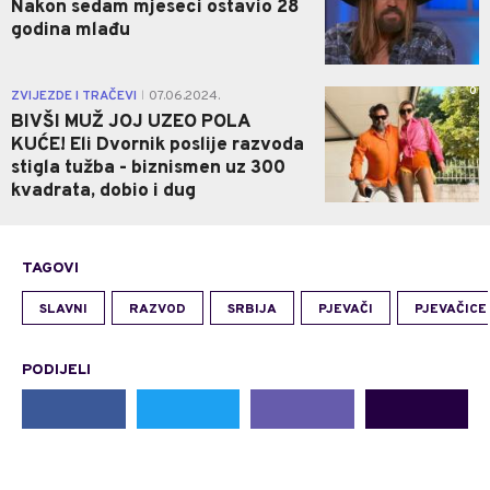
Nakon sedam mjeseci ostavio 28
godina mlađu
0
ZVIJEZDE I TRAČEVI
07.06.2024.
|
BIVŠI MUŽ JOJ UZEO POLA
KUĆE! Eli Dvornik poslije razvoda
stigla tužba - biznismen uz 300
kvadrata, dobio i dug
TAGOVI
SLAVNI
RAZVOD
SRBIJA
PJEVAČI
PJEVAČICE
PODIJELI