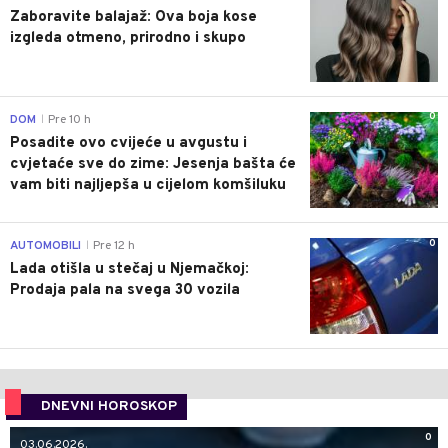
Zaboravite balajaž: Ova boja kose
izgleda otmeno, prirodno i skupo
0
DOM
Pre 10 h
|
Posadite ovo cvijeće u avgustu i
cvjetaće sve do zime: Jesenja bašta će
vam biti najljepša u cijelom komšiluku
0
AUTOMOBILI
Pre 12 h
|
Lada otišla u stečaj u Njemačkoj:
Prodaja pala na svega 30 vozila
DNEVNI HOROSKOP
0
03.06.2026.