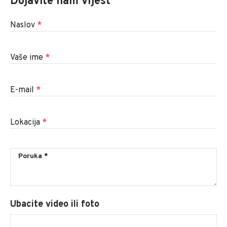
Dojavite nam vijest
Naslov
*
Vaše ime
*
E-mail
*
Lokacija
*
Ubacite video ili foto