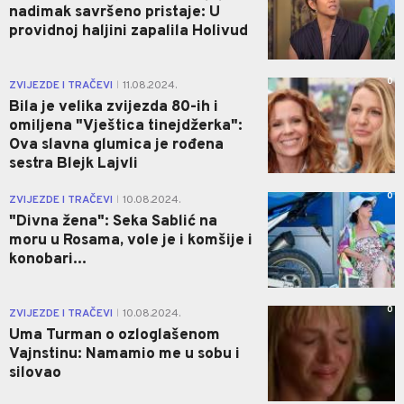
nadimak savršeno pristaje: U
providnoj haljini zapalila Holivud
0
ZVIJEZDE I TRAČEVI
11.08.2024.
|
Bila je velika zvijezda 80-ih i
omiljena "Vještica tinejdžerka":
Ova slavna glumica je rođena
sestra Blejk Lajvli
0
ZVIJEZDE I TRAČEVI
10.08.2024.
|
"Divna žena": Seka Sablić na
moru u Rosama, vole je i komšije i
konobari...
0
ZVIJEZDE I TRAČEVI
10.08.2024.
|
Uma Turman o ozloglašenom
Vajnstinu: Namamio me u sobu i
silovao