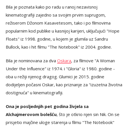
Bila je poznata kako po radu u ranoj nezavisnoj
kinematografiji zajedno sa svojim prvim suprugom,
režiserom Džonom Kasavetesom, tako i po filmovima
popularnim kod publike u kasnijoj karijeri, uključujući "Hope
Floats" iz 1998. godine, u kojem je glumila uz Sandru
Bullock, kao i hit filmu "The Notebook" iz 2004. godine.
Bila je nominovana za dva
Oskara
, za filmove "A Woman
Under the Influence" iz 1974. i "Gloria" iz 1980. godine -
oba u režiji njenog dragog. Glumici je 2015. godine
dodijeljen počasni Oskar, kao priznanje za "izuzetna životna
dostignuća" u kinematografiji.
Ona je posljednjih pet godina živjela sa
Alchajmerovom bolešću
, što je otkrio njen sin Nik. On se
prisjetio majčine uloge starenja u filmu "The Notebook"