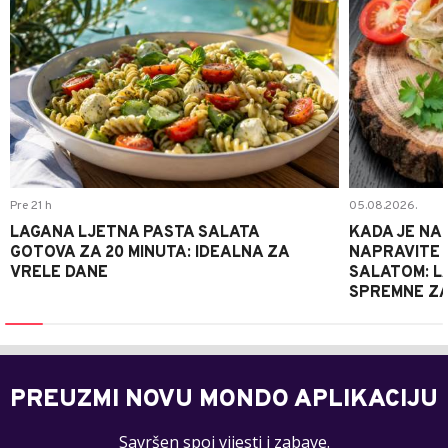
Pre 21 h
05.08.2026.
LAGANA LJETNA PASTA SALATA
KADA JE NA
GOTOVA ZA 20 MINUTA: IDEALNA ZA
NAPRAVITE 
VRELE DANE
SALATOM: LA
SPREMNE ZA
PREUZMI NOVU MONDO APLIKACIJU
Savršen spoj vijesti i zabave.