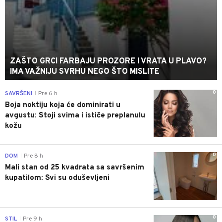
ZAŠTO GRCI FARBAJU PROZORE I VRATA U PLAVO?
IMA VAŽNIJU SVRHU NEGO ŠTO MISLITE
0
SAVRŠENI
Pre 6 h
|
Boja noktiju koja će dominirati u
avgustu: Stoji svima i ističe preplanulu
kožu
0
DOM
Pre 8 h
|
Mali stan od 25 kvadrata sa savršenim
kupatilom: Svi su oduševljeni
0
STIL
Pre 9 h
|