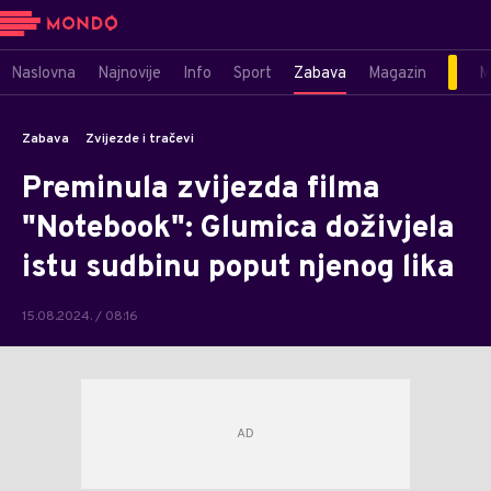
Naslovna
Najnovije
Info
Sport
Zabava
Magazin
M
Zabava
Zvijezde i tračevi
Preminula zvijezda filma
"Notebook": Glumica doživjela
istu sudbinu poput njenog lika
15.08.2024. / 08:16