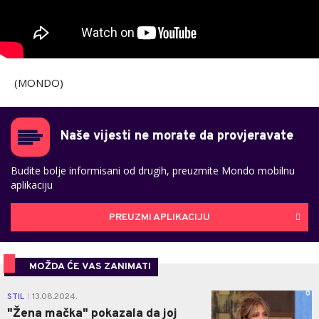
(MONDO)
Naše vijesti ne morate da provjeravate
Budite bolje informisani od drugih, preuzmite Mondo mobilnu
aplikaciju
PREUZMI APLIKACIJU
MOŽDA ĆE VAS ZANIMATI
0
STIL
13.08.2024.
|
"Žena mačka" pokazala da joj