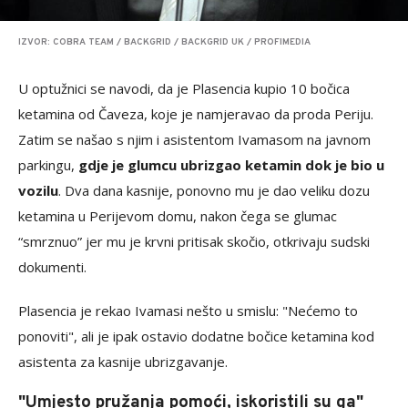
IZVOR: COBRA TEAM / BACKGRID / BACKGRID UK / PROFIMEDIA
U optužnici se navodi, da je Plasencia kupio 10 bočica
ketamina od Čaveza, koje je namjeravao da proda Periju.
Zatim se našao s njim i asistentom Ivamasom na javnom
parkingu,
gdje je glumcu ubrizgao ketamin dok je bio u
vozilu
. Dva dana kasnije, ponovno mu je dao veliku dozu
ketamina u Perijevom domu, nakon čega se glumac
“smrznuo” jer mu je krvni pritisak skočio, otkrivaju sudski
dokumenti.
Plasencia je rekao Ivamasi nešto u smislu: "Nećemo to
ponoviti", ali je ipak ostavio dodatne bočice ketamina kod
asistenta za kasnije ubrizgavanje.
"Umjesto pružanja pomoći, iskoristili su ga"