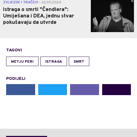
0
ZVIJEZDE I TRAČEVI
22.05.2024.
|
Istraga o smrti "Čendlera":
Umiješana i DEA, jednu stvar
pokušavaju da utvrde
TAGOVI
METJU PERI
ISTRAGA
SMRT
PODIJELI