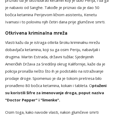
priznao da je distribuirao ketamin koji je ubio Perija, i da ga
je nabavio od Sanghe. Takođe je priznao da je dao 50
bočica ketamina Perijevom ličnom asistentu, Kenetu
Ivamasi i to polovinu njih četiri dana prije glumčeve smrti.
Otkrivena kriminalna mreža
Vlasti kažu da je istraga otkrila široku kriminalnu mrežu
dobavljača ketamina, koji su ga osim Periju, nabavljali i
drugima. Martin Estrada, državni tužilac Sjedinjenih
Američkih Država za Središnji okrug Kalifornije, kaže da je
policija pronašla nešto što ih je podstaklo na istraživanje
prodaje droge. Spomenuo je da je tokom pretresa bilo
pronađeno 80 bočica ketamina, kokain i tableta. O
ptuženi
su koristili šifre za imenovanje droga, poput naziva
"Doctor Pepper" i "limenke".
Osim toga, kako navode vlasti, nakon glumčeve smrti