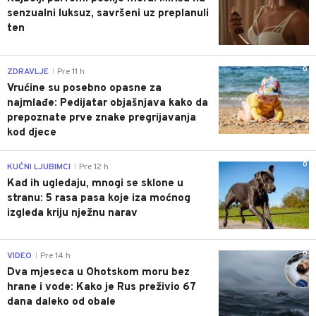
senzualni luksuz, savršeni uz preplanuli
ten
0
ZDRAVLJE
Pre 11 h
|
Vrućine su posebno opasne za
najmlađe: Pedijatar objašnjava kako da
prepoznate prve znake pregrijavanja
kod djece
0
KUĆNI LJUBIMCI
Pre 12 h
|
Kad ih ugledaju, mnogi se sklone u
stranu: 5 rasa pasa koje iza moćnog
izgleda kriju nježnu narav
0
VIDEO
Pre 14 h
|
Dva mjeseca u Ohotskom moru bez
hrane i vode: Kako je Rus preživio 67
dana daleko od obale