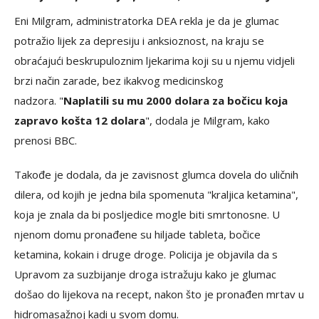
Eni Milgram, administratorka DEA rekla je da je glumac
potražio lijek za depresiju i anksioznost, na kraju se
obraćajući beskrupuloznim ljekarima koji su u njemu vidjeli
brzi način zarade, bez ikakvog medicinskog
nadzora. "
Naplatili su mu 2000 dolara za bočicu koja
zapravo košta 12 dolara
", dodala je Milgram, kako
prenosi BBC.
Takođe je dodala, da je zavisnost glumca dovela do uličnih
dilera, od kojih je jedna bila spomenuta "kraljica ketamina",
koja je znala da bi posljedice mogle biti smrtonosne. U
njenom domu pronađene su hiljade tableta, bočice
ketamina, kokain i druge droge. Policija je objavila da s
Upravom za suzbijanje droga istražuju kako je glumac
došao do lijekova na recept, nakon što je pronađen mrtav u
hidromasažnoj kadi u svom domu.