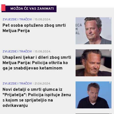
MOŽDA ĆE VAS ZANIMATI
0
ZVIJEZDE I TRAČEVI
15.08.2024.
|
Pet osoba optuženo zbog smrti
Metjua Perija
0
ZVIJEZDE I TRAČEVI
15.08.2024.
|
Uhapšeni ljekar i dileri zbog smrti
Metjua Parija: Policija otkrila ko
ga je snabdijevao ketaminom
0
ZVIJEZDE I TRAČEVI
21.06.2024.
|
Novi detalji o smrti glumca iz
"Prijatelja": Policija ispituje ženu
s kojom se sprijateljio na
odvikavanju