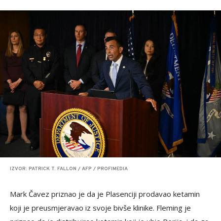
IZVOR: PATRICK T. FALLON / AFP / PROFIMEDIA
Mark Čavez priznao je da je Plasenciji prodavao ketamin
koji je preusmjeravao iz svoje bivše klinike. Fleming je