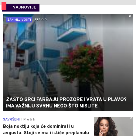
NAJNOVIJE
0
Pre 6 h
ZANIMLJIVOSTI
ZAŠTO GRCI FARBAJU PROZORE I VRATA U PLAVO?
IMA VAŽNIJU SVRHU NEGO ŠTO MISLITE
0
SAVRŠENI
Pre 6 h
|
Boja noktiju koja će dominirati u
avgustu: Stoji svima i ističe preplanulu