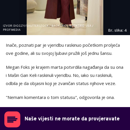
IZVOR: DIGGZY/SHUTTERSTOCK / BACKGRID / BACKGRID USA /
PROFIMEDIA
Br. slika: 4
Inače, poznati par je vjeridbu raskinuo početkom proljeća
ove godine, ali su svojoj ljubavi pružili još jednu šansu.
Megan Foks je krajem marta potvrdila nagađanja da su ona
i Mašin Gan Keli raskinuli vjeridbu. No, iako su raskinuli,
odbila je da objasni koji je zvaničan status njihove veze.
"Nemam komentara o tom statusu", odgovorila je ona.
Naše vijesti ne morate da provjeravate