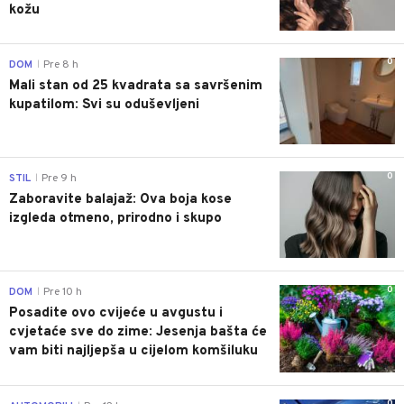
kožu
0
DOM
Pre 8 h
|
Mali stan od 25 kvadrata sa savršenim
kupatilom: Svi su oduševljeni
0
STIL
Pre 9 h
|
Zaboravite balajaž: Ova boja kose
izgleda otmeno, prirodno i skupo
0
DOM
Pre 10 h
|
Posadite ovo cvijeće u avgustu i
cvjetaće sve do zime: Jesenja bašta će
vam biti najljepša u cijelom komšiluku
0