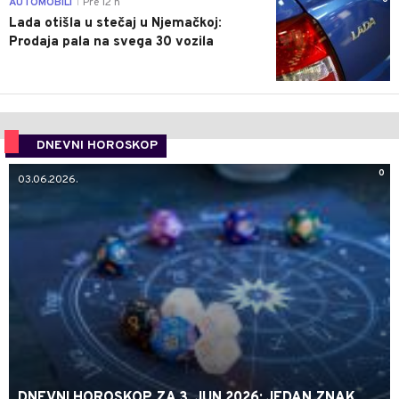
AUTOMOBILI
Pre 12 h
|
Lada otišla u stečaj u Njemačkoj:
Prodaja pala na svega 30 vozila
DNEVNI HOROSKOP
0
03.06.2026.
DNEVNI HOROSKOP ZA 3. JUN 2026: JEDAN ZNAK