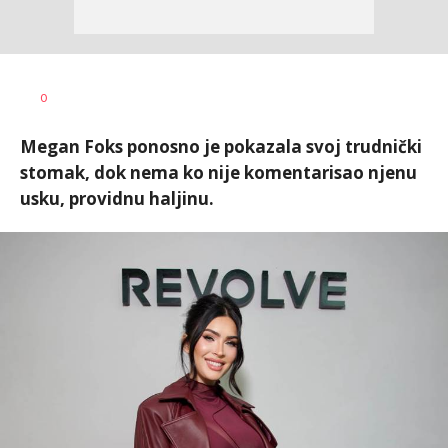
Katarina
AUTOR
0
Bojović
Megan Foks ponosno je pokazala svoj trudnički
stomak, dok nema ko nije komentarisao njenu
usku, providnu haljinu.