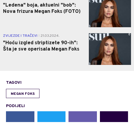
"Ledena" boja, aktuelni "bob":
Nova frizura Megan Foks (FOTO)
0
ZVIJEZDE I TRAČEVI
21.03.2024.
|
"Hoću izgled striptizete 90-ih":
Šta je sve operisala Megan Foks
TAGOVI
MEGAN FOKS
PODIJELI