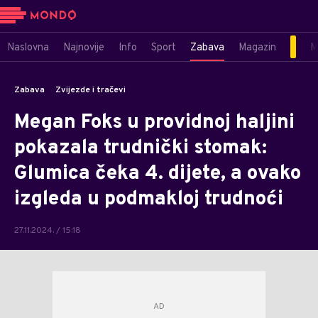
Naslovna
Najnovije
Info
Sport
Zabava
Magazin
M
Zabava
Zvijezde i tračevi
Megan Foks u providnoj haljini
pokazala trudnički stomak:
Glumica čeka 4. dijete, a ovako
izgleda u podmakloj trudnoći
27.11.2024. / 15:18