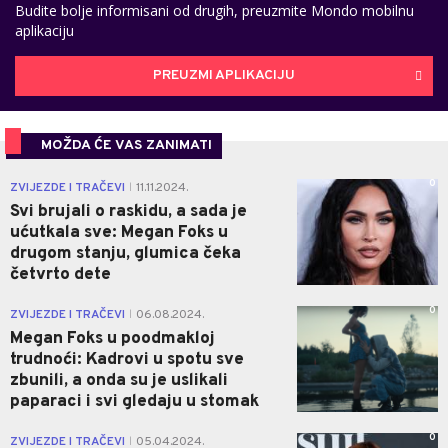
Budite bolje informisani od drugih, preuzmite Mondo mobilnu
aplikaciju
PREUZMI APLIKACIJU
MOŽDA ĆE VAS ZANIMATI
0
ZVIJEZDE I TRAČEVI
11.11.2024.
|
Svi brujali o raskidu, a sada je
ućutkala sve: Megan Foks u
drugom stanju, glumica čeka
četvrto dete
0
ZVIJEZDE I TRAČEVI
06.08.2024.
|
Megan Foks u poodmakloj
trudnoći: Kadrovi u spotu sve
zbunili, a onda su je uslikali
paparaci i svi gledaju u stomak
0
ZVIJEZDE I TRAČEVI
05.04.2024.
|