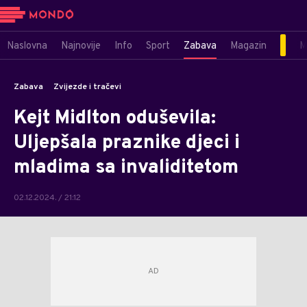
Naslovna
Najnovije
Info
Sport
Zabava
Magazin
M
Zabava
Zvijezde i tračevi
Kejt Midlton oduševila:
Uljepšala praznike djeci i
mladima sa invaliditetom
02.12.2024. / 21:12