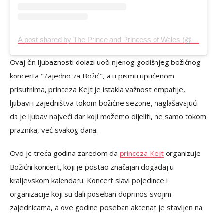
A post shared by The Prince and Princess of Wales (@princeandprincessofwales)
Ovaj čin ljubaznosti dolazi uoči njenog godišnjeg božićnog
koncerta "Zajedno za Božić", a u pismu upućenom
prisutnima, princeza Kejt je istakla važnost empatije,
ljubavi i zajedništva tokom božićne sezone, naglašavajući
da je ljubav najveći dar koji možemo dijeliti, ne samo tokom
praznika, već svakog dana.
Ovo je treća godina zaredom da
princeza Kejt
organizuje
Božićni koncert, koji je postao značajan događaj u
kraljevskom kalendaru. Koncert slavi pojedince i
organizacije koji su dali poseban doprinos svojim
zajednicama, a ove godine poseban akcenat je stavljen na