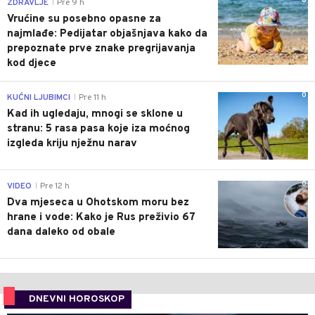
0
ZDRAVLJE
Pre 9 h
|
Vrućine su posebno opasne za
najmlađe: Pedijatar objašnjava kako da
prepoznate prve znake pregrijavanja
kod djece
0
KUĆNI LJUBIMCI
Pre 11 h
|
Kad ih ugledaju, mnogi se sklone u
stranu: 5 rasa pasa koje iza moćnog
izgleda kriju nježnu narav
0
VIDEO
Pre 12 h
|
Dva mjeseca u Ohotskom moru bez
hrane i vode: Kako je Rus preživio 67
dana daleko od obale
DNEVNI HOROSKOP