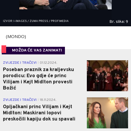
IZVOR: I-IMAGES / ZUMA PRESS / PROFIMEDIA
Br. slika: 9
(MONDO)
MOŽDA ĆE VAS ZANIMATI
0
ZVIJEZDE I TRAČEVI
01.12.2024.
|
Poseban praznik za kraljevsku
porodicu: Evo gdje će princ
Vilijam i Kejt Midlton provesti
Božić
0
ZVIJEZDE I TRAČEVI
18.11.2024.
|
Opljačkani princ Vilijam i Kejt
Midlton: Maskirani lopovi
preskočili kapiju dok su spavali