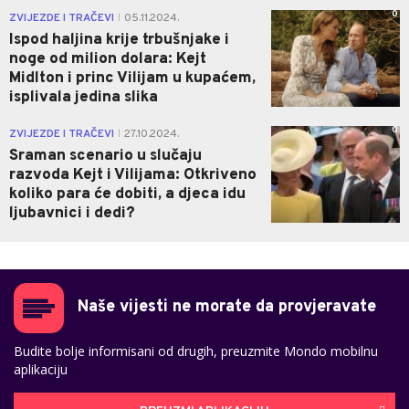
0
ZVIJEZDE I TRAČEVI
05.11.2024.
|
Ispod haljina krije trbušnjake i
noge od milion dolara: Kejt
Midlton i princ Vilijam u kupaćem,
isplivala jedina slika
0
ZVIJEZDE I TRAČEVI
27.10.2024.
|
Sraman scenario u slučaju
razvoda Kejt i Vilijama: Otkriveno
koliko para će dobiti, a djeca idu
ljubavnici i dedi?
Naše vijesti ne morate da provjeravate
Budite bolje informisani od drugih, preuzmite Mondo mobilnu
aplikaciju