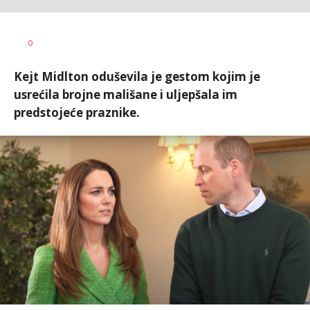
0
Kejt Midlton oduševila je gestom kojim je
usrećila brojne mališane i uljepšala im
predstojeće praznike.