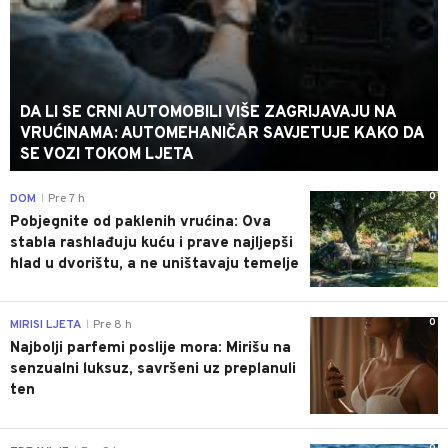
DA LI SE CRNI AUTOMOBILI VIŠE ZAGRIJAVAJU NA
VRUĆINAMA: AUTOMEHANIČAR SAVJETUJE KAKO DA
SE VOZI TOKOM LJETA
0
DOM
Pre 7 h
|
Pobjegnite od paklenih vrućina: Ova
stabla rashlađuju kuću i prave najljepši
hlad u dvorištu, a ne uništavaju temelje
0
MIRISI LJETA
Pre 8 h
|
Najbolji parfemi poslije mora: Mirišu na
senzualni luksuz, savršeni uz preplanuli
ten