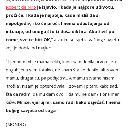
Robert de Niro
je izjavio, i kada je najgore u životu,
proći će. I kada je najbolje, kada misliš da si
nepobjediv, i to će proći. I nema odustajanja od
intuicije, od onoga što ti duša diktira. Ako živiš po
tome, sve će biti OK,
" a zatim se sjetila važnog savjeta
koji je dobila od majke:
"I jednom mi je mama rekla, kada sam dobila prvo dijete,
pogubljena sam totalno, ne znam šta se desilo, ali zovem
mamu, drugaricu, pa pedijatra... A mamu stvarno nisam
'trošila', nisam je opterećivala. I zovem i pitam, kako sad,
šta da radim, da mu dam ovo ili da mu ne dam? I ona meni
kaže,
Milice, vjeruj mi, samo radi kako osjećaš. I nema
boljeg savjeta od toga
."
(MONDO)