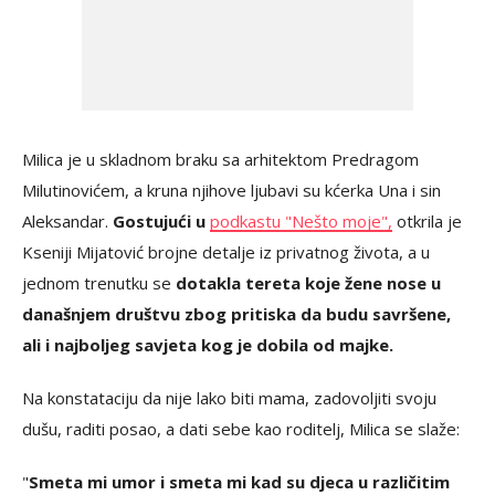
Milica je u skladnom braku sa arhitektom Predragom
Milutinovićem, a kruna njihove ljubavi su kćerka Una i sin
Aleksandar.
Gostujući u
podkastu "Nešto moje"
,
otkrila je
Kseniji Mijatović brojne detalje iz privatnog života, a u
jednom trenutku se
dotakla tereta koje žene nose u
današnjem društvu zbog pritiska da budu savršene,
ali i najboljeg savjeta kog je dobila od majke.
Na konstataciju da nije lako biti mama, zadovoljiti svoju
dušu, raditi posao, a dati sebe kao roditelj, Milica se slaže:
"
Smeta mi umor i smeta mi kad su djeca u različitim