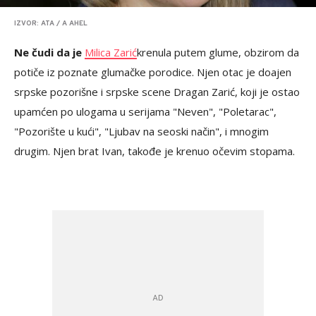
IZVOR: ATA / A AHEL
Ne čudi da je
Milica Zarić
krenula putem glume, obzirom da
potiče iz poznate glumačke porodice. Njen otac je doajen
srpske pozorišne i srpske scene Dragan Zarić, koji je ostao
upamćen po ulogama u serijama "Neven", "Poletarac",
"Pozorište u kući", "Ljubav na seoski način", i mnogim
drugim. Njen brat Ivan, takođe je krenuo očevim stopama.