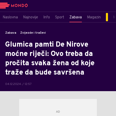
Naslovna
Najnovije
Info
Sport
Zabava
Magazin
M
Zabava
Zvijezde i tračevi
Glumica pamti De Nirove
moćne riječi: Ovo treba da
pročita svaka žena od koje
traže da bude savršena
04.12.2024. / 12:57