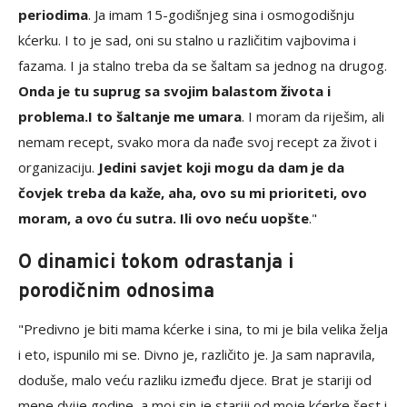
periodima
. Ja imam 15-godišnjeg sina i osmogodišnju
kćerku. I to je sad, oni su stalno u različitim vajbovima i
fazama. I ja stalno treba da se šaltam sa jednog na drugog.
Onda je tu suprug sa svojim balastom života i
problema.
I to šaltanje me umara
. I moram da riješim, ali
nemam recept, svako mora da nađe svoj recept za život i
organizaciju.
Jedini savjet koji mogu da dam je da
čovjek treba da kaže, aha, ovo su mi prioriteti, ovo
moram, a ovo ću sutra. Ili ovo neću uopšte
."
O dinamici tokom odrastanja i
porodičnim odnosima
"Predivno je biti mama kćerke i sina, to mi je bila velika želja
i eto, ispunilo mi se. Divno je, različito je. Ja sam napravila,
doduše, malo veću razliku između djece. Brat je stariji od
mene dvije godine, a moj sin je stariji od moje kćerke šest i