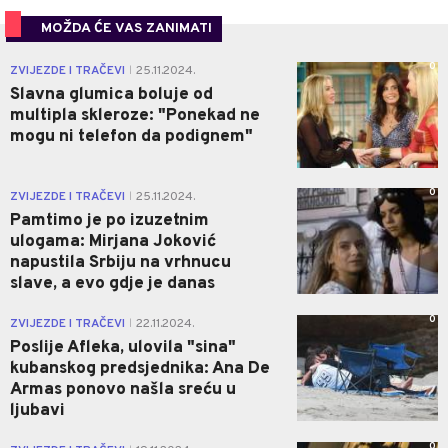
MOŽDA ĆE VAS ZANIMATI
0
ZVIJEZDE I TRAČEVI
25.11.2024.
|
Slavna glumica boluje od
multipla skleroze: "Ponekad ne
mogu ni telefon da podignem"
0
ZVIJEZDE I TRAČEVI
25.11.2024.
|
Pamtimo je po izuzetnim
ulogama: Mirjana Joković
napustila Srbiju na vrhnucu
slave, a evo gdje je danas
0
ZVIJEZDE I TRAČEVI
22.11.2024.
|
Poslije Afleka, ulovila "sina"
kubanskog predsjednika: Ana De
Armas ponovo našla sreću u
ljubavi
0