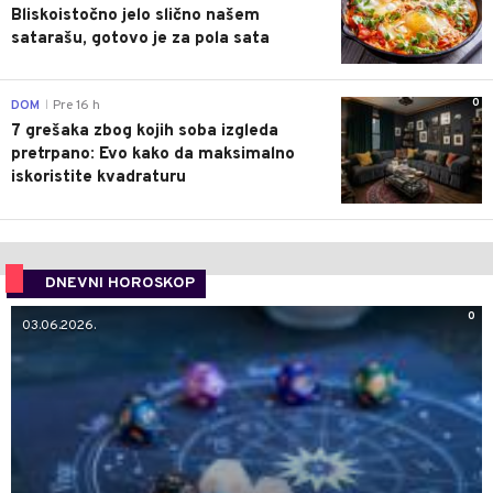
Bliskoistočno jelo slično našem
satarašu, gotovo je za pola sata
0
DOM
Pre 16 h
|
7 grešaka zbog kojih soba izgleda
pretrpano: Evo kako da maksimalno
iskoristite kvadraturu
DNEVNI HOROSKOP
0
03.06.2026.