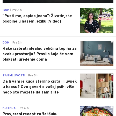
0
100!
Pre 2 h
|
"Pusti me, aspido jedna": Životinjske
osobine u našem jeziku (Video)
0
DOM
Pre 2 h
|
Kako izabrati idealnu veličinu tepiha za
svaku prostoriju? Pravila koja će vam
olakšati uređenje doma
0
ZANIMLJIVOSTI
Pre 5 h
|
Da li vam je kuća sterilno čista ili uvijek
u haosu? Ovo govori o vašoj psihi više
nego što možete da zamislite
0
KUHINJA
Pre 6 h
|
Provjereni recept za šakšuku: