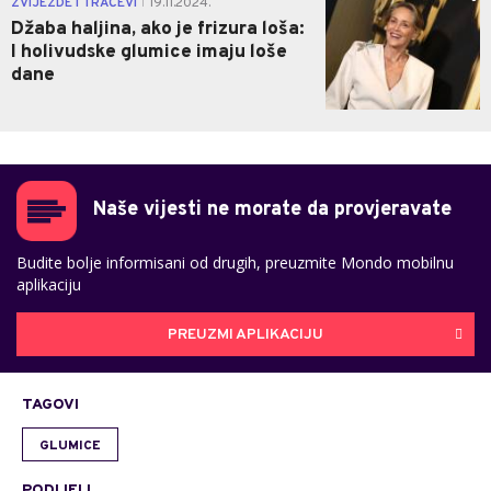
ZVIJEZDE I TRAČEVI
19.11.2024.
|
Džaba haljina, ako je frizura loša:
I holivudske glumice imaju loše
dane
Naše vijesti ne morate da provjeravate
Budite bolje informisani od drugih, preuzmite Mondo mobilnu
aplikaciju
PREUZMI APLIKACIJU
TAGOVI
GLUMICE
PODIJELI