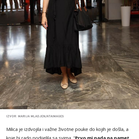
IZVOR: MARIJA MLADJEN/ATAIMAGES
Milica je izdvojila i važne životne pouke do kojih je došla, a
koje bi rado podijelila sa svima. "
Prvo mi pada na pamet,