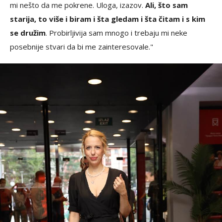
mi nešto da me pokrene. Uloga, izazov.
Ali, što sam
starija, to više i biram i šta gledam i šta čitam i s kim
se družim
. Probirljivija sam mnogo i trebaju mi neke
posebnije stvari da bi me zainteresovale."