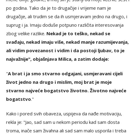
po godina. Tako da je to drugačije i vrijeme nam je
drugačije, ali trudim se da ih usmjeravam jedno na drugo, i
suprug i ja. Imaju doduše potpuno različita interesovanja
zbog velike razlike.
Nekad je to teško, nekad se
svađaju, nekad imaju više, nekad manje razumijevanja,
ali vidim povezanost i vidim i da postoji ljubav, to je
najvažnije", objašnjava Milica, a zatim dodaje:
"
A brat i ja smo stvarno odgajani, usmjeravani cijeli
život jedno na drugo i mislim, moj brat je moje
stvarno najveće bogatstvo životno. Životno najveće
bogatstvo
."
Kako i pored svih obaveza, uspijeva da nađe motivaciju,
rekla je: "Jao, sad sam u nekom periodu kad sam dosta
troma, inače sam živahna ali sad sam malo usporila i treba