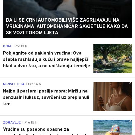
DA LI SE CRNI AUTOMOBILI VIŠE ZAGRIJAVAJU NA
VRUĆINAMA: AUTOMEHANIČAR SAVJETUJE KAKO DA
SE VOZI TOKOM LJETA
0
DOM
Pre 13 h
|
Pobjegnite od paklenih vrućina: Ova
stabla rashlađuju kuću i prave najljepši
hlad u dvorištu, a ne uništavaju temelje
0
MIRISI LJETA
Pre 14 h
|
Najbolji parfemi poslije mora: Mirišu na
senzualni luksuz, savršeni uz preplanuli
ten
0
ZDRAVLJE
Pre 15 h
|
Vrućine su posebno opasne za