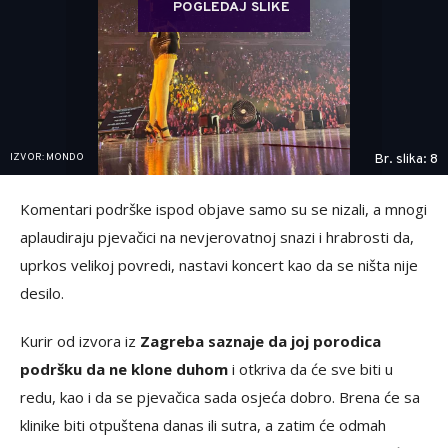
POGLEDAJ SLIKE
IZVOR: MONDO
Br. slika: 8
Komentari podrške ispod objave samo su se nizali, a mnogi
aplaudiraju pjevačici na nevjerovatnoj snazi i hrabrosti da,
uprkos velikoj povredi, nastavi koncert kao da se ništa nije
desilo.
Kurir od izvora iz
Zagreba saznaje da joj porodica
podršku da ne klone duhom
i otkriva da će sve biti u
redu, kao i da se pjevačica sada osjeća dobro. Brena će sa
klinike biti otpuštena danas ili sutra, a zatim će odmah