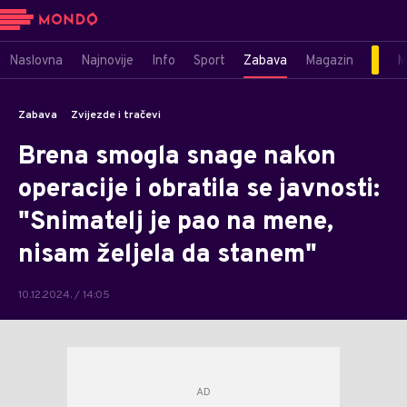
Naslovna
Najnovije
Info
Sport
Zabava
Magazin
M
Zabava
Zvijezde i tračevi
Brena smogla snage nakon
operacije i obratila se javnosti:
"Snimatelj je pao na mene,
nisam željela da stanem"
10.12.2024. / 14:05