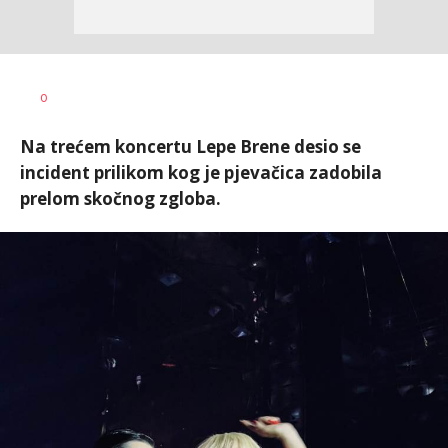
Đorđe
AUTOR
0
Milošević
Na trećem koncertu Lepe Brene desio se
incident prilikom kog je pjevačica zadobila
prelom skočnog zgloba.