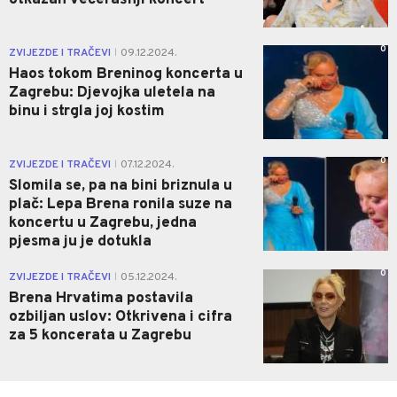
otkazan večerašnji koncert
0
ZVIJEZDE I TRAČEVI
09.12.2024.
|
Haos tokom Breninog koncerta u
Zagrebu: Djevojka uletela na
binu i strgla joj kostim
0
ZVIJEZDE I TRAČEVI
07.12.2024.
|
Slomila se, pa na bini briznula u
plač: Lepa Brena ronila suze na
koncertu u Zagrebu, jedna
pjesma ju je dotukla
0
ZVIJEZDE I TRAČEVI
05.12.2024.
|
Brena Hrvatima postavila
ozbiljan uslov: Otkrivena i cifra
za 5 koncerata u Zagrebu