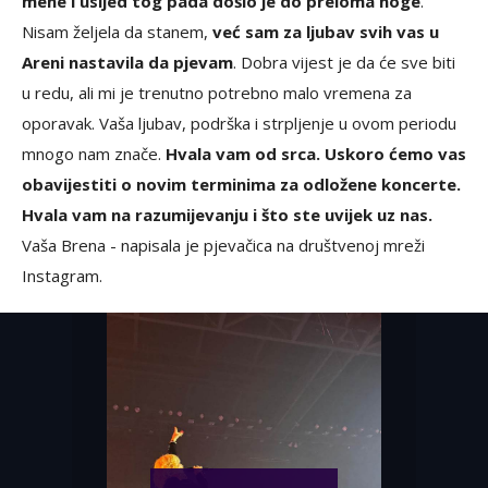
mene i usljed tog pada došlo je do preloma noge
.
Nisam željela da stanem,
već sam za ljubav svih vas u
Areni nastavila da pjevam
. Dobra vijest je da će sve biti
u redu, ali mi je trenutno potrebno malo vremena za
oporavak. Vaša ljubav, podrška i strpljenje u ovom periodu
mnogo nam znače.
Hvala vam od srca. Uskoro ćemo vas
obavijestiti o novim terminima za odložene koncerte.
Hvala vam na razumijevanju i što ste uvijek uz nas.
Vaša Brena - napisala je pjevačica na društvenoj mreži
Instagram.