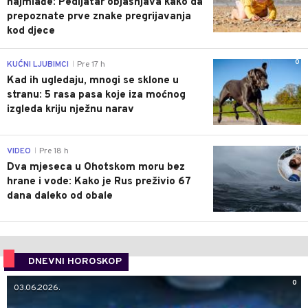
najmlađe: Pedijatar objašnjava kako da
prepoznate prve znake pregrijavanja
kod djece
0
KUĆNI LJUBIMCI
Pre 17 h
|
Kad ih ugledaju, mnogi se sklone u
stranu: 5 rasa pasa koje iza moćnog
izgleda kriju nježnu narav
0
VIDEO
Pre 18 h
|
Dva mjeseca u Ohotskom moru bez
hrane i vode: Kako je Rus preživio 67
dana daleko od obale
DNEVNI HOROSKOP
0
03.06.2026.