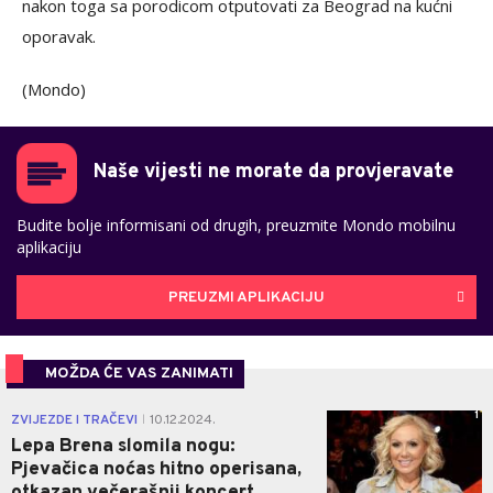
nakon toga sa porodicom otputovati za Beograd na kućni
oporavak.
(Mondo)
Naše vijesti ne morate da provjeravate
Budite bolje informisani od drugih, preuzmite Mondo mobilnu
aplikaciju
PREUZMI APLIKACIJU
MOŽDA ĆE VAS ZANIMATI
1
ZVIJEZDE I TRAČEVI
10.12.2024.
|
Lepa Brena slomila nogu:
Pjevačica noćas hitno operisana,