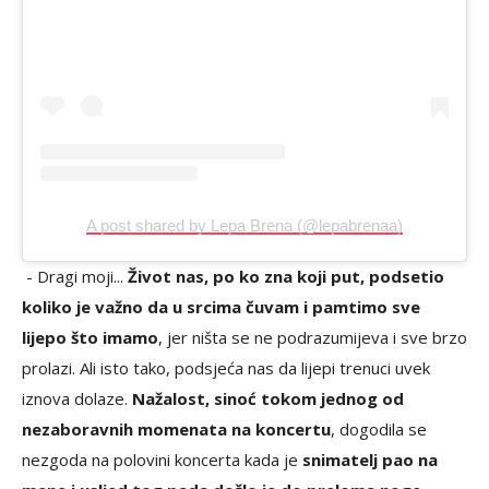
A post shared by Lepa Brena (@lepabrenaa)
- Dragi moji...
Život nas, po ko zna koji put, podsetio
koliko je važno da u srcima čuvam i pamtimo sve
lijepo što imamo
, jer ništa se ne podrazumijeva i sve brzo
prolazi. Ali isto tako, podsjeća nas da lijepi trenuci uvek
iznova dolaze.
Nažalost, sinoć tokom jednog od
nezaboravnih momenata na koncertu
, dogodila se
nezgoda na polovini koncerta kada je
snimatelj pao na