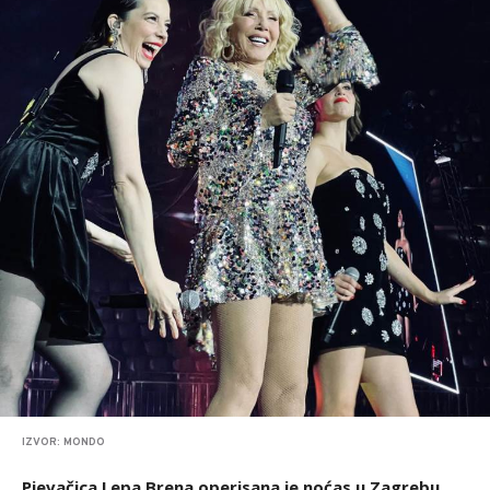
IZVOR: MONDO
Pjevačica Lepa Brena operisana je noćas u Zagrebu
,