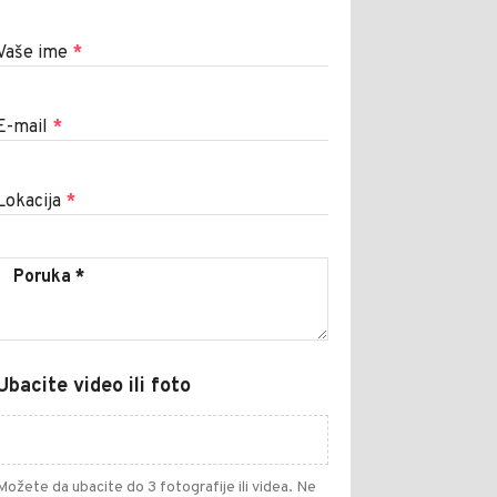
Vaše ime
*
E-mail
*
Lokacija
*
Ubacite video ili foto
Možete da ubacite do 3 fotografije ili videa. Ne