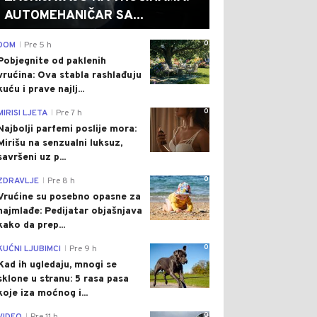
AUTOMEHANIČAR SA...
0
DOM
Pre 5 h
|
Pobjegnite od paklenih
vrućina: Ova stabla rashlađuju
kuću i prave najlj...
0
MIRISI LJETA
Pre 7 h
|
Najbolji parfemi poslije mora:
Mirišu na senzualni luksuz,
savršeni uz p...
0
ZDRAVLJE
Pre 8 h
|
Vrućine su posebno opasne za
najmlađe: Pedijatar objašnjava
kako da prep...
0
KUĆNI LJUBIMCI
Pre 9 h
|
Kad ih ugledaju, mnogi se
sklone u stranu: 5 rasa pasa
koje iza moćnog i...
0
|