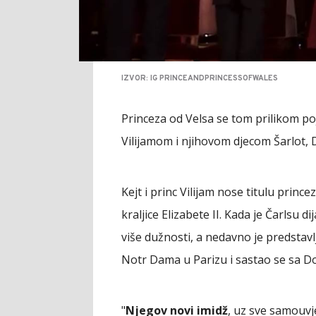
IZVOR: IG PRINCEANDPRINCESSOFWALES
Princeza od Velsa se tom prilikom po
Vilijamom i njihovom djecom Šarlot,
Kejt i princ Vilijam nose titulu princ
kraljice Elizabete II. Kada je Čarlsu d
više dužnosti, a nedavno je predstav
Notr Dama u Parizu i sastao se sa
"
Njegov novi imidž
, uz sve samouvj