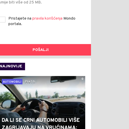
smije biti više od 25 MB.
Pristajete na
pravila korišćenja
Mondo
portala.
POŠALJI
NAJNOVIJE
0
Pre 1 h
AUTOMOBILI
DA LI SE CRNI AUTOMOBILI VIŠE
ZAGRIJAVAJU NA VRUĆINAMA: