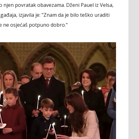
alo njen povratak obavezama. Dženi Pauel iz Velsa,
ađaja, izjavila je: "Znam da je bilo teško uraditi
se ne osjećaš potpuno dobro."