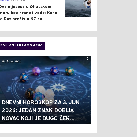
VIDEO
Pre 11 h
Dva mjeseca u Ohotskom
moru bez hrane i vode: Kako
je Rus preživio 67 da...
DNEVNI HOROSKOP
0
03.06.2026.
DNEVNI HOROSKOP ZA 3. JUN
2026: JEDAN ZNAK DOBIJA
NOVAC KOJI JE DUGO ČEK...