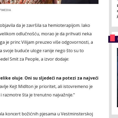
FIMEDIA
 objavila da je završila sa hemioterapijom. Iako
sa velikom odlučnošću, morao je da prihvati neka
ga je princ Vilijam preuzeo više odgovornosti, a
za svoje buduće uloge ranije nego što su to
Bedel Smit za People, a izvor dodaje:
velike oluje
.
Oni su sljedeći na potezi za najveći
avlje Kejt Midlton je prioritet, ali istovremeno je
 i razmotre šta je trenutno najvažnije."
vala koncert božićnih pjesama u Vestminsterskoj