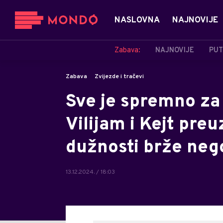
NASLOVNA
NAJNOVIJE
Zabava:
NAJNOVIJE
PUT
Zabava
Zvijezde i tračevi
Sve je spremno za
Vilijam i Kejt pre
dužnosti brže nego
13.12.2024. / 18:03