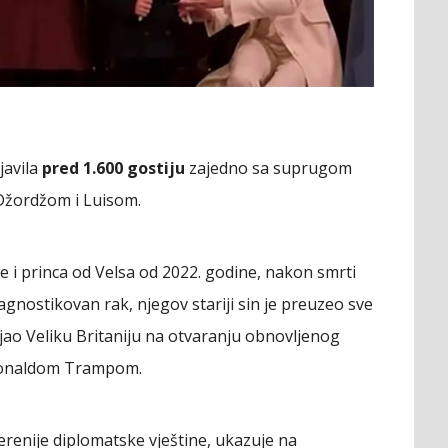
javila
pred 1.600 gostiju
zajedno sa suprugom
 Džordžom i Luisom.
eze i princa od Velsa od 2022. godine, nakon smrti
ijagnostikovan rak, njegov stariji sin je preuzeo sve
ljao Veliku Britaniju na otvaranju obnovljenog
 Donaldom Trampom.
erenije diplomatske vještine, ukazuje na