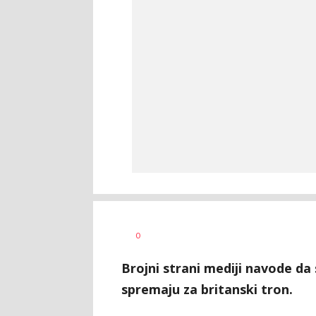
Marina
AUTOR
0
Cvetković
Brojni strani mediji navode da 
spremaju za britanski tron.