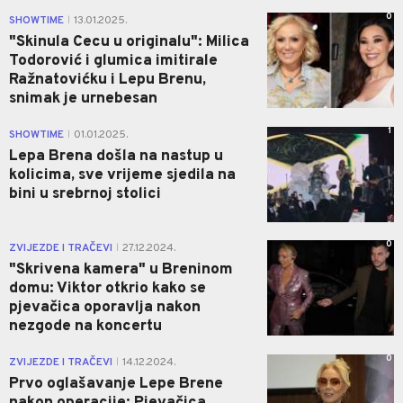
0
SHOWTIME
13.01.2025.
|
"Skinula Cecu u originalu": Milica
Todorović i glumica imitirale
Ražnatovićku i Lepu Brenu,
snimak je urnebesan
1
SHOWTIME
01.01.2025.
|
Lepa Brena došla na nastup u
kolicima, sve vrijeme sjedila na
bini u srebrnoj stolici
0
ZVIJEZDE I TRAČEVI
27.12.2024.
|
"Skrivena kamera" u Breninom
domu: Viktor otkrio kako se
pjevačica oporavlja nakon
nezgode na koncertu
0
ZVIJEZDE I TRAČEVI
14.12.2024.
|
Prvo oglašavanje Lepe Brene