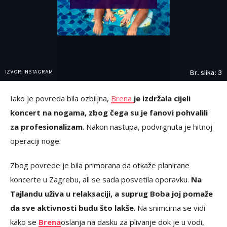
IZVOR: INSTAGRAM
Br. slika: 3
Iako je povreda bila ozbiljna,
Brena
je izdržala cijeli
koncert na nogama, zbog čega su je fanovi pohvalili
za profesionalizam
. Nakon nastupa, podvrgnuta je hitnoj
operaciji noge.
Zbog povrede je bila primorana da otkaže planirane
koncerte u Zagrebu, ali se sada posvetila oporavku.
Na
Tajlandu uživa u relaksaciji, a suprug Boba joj pomaže
da sve aktivnosti budu što lakše
. Na snimcima se vidi
kako se
Brena
oslanja na dasku za plivanje dok je u vodi,