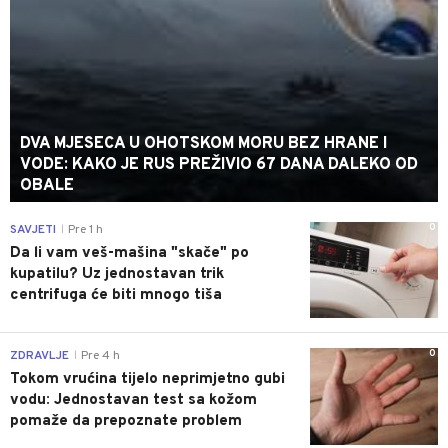
DVA MJESECA U OHOTSKOM MORU BEZ HRANE I
VODE: KAKO JE RUS PREŽIVIO 67 DANA DALEKO OD
OBALE
0
SAVJETI
Pre 1 h
|
Da li vam veš-mašina "skače" po
kupatilu? Uz jednostavan trik
centrifuga će biti mnogo tiša
0
ZDRAVLJE
Pre 4 h
|
Tokom vrućina tijelo neprimjetno gubi
vodu: Jednostavan test sa kožom
pomaže da prepoznate problem