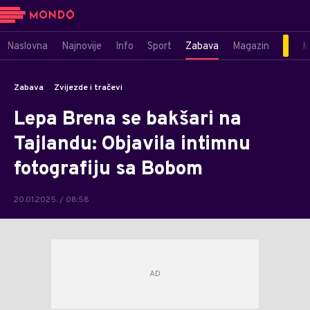
Naslovna
Najnovije
Info
Sport
Zabava
Magazin
M
Zabava
Zvijezde i tračevi
Lepa Brena se bakšari na
Tajlandu: Objavila intimnu
fotografiju sa Bobom
20.01.2025. / 08:58