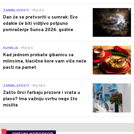
0
ZANIMLJIVOSTI
Pre 4 h
|
Dan će se pretvoriti u sumrak: Evo
odakle će biti vidljivo potpuno
pomračenje Sunca 2026. godine
0
KUHINJA
Pre 6 h
|
Kad jednom probate gibanicu sa
mlincima, klasične kore vam više neće
pasti na pamet
0
ZANIMLJIVOSTI
Pre 14 h
|
Zašto Grci farbaju prozore i vrata u
plavo? Ima važniju svrhu nego što
mislite