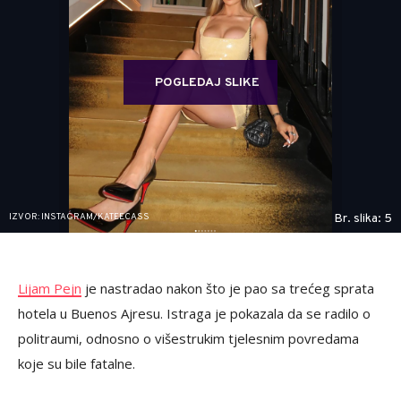
POGLEDAJ SLIKE
IZVOR: INSTAGRAM/KATEECASS
Br. slika: 5
Lijam Pejn
je nastradao nakon što je pao sa trećeg sprata
hotela u Buenos Ajresu. Istraga je pokazala da se radilo o
politraumi, odnosno o višestrukim tjelesnim povredama
koje su bile fatalne.