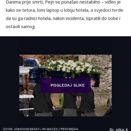
Danima prije smrti, Pejn se ponašao nestabilno – viđen je
kako se tetura, lomi laptop u lobiju hotela, a svjedoci tvrde
da su ga radnici hotela, nakon incidenta, ispratili do sobe i
ostavili samog.
POGLEDAJ SLIKE
IZVOR: JONATHAN BRADY / PA IMAGES / PROFIMEDIA
Br. slika: 6