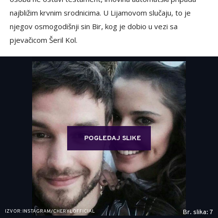
najbližim krvnim srodnicima. U Lijamovom slučaju, to je
njegov osmogodišnji sin Bir, kog je dobio u vezi sa
pjevačicom Šeril Kol.
POGLEDAJ SLIKE
IZVOR: INSTAGRAM/CHERYLOFFICIAL
Br. slika: 7