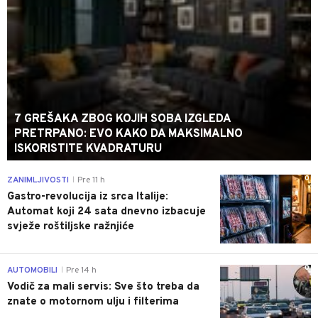
7 GREŠAKA ZBOG KOJIH SOBA IZGLEDA
PRETRPANO: EVO KAKO DA MAKSIMALNO
ISKORISTITE KVADRATURU
0
ZANIMLJIVOSTI
Pre 11 h
|
Gastro-revolucija iz srca Italije:
Automat koji 24 sata dnevno izbacuje
svježe roštiljske ražnjiće
0
AUTOMOBILI
Pre 14 h
|
Vodič za mali servis: Sve što treba da
znate o motornom ulju i filterima