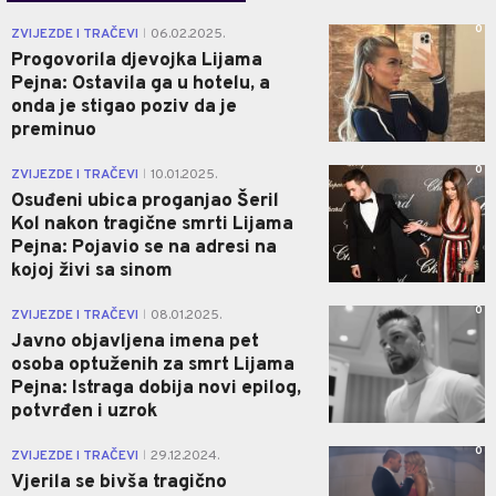
0
ZVIJEZDE I TRAČEVI
06.02.2025.
|
Progovorila djevojka Lijama
Pejna: Ostavila ga u hotelu, a
onda je stigao poziv da je
preminuo
0
ZVIJEZDE I TRAČEVI
10.01.2025.
|
Osuđeni ubica proganjao Šeril
Kol nakon tragične smrti Lijama
Pejna: Pojavio se na adresi na
kojoj živi sa sinom
0
ZVIJEZDE I TRAČEVI
08.01.2025.
|
Javno objavljena imena pet
osoba optuženih za smrt Lijama
Pejna: Istraga dobija novi epilog,
potvrđen i uzrok
0
ZVIJEZDE I TRAČEVI
29.12.2024.
|
Vjerila se bivša tragično