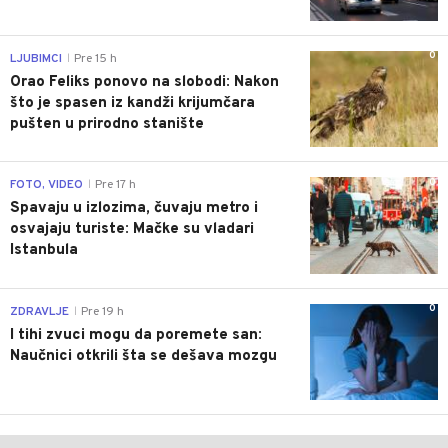
0
LJUBIMCI
Pre 15 h
|
Orao Feliks ponovo na slobodi: Nakon
što je spasen iz kandži krijumčara
pušten u prirodno stanište
0
FOTO, VIDEO
Pre 17 h
|
Spavaju u izlozima, čuvaju metro i
osvajaju turiste: Mačke su vladari
Istanbula
0
ZDRAVLJE
Pre 19 h
|
I tihi zvuci mogu da poremete san:
Naučnici otkrili šta se dešava mozgu