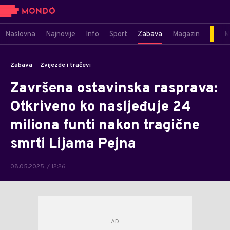
Naslovna
Najnovije
Info
Sport
Zabava
Magazin
M
Zabava
Zvijezde i tračevi
Završena ostavinska rasprava:
Otkriveno ko nasljeđuje 24
miliona funti nakon tragične
smrti Lijama Pejna
08.05.2025. / 12:26