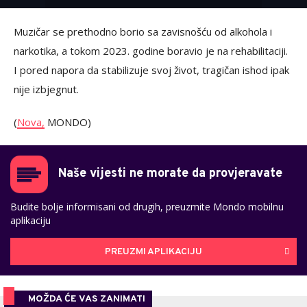
Muzičar se prethodno borio sa zavisnošću od alkohola i
narkotika, a tokom 2023. godine boravio je na rehabilitaciji.
I pored napora da stabilizuje svoj život, tragičan ishod ipak
nije izbjegnut.
(
Nova,
MONDO)
Naše vijesti ne morate da provjeravate
Budite bolje informisani od drugih, preuzmite Mondo mobilnu
aplikaciju
PREUZMI APLIKACIJU
MOŽDA ĆE VAS ZANIMATI