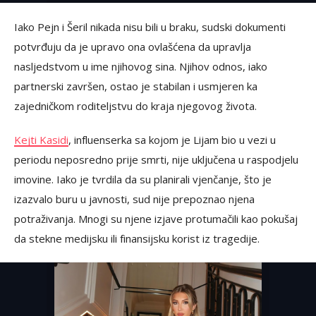
Iako Pejn i Šeril nikada nisu bili u braku, sudski dokumenti
potvrđuju da je upravo ona ovlašćena da upravlja
nasljedstvom u ime njihovog sina. Njihov odnos, iako
partnerski završen, ostao je stabilan i usmjeren ka
zajedničkom roditeljstvu do kraja njegovog života.
Kejti Kasidi
, influenserka sa kojom je Lijam bio u vezi u
periodu neposredno prije smrti, nije uključena u raspodjelu
imovine. Iako je tvrdila da su planirali vjenčanje, što je
izazvalo buru u javnosti, sud nije prepoznao njena
potraživanja. Mnogi su njene izjave protumačili kao pokušaj
da stekne medijsku ili finansijsku korist iz tragedije.