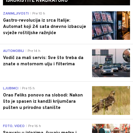
ISKORISTITE KVADRATURU
0
ZANIMLJIVOSTI
Pre 10 h
|
Gastro-revolucija iz srca Italije:
Automat koji 24 sata dnevno izbacuje
svježe roštiljske ražnjiće
0
AUTOMOBILI
Pre 14 h
|
Vodič za mali servis: Sve što treba da
znate o motornom ulju i filterima
0
LJUBIMCI
Pre 15 h
|
Orao Feliks ponovo na slobodi: Nakon
što je spasen iz kandži krijumčara
pušten u prirodno stanište
0
FOTO, VIDEO
Pre 16 h
|