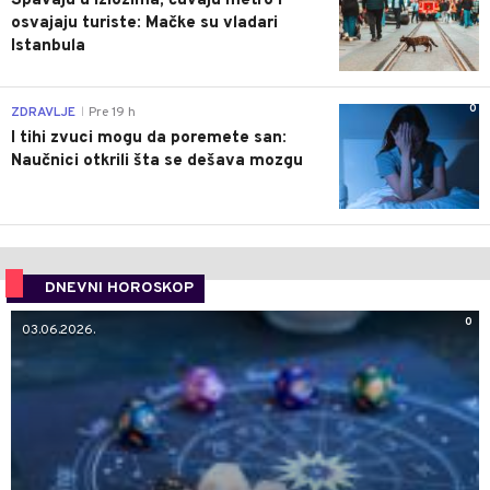
Spavaju u izlozima, čuvaju metro i
osvajaju turiste: Mačke su vladari
Istanbula
0
ZDRAVLJE
Pre 19 h
|
I tihi zvuci mogu da poremete san:
Naučnici otkrili šta se dešava mozgu
DNEVNI HOROSKOP
0
03.06.2026.