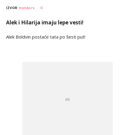
0
IZVOR
mondo.rs
Alek i Hilarija imaju lepe vesti!
Alek Boldvin postaće tata po šesti put!