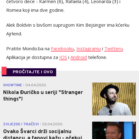
četvoro dece - Karmen (6), Rafaela (4), Leonarda (3) i
Romea koji ima dve godine.
Alek Boldvin s bivšom suprugom Kim Bejsinger ima kćerku
Ajrlend.
Pratite Mondo.ba na
Facebooku
,
Instagramu
i
Twitteru
.
Aplikacija je dostupna za
IOS
i
Android
telefone.
PROČITAJTE I OVO
0
SHOWTIME
04.04.2020.
|
Nikola Đuričko u seriji "Stranger
things"!
0
ZVIJEZDE I TRAČEVI
02.04.2020.
|
Ovako Švarci drži socijalnu
distancu, a fanovi kažu - očekuj