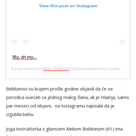
View this post on Instagram
My, oh my...
Alec Baldwin
A post shared by
(@alecbaldwininsta) on
Apr 6, 2020 at 3:27pm PDT
Boldvinovi su krajem prošle godine objavili da će se
porodica uvećati za jednog malog člana, ali je Hilarija, samo
par meseci od objave, na Instagramu napisala da je
izgubila bebu.
Joga instruktorka s glumcem Alekom Boldvinom (61) ima