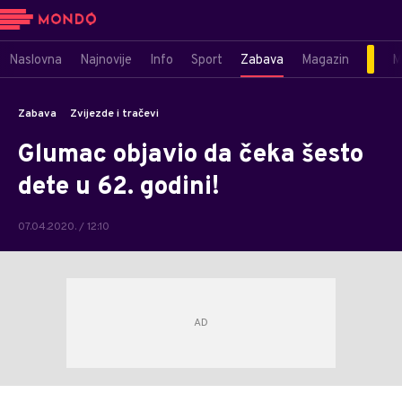
Naslovna
Najnovije
Info
Sport
Zabava
Magazin
M
Zabava
Zvijezde i tračevi
Glumac objavio da čeka šesto
dete u 62. godini!
07.04.2020. / 12:10