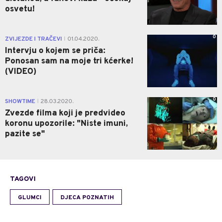
osvetu!
0
ZVIJEZDE I TRAČEVI
01.04.2020.
|
Intervju o kojem se priča:
Ponosan sam na moje tri kćerke!
(VIDEO)
0
SHOWTIME
28.03.2020.
|
Zvezde filma koji je predvideo
koronu upozorile: "Niste imuni,
pazite se"
TAGOVI
GLUMCI
DJECA POZNATIH