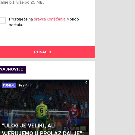
smije biti više od 25 MB.
Pristajete na
pravila korišćenja
Mondo
portala.
POŠALJI
NAJNOVIJE
0
Pre 4 h
FUDBAL
"ULOG JE VELIKI, ALI
VJERUJEMO U PROLAZ DALJE":