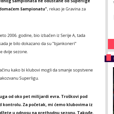
rednog šampionata ne odustane od Superlige
 u domaćem šampionatu"
, rekao je Gravina za
jeto 2006. godine, bio izbačen iz Serije A, tada
kada je bilo dokazano da su "bjankoneri"
 dvije sezone.
načinu kako bi klubovi mogli da smanje sopstvene
takozvanu Superligu.
uga od oko pet milijardi evra. Troškovi pod
d kontrolu. Za početak, mi ćemo klubovima iz
budžete u odnosu na prethodnu sezonu. Takođe,