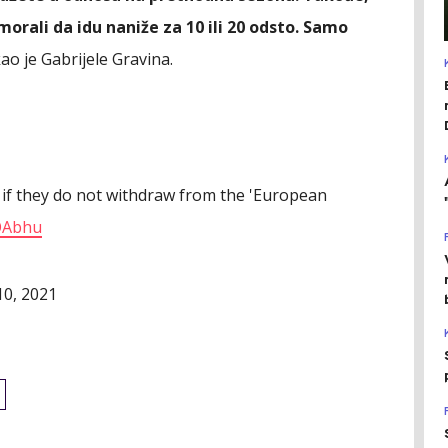
orali da idu naniže za 10 ili 20 odsto. Samo
kao je Gabrijele Gravina.
A if they do not withdraw from the 'European
vOAbhu
0, 2021