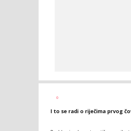
Goran
AUTOR
0
Arbutina
I to se radi o riječima prvog č