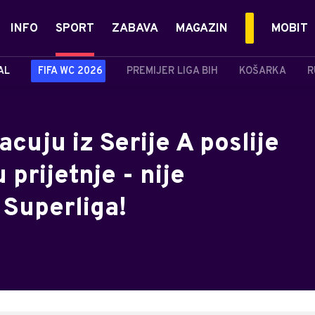
INFO
SPORT
ZABAVA
MAGAZIN
MOBIT
AL
FIFA WC 2026
PREMIJER LIGA BIH
KOŠARKA
R
cuju iz Serije A poslije
 prijetnje - nije
e Superliga!