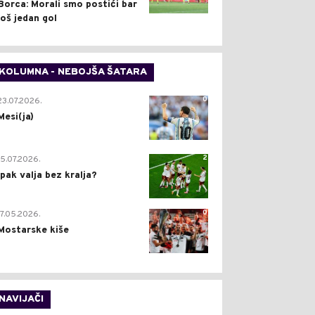
Borca: Morali smo postići bar
još jedan gol
KOLUMNA - NEBOJŠA ŠATARA
0
23.07.2026.
Mesi(ja)
2
15.07.2026.
Ipak valja bez kralja?
0
17.05.2026.
Mostarske kiše
NAVIJAČI