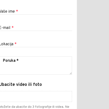
Vaše ime
*
E-mail
*
Lokacija
*
Ubacite video ili foto
Možete da ubacite do 3 fotografije ili videa. Ne