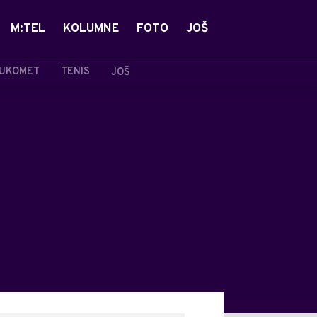
M:TEL
KOLUMNE
FOTO
JOŠ
UKOMET
TENIS
JOŠ