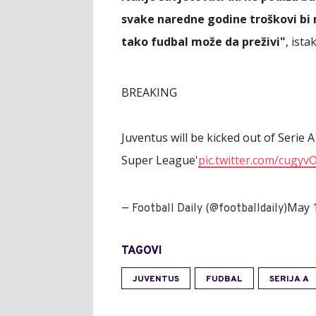
svake naredne godine troškovi bi m
tako fudbal može da preživi"
, ista
BREAKING
Juventus will be kicked out of Serie 
Super League'
pic.twitter.com/cugy
May 1
— Football Daily (@footballdaily)
TAGOVI
JUVENTUS
FUDBAL
SERIJA A