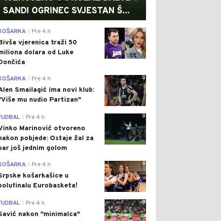
SANDI OGRINEC SVJESTAN Š...
0
KOŠARKA
Pre 4 h
|
Bivša vjerenica traži 50
miliona dolara od Luke
Dončića
0
KOŠARKA
Pre 4 h
|
Alen Smailagić ima novi klub:
"Više mu nudio Partizan"
0
FUDBAL
Pre 4 h
|
Vinko Marinović otvoreno
nakon pobjede: Ostaje žal za
bar još jednim golom
0
KOŠARKA
Pre 4 h
|
Srpske košarkašice u
polufinalu Eurobasketa!
0
FUDBAL
Pre 4 h
|
Savić nakon "minimalca"