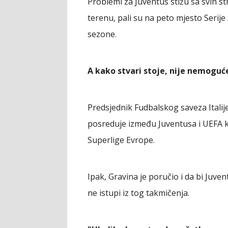
Problemi za Juventus stižu sa svih s
terenu, pali su na peto mjesto Serije
sezone.
A kako stvari stoje, nije nemoguće 
Predsjednik Fudbalskog saveza Italije
posreduje između Juventusa i UEFA k
Superlige Evrope.
Ipak, Gravina je poručio i da bi Juv
ne istupi iz tog takmičenja.