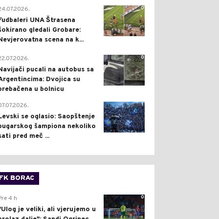
0
24.07.2026.
Fudbaleri UNA Štrasena
šokirano gledali Grobare:
Nevjerovatna scena na k...
0
22.07.2026.
Navijači pucali na autobus sa
Argentincima: Dvojica su
prebačena u bolnicu
1
07.07.2026.
Levski se oglasio: Saopštenje
bugarskog šampiona nekoliko
sati pred meč ...
FK BORAC
0
Pre 4 h
"Ulog je veliki, ali vjerujemo u