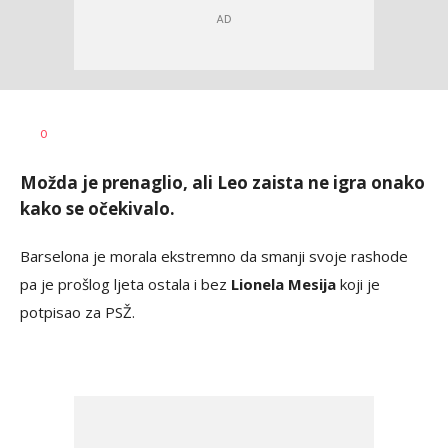
Dragan
AUTOR
0
Šutvić
Možda je prenaglio, ali Leo zaista ne igra onako
kako se očekivalo.
Barselona je morala ekstremno da smanji svoje rashode
pa je prošlog ljeta ostala i bez
Lionela Mesija
koji je
potpisao za PSŽ.