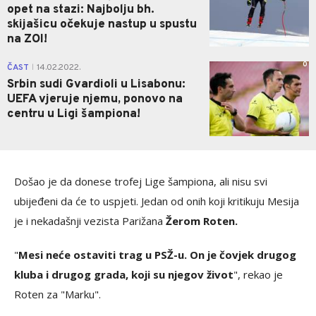
opet na stazi: Najbolju bh.
skijašicu očekuje nastup u spustu
na ZOI!
0
ČAST
14.02.2022.
|
Srbin sudi Gvardioli u Lisabonu:
UEFA vjeruje njemu, ponovo na
centru u Ligi šampiona!
Došao je da donese trofej Lige šampiona, ali nisu svi
ubijeđeni da će to uspjeti. Jedan od onih koji kritikuju Mesija
je i nekadašnji vezista Parižana
Žerom Roten.
"
Mesi neće ostaviti trag u PSŽ-u. On je čovjek drugog
kluba i drugog grada, koji su njegov život
", rekao je
Roten za "Marku".