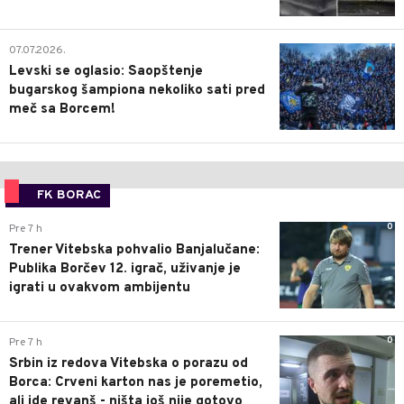
1
07.07.2026.
Levski se oglasio: Saopštenje
bugarskog šampiona nekoliko sati pred
meč sa Borcem!
FK BORAC
0
Pre 7 h
Trener Vitebska pohvalio Banjalučane:
Publika Borčev 12. igrač, uživanje je
igrati u ovakvom ambijentu
0
Pre 7 h
Srbin iz redova Vitebska o porazu od
Borca: Crveni karton nas je poremetio,
ali ide revanš - ništa još nije gotovo