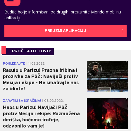
Budite bolje informisani od drugih, preuzmite Mondo mobilnu
aplikaciju
PREUZMI APLIKACIJU
PROČITAJTE I OVO:
0
POGLEDAJTE
11.02.2022.
|
Rasulo u Parizu! Prazna tribina i
prozivke za PSŽ: Navijači protiv
Mesija i ekipe - Ne smatrajte nas
za idiote!
0
ZARATILI SA IGRAČIMA!
08.02.2022.
|
Haos u Parizu! Navijači PSŽ
protiv Mesija i ekipe: Razmažena
derišta, hoćemo trofeje,
odzvonilo vam je!