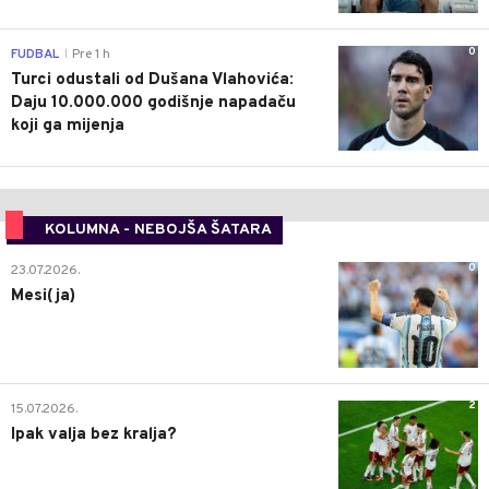
0
FUDBAL
Pre 1 h
|
Turci odustali od Dušana Vlahovića:
Daju 10.000.000 godišnje napadaču
koji ga mijenja
KOLUMNA - NEBOJŠA ŠATARA
0
23.07.2026.
Mesi(ja)
2
15.07.2026.
Ipak valja bez kralja?