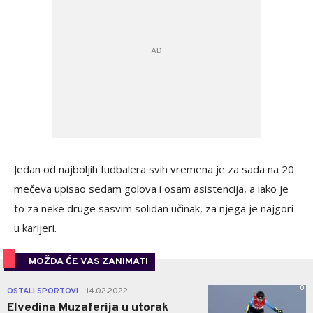
Jedan od najboljih fudbalera svih vremena je za sada na 20
mečeva upisao sedam golova i osam asistencija, a iako je
to za neke druge sasvim solidan učinak, za njega je najgori
u karijeri.
MOŽDA ĆE VAS ZANIMATI
0
OSTALI SPORTOVI
14.02.2022.
|
Elvedina Muzaferija u utorak