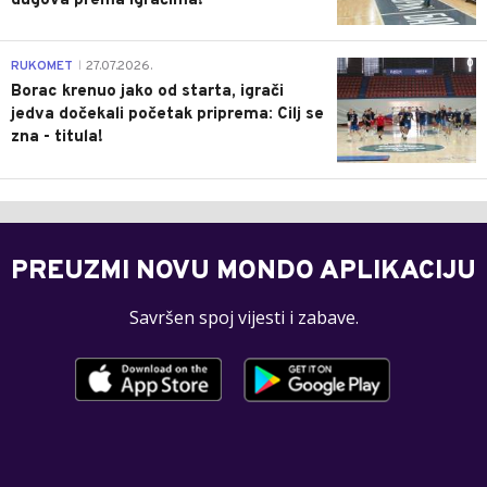
dugova prema igračima!
0
RUKOMET
27.07.2026.
|
Borac krenuo jako od starta, igrači
jedva dočekali početak priprema: Cilj se
zna - titula!
PREUZMI NOVU MONDO APLIKACIJU
Savršen spoj vijesti i zabave.