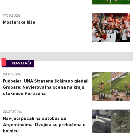
0
17.05.2026.
Mostarske kiše
NAVIJAČI
0
24.07.2026.
Fudbaleri UNA Štrasena šokirano gledali
Grobare: Nevjerovatna scena na kraju
utakmice Partizana
0
22.07.2026.
Navijači pucali na autobus sa
Argentincima: Dvojica su prebačena u
bolnicu