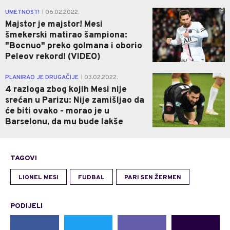
0
UMETNOST!
06.02.2022.
|
Majstor je majstor! Mesi
šmekerski matirao šampiona:
"Bocnuo" preko golmana i oborio
Peleov rekord! (VIDEO)
0
PLANIRAO JE DRUGAČIJE
03.02.2022.
|
4 razloga zbog kojih Mesi nije
srećan u Parizu: Nije zamišljao da
će biti ovako - morao je u
Barselonu, da mu bude lakše
TAGOVI
LIONEL MESI
FUDBAL
PARI SEN ŽERMEN
PODIJELI