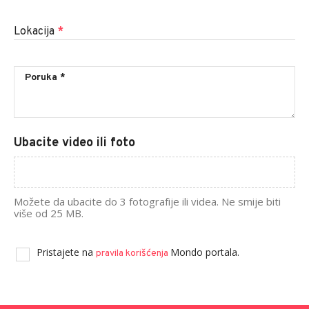
Lokacija
*
Ubacite video ili foto
Možete da ubacite do 3 fotografije ili videa. Ne smije biti
više od 25 MB.
Pristajete na
Mondo portala.
pravila korišćenja