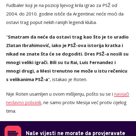
Fudbaler koji je na poziciji lijevog krila igrao za PSŽ od
2004. do 2010. godine ističe da Argentinac neće moći da
ostavi trag poput nekih ranijih legendi kluba.
"
Smatram da neće da ostavi trag kao što je to uradio
Zlatan Ibrahimović, iako je PSŽ-ova istorija kratka i
nikad ne znate šta će se dogoditi. Dres PSŽ-a nosili su
mnogi veliki igrači. Bili su tu Rai, Luis Fernandez i
mnogi drugi, a Mesi trenutno ne može u istu rečenicu
s velikanima PSŽ-a
", istakao je Roten.
Nije Roten usamljen u ovom mišljenju, pošto su se i
navijači
nedavno pobunili
, ne samo protiv Mesija već protiv cijelog
tima.
Naše vijesti ne morate da provjeravate