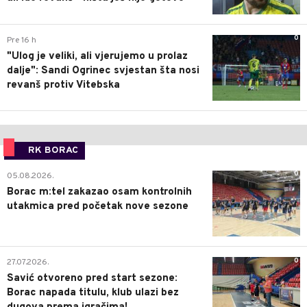
0
Pre 16 h
"Ulog je veliki, ali vjerujemo u prolaz
dalje": Sandi Ogrinec svjestan šta nosi
revanš protiv Vitebska
RK BORAC
0
05.08.2026.
Borac m:tel zakazao osam kontrolnih
utakmica pred početak nove sezone
0
27.07.2026.
Savić otvoreno pred start sezone:
Borac napada titulu, klub ulazi bez