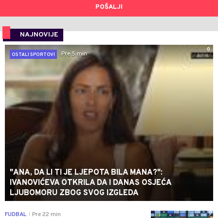
POŠALJI
NAJNOVIJE
0
Pre 5 min
OSTALI SPORTOVI
"ANA, DA LI TI JE LJEPOTA BILA MANA?":
IVANOVIĆEVA OTKRILA DA I DANAS OSJEĆA
LJUBOMORU ZBOG SVOG IZGLEDA
0
FUDBAL
Pre 22 min
|