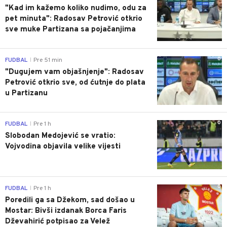
"Kad im kažemo koliko nudimo, odu za
pet minuta": Radosav Petrović otkrio
sve muke Partizana sa pojačanjima
0
FUDBAL
Pre 51 min
|
"Dugujem vam objašnjenje": Radosav
Petrović otkrio sve, od ćutnje do plata
u Partizanu
0
FUDBAL
Pre 1 h
|
Slobodan Medojević se vratio:
Vojvodina objavila velike vijesti
0
FUDBAL
Pre 1 h
|
Poredili ga sa Džekom, sad došao u
Mostar: Bivši izdanak Borca Faris
Dževahirić potpisao za Velež