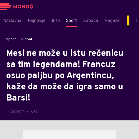
Naslovna
Najnovije
Info
Sport
Zabava
Magazin
M
Sport
Fudbal
Mesi ne može u istu rečenicu
sa tim legendama! Francuz
osuo paljbu po Argentincu,
kaže da može da igra samo u
Barsi!
14.02.2022. / 16:37