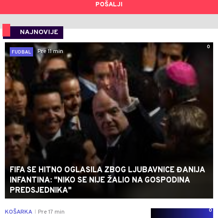
POŠALJI
NAJNOVIJE
0
Pre 11 min
FUDBAL
FIFA SE HITNO OGLASILA ZBOG LJUBAVNICE ĐANIJA
INFANTINA: "NIKO SE NIJE ŽALIO NA GOSPODINA
PREDSJEDNIKA"
0
KOŠARKA
Pre 17 min
|