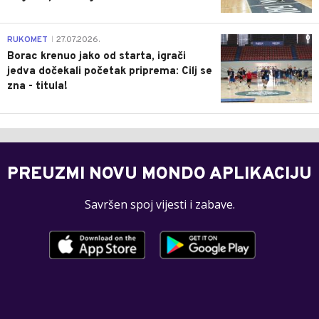
0
RUKOMET
27.07.2026.
|
Borac krenuo jako od starta, igrači
jedva dočekali početak priprema: Cilj se
zna - titula!
PREUZMI NOVU MONDO APLIKACIJU
Savršen spoj vijesti i zabave.