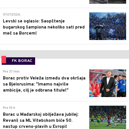
1
07.07.2026.
Levski se oglasio: Saopštenje
bugarskog šampiona nekoliko sati pred
meč sa Borcem!
FK BORAC
0
Pre 37 min
Borac protiv Veleža između dva okršaja
sa Bjelorusima: "Imamo najviše
ambicije, cilj je odbrana titule!"
0
Pre 19 h
Borac u Mađarskoj obilježava jubilej:
Revanš sa ML Vitebskom biće 50.
nastup crveno-plavih u Evropi!