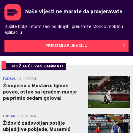
Naše vijesti ne morate da provjeravate
Budite bolje informisani od drugih, preuzmite Mondo mobilnu
aplikaciju
PREUZMI APLIKACIJU
MOŽDA ĆE VAS ZANIMATI
0
FUDBAL
21.10.2024.
|
Živopisno u Mostaru: Igman
poveo, ostao sa igračem manje
pa primio sedam golova!
0
FUDBAL
16.10.2024.
|
Žižović zadovoljan poslije
ubjedljive pobjede, Musemić