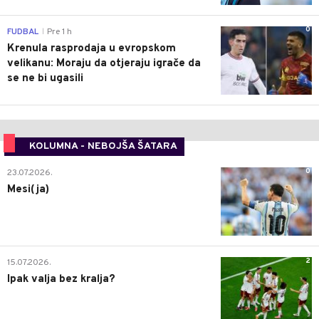
0
FUDBAL
Pre 1 h
|
Krenula rasprodaja u evropskom
velikanu: Moraju da otjeraju igrače da
se ne bi ugasili
KOLUMNA - NEBOJŠA ŠATARA
0
23.07.2026.
Mesi(ja)
2
15.07.2026.
Ipak valja bez kralja?