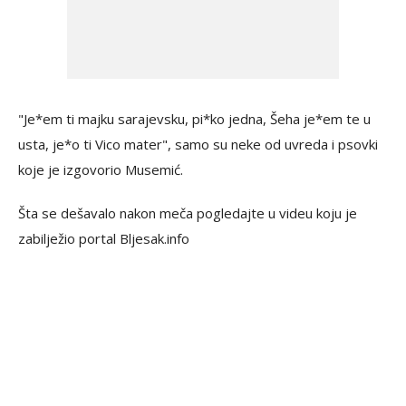
"Je*em ti majku sarajevsku, pi*ko jedna, Šeha je*em te u
usta, je*o ti Vico mater", samo su neke od uvreda i psovki
koje je izgovorio Musemić.
Šta se dešavalo nakon meča pogledajte u videu koju je
zabilježio portal Bljesak.info