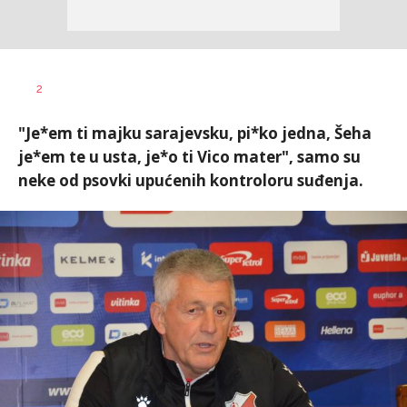
Haris
AUTOR
2
Krhalić
"Je*em ti majku sarajevsku, pi*ko jedna, Šeha
je*em te u usta, je*o ti Vico mater", samo su
neke od psovki upućenih kontroloru suđenja.