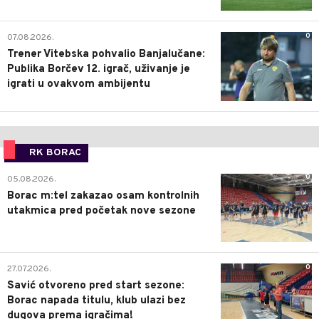
0
07.08.2026.
Trener Vitebska pohvalio Banjalučane:
Publika Borčev 12. igrač, uživanje je
igrati u ovakvom ambijentu
RK BORAC
0
05.08.2026.
Borac m:tel zakazao osam kontrolnih
utakmica pred početak nove sezone
0
27.07.2026.
Savić otvoreno pred start sezone:
Borac napada titulu, klub ulazi bez
dugova prema igračima!