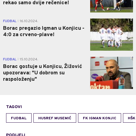
rekao samo dvije rečenice!
0
FUDBAL
16.10.2024.
|
Borac pregazio Igman u Konjicu -
4:0 za crveno-plave!
0
FUDBAL
15.10.2024.
|
Borac gostuje u Konjicu, Žižović
upozorava: "U dobrom su
raspoloženju"
TAGOVI
FUDBAL
HUSREF MUSEMIĆ
FK IGMAN KONJIC
HŠK
PODIJELI