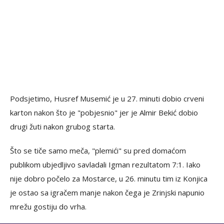
Podsjetimo, Husref Musemić je u 27. minuti dobio crveni
karton nakon što je "pobjesnio" jer je Almir Bekić dobio
drugi žuti nakon grubog starta.
Što se tiče samo meča, "plemići" su pred domaćom
publikom ubjedljivo savladali Igman rezultatom 7:1. Iako
nije dobro počelo za Mostarce, u 26. minutu tim iz Konjica
je ostao sa igračem manje nakon čega je Zrinjski napunio
mrežu gostiju do vrha.