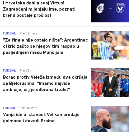
I Hrvatska dobila svoj Virtus!
Zagrepčani mijenjaju ime, poznati
brend postaje prošlost
0
FUDBAL
Pre 32 min
|
"Za finale nije ostalo ništa": Argentinac
otkrio zašto se njegov tim raspao u
posljednjem meču Mundijala
0
FUDBAL
Pre 37 min
|
Borac protiv Veleža između dva okršaja
sa Bjelorusima: "Imamo najviše
ambicije, cilj je odbrana titule!"
0
FUDBAL
Pre 56 min
|
Vanja ide u Istanbul: Velikan prodaje
golmana i dovodi Srbina