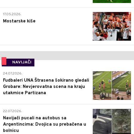
0
17.05.2026.
Mostarske kiše
NAVIJAČI
0
24.07.2026.
Fudbaleri UNA Štrasena šokirano gledali
Grobare: Nevjerovatna scena na kraju
utakmice Partizana
0
22.07.2026.
Navijači pucali na autobus sa
Argentincima: Dvojica su prebačena u
bolnicu