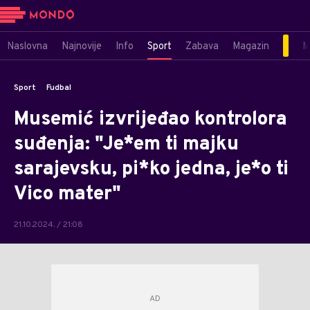
Naslovna
Najnovije
Info
Sport
Zabava
Magazin
M
Sport
Fudbal
Musemić izvrijeđao kontrolora
suđenja: "Je*em ti majku
sarajevsku, pi*ko jedna, je*o ti
Vico mater"
21.10.2024. / 21:08