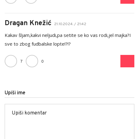
Dragan Knežić
21.10.2024. / 21:42
Kakav šljam,kakvi neljudi,pa setite se ko vas rodi,jel majka?I
sve to zbog fudbalske lopte!?!?
7
0
Upiši ime