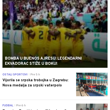
BOMBA U BUENOS AJRESU: LEGENDARNI
EKVADORAC STIŽE U BOKU!
0
OSTALI SPORTOVI
Pre 5 h
|
Vijorila se srpska trobojka u Zagrebu:
Nova medalja za srpski vaterpolo
0
FUDBAL
Pre 6 h
|