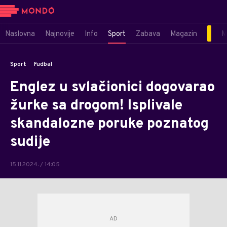
Naslovna
Najnovije
Info
Sport
Zabava
Magazin
M
Sport
Fudbal
Englez u svlačionici dogovarao
žurke sa drogom! Isplivale
skandalozne poruke poznatog
sudije
15.11.2024. / 14:05