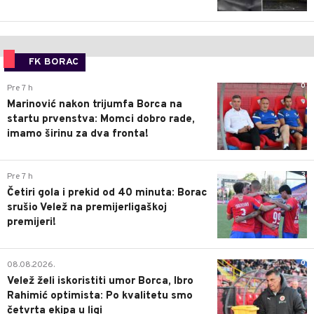
FK BORAC
0
Pre 7 h
Marinović nakon trijumfa Borca na
startu prvenstva: Momci dobro rade,
imamo širinu za dva fronta!
3
Pre 7 h
Četiri gola i prekid od 40 minuta: Borac
srušio Velež na premijerligaškoj
premijeri!
0
08.08.2026.
Velež želi iskoristiti umor Borca, Ibro
Rahimić optimista: Po kvalitetu smo
četvrta ekipa u ligi