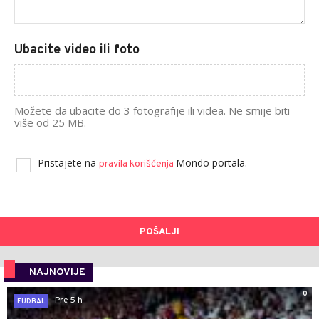
Ubacite video ili foto
Možete da ubacite do 3 fotografije ili videa. Ne smije biti
više od 25 MB.
Pristajete na
Mondo portala.
pravila korišćenja
POŠALJI
NAJNOVIJE
0
Pre 5 h
FUDBAL