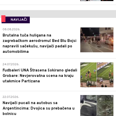
NAVIJAČI
0
08.08.2026.
Brutalna tuča huligana na
zagrebačkom aerodromu! Bed Blu Bojsi
napravili sačekušu, navijači padali po
automobilima
0
24.07.2026.
Fudbaleri UNA Štrasena šokirano gledali
Grobare: Nevjerovatna scena na kraju
utakmice Partizana
0
22.07.2026.
Navijači pucali na autobus sa
Argentincima: Dvojica su prebačena u
bolnicu