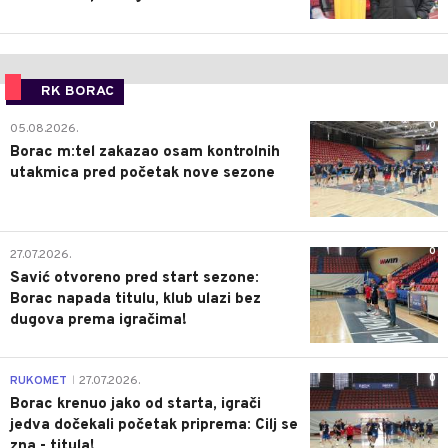
RK BORAC
0
05.08.2026.
Borac m:tel zakazao osam kontrolnih
utakmica pred početak nove sezone
0
27.07.2026.
Savić otvoreno pred start sezone:
Borac napada titulu, klub ulazi bez
dugova prema igračima!
0
RUKOMET
27.07.2026.
|
Borac krenuo jako od starta, igrači
jedva dočekali početak priprema: Cilj se
zna - titula!