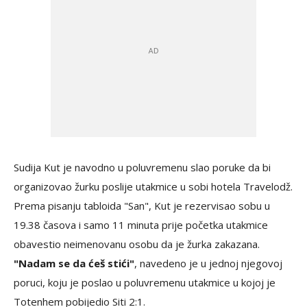
Sudija Kut je navodno u poluvremenu slao poruke da bi
organizovao žurku poslije utakmice u sobi hotela Travelodž.
Prema pisanju tabloida "San", Kut je rezervisao sobu u
19.38 časova i samo 11 minuta prije početka utakmice
obavestio neimenovanu osobu da je žurka zakazana.
"Nadam se da ćeš stići"
, navedeno je u jednoj njegovoj
poruci, koju je poslao u poluvremenu utakmice u kojoj je
Totenhem pobijedio Siti 2:1.