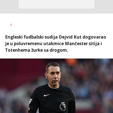
Dragan
AUTOR
0
Šutvić
Engleski fudbalski sudija Dejvid Kut dogovarao
je u poluvremenu utakmice Mančester sitija i
Totenhema žurke sa drogom.