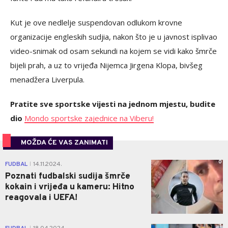
Kut je ove nedlelje suspendovan odlukom krovne
organizacije engleskih sudjia, nakon što je u javnost isplivao
video-snimak od osam sekundi na kojem se vidi kako šmrče
bijeli prah, a uz to vrijeđa Nijemca Jirgena Klopa, bivšeg
menadžera Liverpula.
Pratite sve sportske vijesti na jednom mjestu, budite
dio
Mondo sportske zajednice na Viberu!
MOŽDA ĆE VAS ZANIMATI
0
FUDBAL
14.11.2024.
|
Poznati fudbalski sudija šmrče
kokain i vrijeđa u kameru: Hitno
reagovala i UEFA!
1