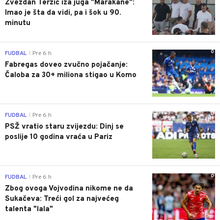
Zvezdan Terzić iza juga "Marakane":
Imao je šta da vidi, pa i šok u 90.
minutu
0
FUDBAL
Pre 6 h
|
Fabregas doveo zvučno pojačanje:
Čaloba za 30+ miliona stigao u Komo
0
FUDBAL
Pre 6 h
|
PSŽ vratio staru zvijezdu: Dinj se
poslije 10 godina vraća u Pariz
0
FUDBAL
Pre 6 h
|
Zbog ovoga Vojvodina nikome ne da
Sukačeva: Treći gol za najvećeg
talenta "lala"