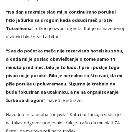
"Na dan utakmice slao mi je kontinuirano poruke i
htio je žurku sa drogom kada odsudi meč protiv
Totenhema"
, otkrio je izvor tog lista. Kut je na navedenoj
utakmici bio četvrti arbitar.
"Sve do početka meča nije rezervisao hotelsku sobu,
a onda mi je poslao obavleštenje o tome samo 11
minuta pred meč, bilo je to ludo. I pre i poslije toga
pisao mi je poruke. Bilo je nerealno to što radi, da mi
piše poruke u poluvremenu. Sigurno je trebalo da
bude fokusiran na utakmicu, a ne na organizovanje
žurke sa drogom"
, naveo je isti izvor.
Navodno je ta osoba "odjavila" Kuta i tu žurku, a sudija je
na takav odgovor pobjesnio i čak je tražio da mu plati 74
funte i da mu tako refundira trošak.