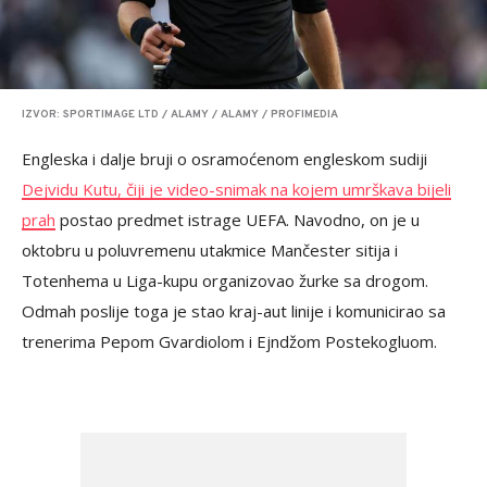
IZVOR: SPORTIMAGE LTD / ALAMY / ALAMY / PROFIMEDIA
Engleska i dalje bruji o osramoćenom engleskom sudiji
Dejvidu Kutu, čiji je video-snimak na kojem umrškava bijeli
prah
postao predmet istrage UEFA. Navodno, on je u
oktobru u poluvremenu utakmice Mančester sitija i
Totenhema u Liga-kupu organizovao žurke sa drogom.
Odmah poslije toga je stao kraj-aut linije i komunicirao sa
trenerima Pepom Gvardiolom i Ejndžom Postekogluom.