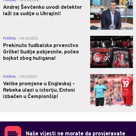
FUDBAL
18.04.2024.
|
Andrej Ševčenko uvodi detektor
laži za sudije u Ukrajini!
0
FUDBAL
06.12.2023.
|
Prekinuto fudbalsko prvenstvo
Grčke! Sudije pobjesnile, počeo
bojkot zbog huligana!
0
FUDBAL
03.11.2023.
|
Velike promjene u Engleskoj -
Rebeka ulazi u istoriju, Entoni
izbačen u Čempionšip!
Naše vijesti ne morate da provjeravate