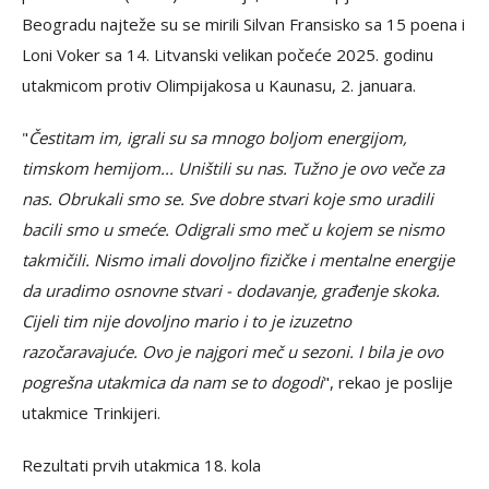
Beogradu najteže su se mirili Silvan Fransisko sa 15 poena i
Loni Voker sa 14. Litvanski velikan počeće 2025. godinu
utakmicom protiv Olimpijakosa u Kaunasu, 2. januara.
"
Čestitam im, igrali su sa mnogo boljom energijom,
timskom hemijom... Uništili su nas. Tužno je ovo veče za
nas. Obrukali smo se. Sve dobre stvari koje smo uradili
bacili smo u smeće. Odigrali smo meč u kojem se nismo
takmičili. Nismo imali dovoljno fizičke i mentalne energije
da uradimo osnovne stvari - dodavanje, građenje skoka.
Cijeli tim nije dovoljno mario i to je izuzetno
razočaravajuće. Ovo je najgori meč u sezoni. I bila je ovo
pogrešna utakmica da nam se to dogodi
", rekao je poslije
utakmice Trinkijeri.
Rezultati prvih utakmica 18. kola