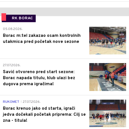
RK BORAC
0
05.08.2026.
Borac m:tel zakazao osam kontrolnih
utakmica pred početak nove sezone
0
27.07.2026.
Savić otvoreno pred start sezone:
Borac napada titulu, klub ulazi bez
dugova prema igračima!
0
RUKOMET
27.07.2026.
|
Borac krenuo jako od starta, igrači
jedva dočekali početak priprema: Cilj se
zna - titula!