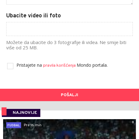
Ubacite video ili foto
Možete da ubacite do 3 fotografije ili videa. Ne smije biti
više od 25 MB.
Pristajete na
Mondo portala.
pravila korišćenja
POŠALJI
NAJNOVIJE
0
Pre 16 min
FUDBAL