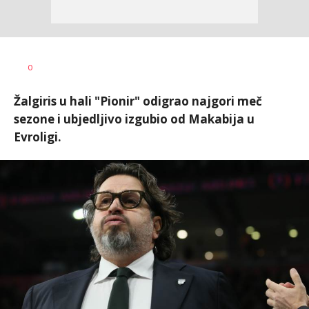
0
Žalgiris u hali "Pionir" odigrao najgori meč
sezone i ubjedljivo izgubio od Makabija u
Evroligi.