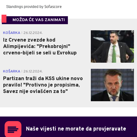
Sofascore
Standings provided by
MOŽDA ĆE VAS ZANIMATI
0
KOŠARKA
26.12.2024.
|
Iz Crvene zvezde kod
Alimpijevića: "Prekobrojni"
crveno-bijeli se seli u Evrokup
0
KOŠARKA
26.12.2024.
|
Partizan traži da KSS ukine novo
pravilo! "Protivno je propisima,
Savez nije ovlašćen za to"
Naše vijesti ne morate da provjeravate