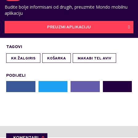
Budite bolje informisani od drugih, preuzmite Mondo mobilnu
aplikaciju
PREUZMI APLIKACIJU
TAGOVI
KK ŽALGIRIS
KOŠARKA
MAKABI TEL AVIV
PODIJELI
KOMENTARI
0