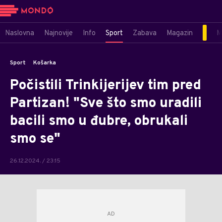
Naslovna
Najnovije
Info
Sport
Zabava
Magazin
M
Sport
Košarka
Počistili Trinkijerijev tim pred
Partizan! "Sve što smo uradili
bacili smo u đubre, obrukali
smo se"
26.12.2024. / 23:15