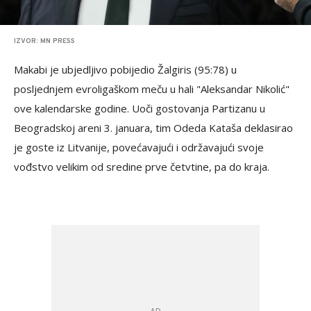
IZVOR: MN PRESS
Makabi je ubjedljivo pobijedio Žalgiris (95:78) u
posljednjem evroligaškom meču u hali "Aleksandar Nikolić"
ove kalendarske godine. Uoči gostovanja Partizanu u
Beogradskoj areni 3. januara, tim Odeda Kataša deklasirao
je goste iz Litvanije, povećavajući i održavajući svoje
vođstvo velikim od sredine prve četvtine, pa do kraja.