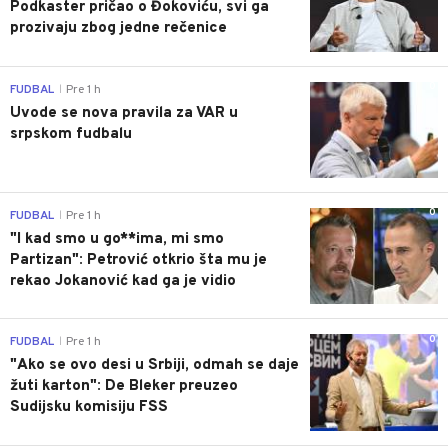
Podkaster pričao o Đokoviću, svi ga
prozivaju zbog jedne rečenice
0
FUDBAL
Pre 1 h
|
Uvode se nova pravila za VAR u
srpskom fudbalu
0
FUDBAL
Pre 1 h
|
"I kad smo u go**ima, mi smo
Partizan": Petrović otkrio šta mu je
rekao Jokanović kad ga je vidio
0
FUDBAL
Pre 1 h
|
"Ako se ovo desi u Srbiji, odmah se daje
žuti karton": De Bleker preuzeo
Sudijsku komisiju FSS