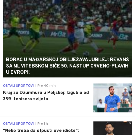
BORAC U MAĐARSKOJ OBILJEŽAVA JUBILEJ: REVANŠ
SA ML VITEBSKOM BIĆE 50. NASTUP CRVENO-PLAVIH
U EVROPI!
0
OSTALI SPORTOVI
Pre 40 min
|
Kraj za Džumhura u Poljskoj: Izgubio od
359. tenisera svijeta
0
OSTALI SPORTOVI
Pre 1 h
|
"Neko treba da otpusti ove idiote":