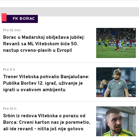
FK BORAC
0
Pre 16 min
Borac u Mađarskoj obilježava jubilej:
Revanš sa ML Vitebskom biće 50.
nastup crveno-plavih u Evropi!
0
Pre 9 h
Trener Vitebska pohvalio Banjalučane:
Publika Borčev 12. igrač, uživanje je
igrati u ovakvom ambijentu
0
Pre 10 h
Srbin iz redova Vitebska o porazu od
Borca: Crveni karton nas je poremetio,
ali ide revanš - ništa još nije gotovo