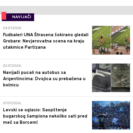
NAVIJAČI
0
24.07.2026.
Fudbaleri UNA Štrasena šokirano gledali
Grobare: Nevjerovatna scena na kraju
utakmice Partizana
0
22.07.2026.
Navijači pucali na autobus sa
Argentincima: Dvojica su prebačena u
bolnicu
1
07.07.2026.
Levski se oglasio: Saopštenje
bugarskog šampiona nekoliko sati pred
meč sa Borcem!