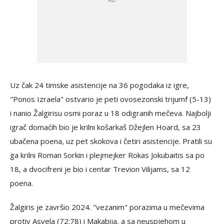
Uz čak 24 timske asistencije na 36 pogodaka iz igre,
"Ponos Izraela" ostvario je peti ovosezonski trijumf (5-13)
i nanio Žalgirisu osmi poraz u 18 odigranih mečeva. Najbolji
igrač domaćih bio je krilni košarkaš Džejlen Hoard, sa 23
ubačena poena, uz pet skokova i četiri asistencije. Pratili su
ga krilni Roman Sorkin i plejmejker Rokas Jokubaitis sa po
18, a dvocifreni je bio i centar Trevion Vilijams, sa 12
poena.
Žalgiris je završio 2024. "vezanim" porazima u mečevima
protiv Asvela (72:78) i Makabija, a sa neuspjehom u