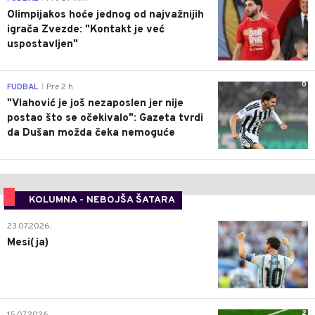
Olimpijakos hoće jednog od najvažnijih
igrača Zvezde: "Kontakt je već
uspostavljen"
0
FUDBAL
Pre 2 h
|
"Vlahović je još nezaposlen jer nije
postao što se očekivalo": Gazeta tvrdi
da Dušan možda čeka nemoguće
KOLUMNA - NEBOJŠA ŠATARA
0
23.07.2026.
Mesi(ja)
2