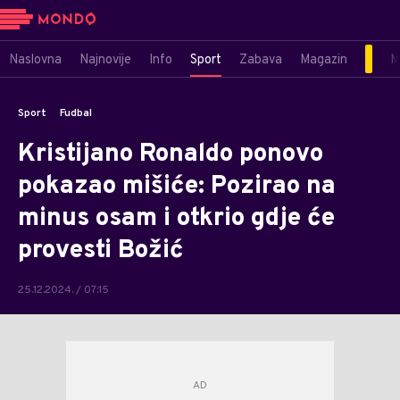
Naslovna
Najnovije
Info
Sport
Zabava
Magazin
M
Sport
Fudbal
Kristijano Ronaldo ponovo
pokazao mišiće: Pozirao na
minus osam i otkrio gdje će
provesti Božić
25.12.2024. / 07:15