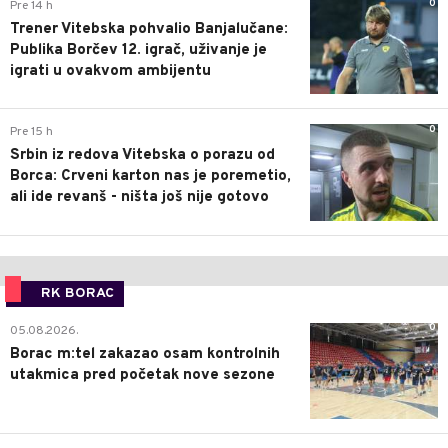
0
Pre 14 h
Trener Vitebska pohvalio Banjalučane:
Publika Borčev 12. igrač, uživanje je
igrati u ovakvom ambijentu
0
Pre 15 h
Srbin iz redova Vitebska o porazu od
Borca: Crveni karton nas je poremetio,
ali ide revanš - ništa još nije gotovo
RK BORAC
0
05.08.2026.
Borac m:tel zakazao osam kontrolnih
utakmica pred početak nove sezone