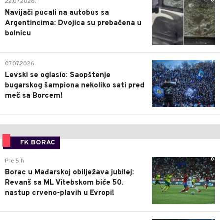
0
22.07.2026.
Navijači pucali na autobus sa
Argentincima: Dvojica su prebačena u
bolnicu
1
07.07.2026.
Levski se oglasio: Saopštenje
bugarskog šampiona nekoliko sati pred
meč sa Borcem!
FK BORAC
0
Pre 5 h
Borac u Mađarskoj obilježava jubilej:
Revanš sa ML Vitebskom biće 50.
nastup crveno-plavih u Evropi!