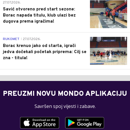
0
27.07.2026.
Savić otvoreno pred start sezone:
Borac napada titulu, klub ulazi bez
dugova prema igračima!
0
RUKOMET
27.07.2026.
|
Borac krenuo jako od starta, igrači
jedva dočekali početak priprema: Cilj se
zna - titula!
PREUZMI NOVU MONDO APLIKACIJU
Savršen spoj vijesti i zabave.