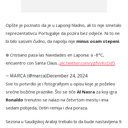
Opšte je poznato da je u Laponiji hladno, ali to nije smetalo
reprezentativcu Portugalije da pozira bez odjeće. Ni to ne
bi bilo sasvim čudno, da napolju nije
minus osam stepeni
.
❄️ Cristiano pasa las Navidades en Laponia: a -8°C,
encuentro con Santa Claus...
pic.twitter.com/ygfVvKcOd5
December 24, 2024
— MARCA (@marca)
Sve to potvrdio je i fotografijom u opisu koje je poželeo
srećne božićne praznike. Što se tiče
Al Nasra
za koji igra
Ronaldo
trenutno se nalazi na četvrtom mestu i ima
sedam pobjeda, četiri remija i dva poraza.
Sezona u Saudijskoj Arabiji trebalo bi da bude nastavljena 9.