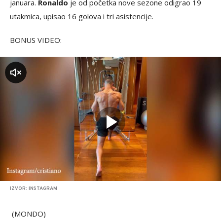
januara.
Ronaldo
je od početka nove sezone odigrao 19
utakmica, upisao 16 golova i tri asistencije.
BONUS VIDEO:
zvuk
IZVOR: INSTAGRAM
(MONDO)