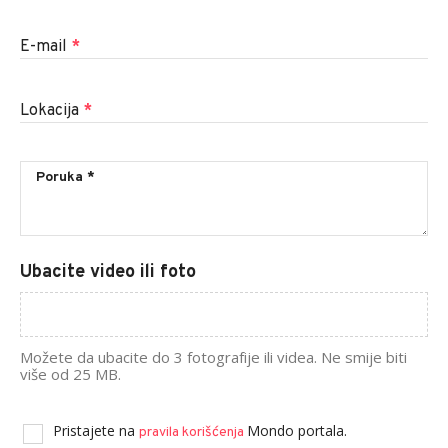
E-mail
*
Lokacija
*
Ubacite video ili foto
Možete da ubacite do 3 fotografije ili videa. Ne smije biti
više od 25 MB.
Pristajete na
Mondo portala.
pravila korišćenja