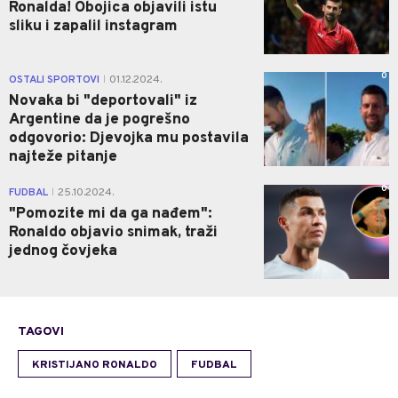
Ronalda! Obojica objavili istu
sliku i zapalil instagram
0
OSTALI SPORTOVI
01.12.2024.
|
Novaka bi "deportovali" iz
Argentine da je pogrešno
odgovorio: Djevojka mu postavila
najteže pitanje
0
FUDBAL
25.10.2024.
|
"Pomozite mi da ga nađem":
Ronaldo objavio snimak, traži
jednog čovjeka
TAGOVI
KRISTIJANO RONALDO
FUDBAL