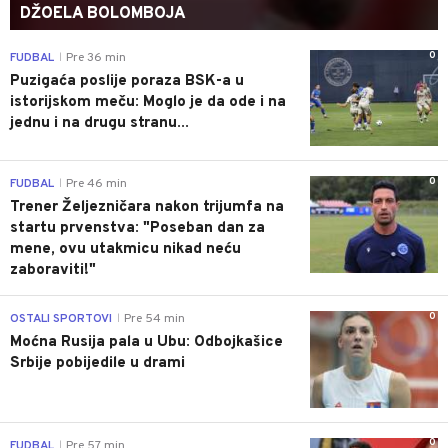
DŽOELA BOLOMBOJA
0
FUDBAL
Pre 36 min
|
Puzigaća poslije poraza BSK-a u
istorijskom meču: Moglo je da ode i na
jednu i na drugu stranu...
0
FUDBAL
Pre 46 min
|
Trener Željezničara nakon trijumfa na
startu prvenstva: "Poseban dan za
mene, ovu utakmicu nikad neću
zaboraviti!"
0
OSTALI SPORTOVI
Pre 54 min
|
Moćna Rusija pala u Ubu: Odbojkašice
Srbije pobijedile u drami
0
FUDBAL
Pre 57 min
|