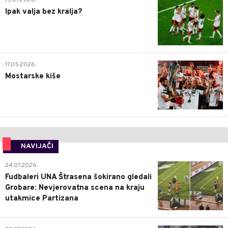
15.07.2026.
Ipak valja bez kralja?
0
17.05.2026.
Mostarske kiše
NAVIJAČI
0
24.07.2026.
Fudbaleri UNA Štrasena šokirano gledali
Grobare: Nevjerovatna scena na kraju
utakmice Partizana