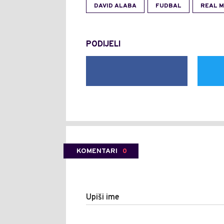
DAVID ALABA
FUDBAL
REAL 
PODIJELI
KOMENTARI
0
Upiši ime