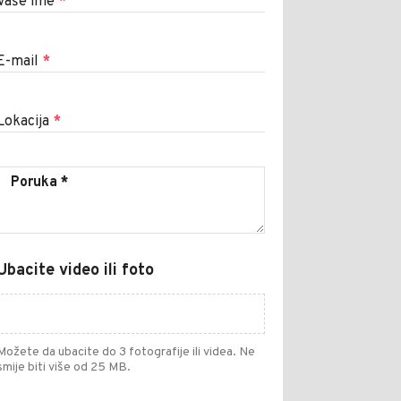
Vaše ime
*
E-mail
*
Lokacija
*
Ubacite video ili foto
Možete da ubacite do 3 fotografije ili videa. Ne
smije biti više od 25 MB.