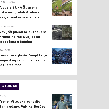
0
24.07.2026.
Fudbaleri UNA Štrasena
šokirano gledali Grobare:
Nevjerovatna scena na k...
0
22.07.2026.
Navijači pucali na autobus sa
Argentincima: Dvojica su
prebačena u bolnicu
1
07.07.2026.
Levski se oglasio: Saopštenje
bugarskog šampiona nekoliko
sati pred meč ...
FK BORAC
0
Pre 5 h
Trener Vitebska pohvalio
Banjalučane: Publika Borčev