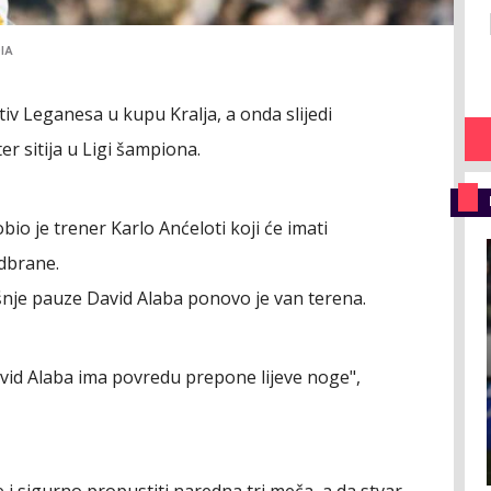
IA
tiv Leganesa u kupu Kralja, a onda slijedi
er sitija u Ligi šampiona.
bio je trener Karlo Anćeloti koji će imati
dbrane.
nje pauze David Alaba ponovo je van terena.
avid Alaba ima povredu prepone lijeve noge",
e i sigurno propustiti naredna tri meča, a da stvar