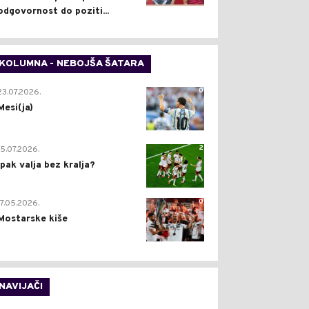
odgovornost do poziti...
KOLUMNA - NEBOJŠA ŠATARA
0
23.07.2026.
Mesi(ja)
2
15.07.2026.
Ipak valja bez kralja?
0
17.05.2026.
Mostarske kiše
NAVIJAČI