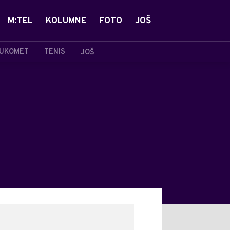
M:TEL
KOLUMNE
FOTO
JOŠ
UKOMET
TENIS
JOŠ