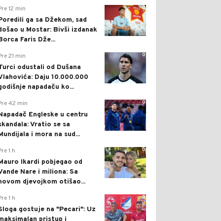
0
Pre 12 min
Poredili ga sa Džekom, sad
došao u Mostar: Bivši izdanak
Borca Faris Dže...
0
Pre 21 min
Turci odustali od Dušana
Vlahovića: Daju 10.000.000
godišnje napadaču ko...
0
Pre 42 min
Napadač Engleske u centru
skandala: Vratio se sa
Mundijala i mora na sud...
0
Pre 1 h
Mauro Ikardi pobjegao od
Vande Nare i miliona: Sa
novom djevojkom otišao...
0
Pre 1 h
Sloga gostuje na "Pecari": Uz
maksimalan pristup i