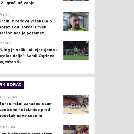
12. igrač, uživanje...
0
Pre 5 h
Srbin iz redova Vitebska o
porazu od Borca: Crveni
karton nas je poremet...
0
Pre 14 h
"Ulog je veliki, ali vjerujemo u
prolaz dalje": Sandi Ogrinec
svjestan š...
RK BORAC
0
05.08.2026.
Borac m:tel zakazao osam
kontrolnih utakmica pred
početak nove sezone
0
27.07.2026.