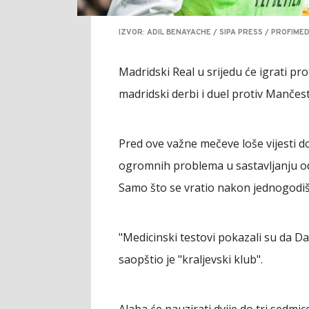
IZVOR: ADIL BENAYACHE / SIPA PRESS / PROFIMED
Madridski Real u srijedu će igrati pro
madridski derbi i duel protiv Mančest
Pred ove važne mečeve loše vijesti do
ogromnih problema u sastavljanju o
Samo što se vratio nakon jednogodiš
"Medicinski testovi pokazali su da D
saopštio je "kraljevski klub".
Alaba će pauzirati dvije do tri sedmic