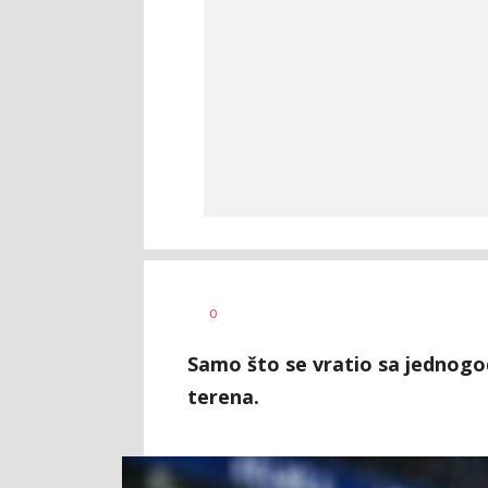
Goran
AUTOR
0
Arbutina
Samo što se vratio sa jednogo
terena.