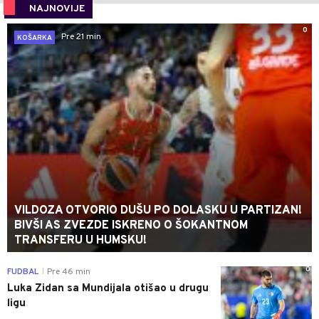
NAJNOVIJE
0
Pre 21 min
KOŠARKA
VILDOZA OTVORIO DUŠU PO DOLASKU U PARTIZAN!
BIVŠI AS ZVEZDE ISKRENO O ŠOKANTNOM
TRANSFERU U HUMSKU!
0
FUDBAL
Pre 46 min
|
Luka Zidan sa Mundijala otišao u drugu
ligu