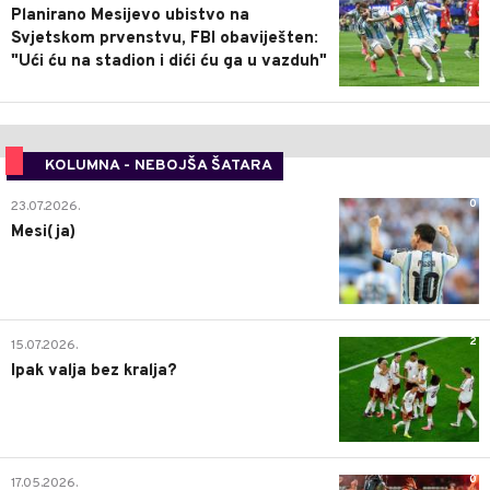
Planirano Mesijevo ubistvo na
Svjetskom prvenstvu, FBI obaviješten:
"Ući ću na stadion i dići ću ga u vazduh"
KOLUMNA - NEBOJŠA ŠATARA
0
23.07.2026.
Mesi(ja)
2
15.07.2026.
Ipak valja bez kralja?
0
17.05.2026.