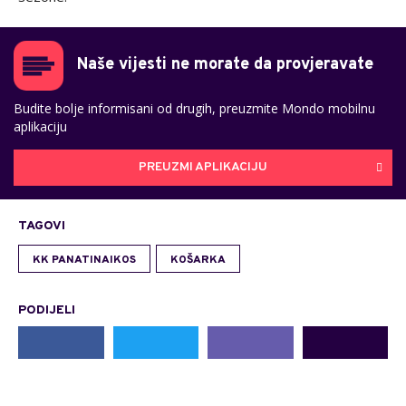
Naše vijesti ne morate da provjeravate
Budite bolje informisani od drugih, preuzmite Mondo mobilnu
aplikaciju
PREUZMI APLIKACIJU
TAGOVI
KK PANATINAIKOS
KOŠARKA
PODIJELI