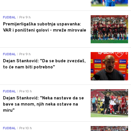
0
FUDBAL
Pre 9 h
|
Premijerligaška subotnja uspavanka:
VAR i poništeni golovi - mreže mirovale
0
FUDBAL
Pre 9 h
|
Dejan Stanković: "Da se bude zvezdaš,
to će nam biti potrebno"
0
FUDBAL
Pre 10 h
|
Dejan Stanković: "Neka nastave da se
bave sa mnom, njih neka ostave na
miru"
0
FUDBAL
Pre 10 h
|