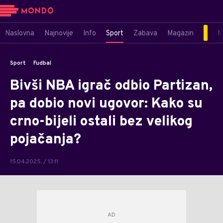
Naslovna
Najnovije
Info
Sport
Zabava
Magazin
M
Sport
Fudbal
Bivši NBA igrač odbio Partizan,
pa dobio novi ugovor: Kako su
crno-bijeli ostali bez velikog
pojačanja?
15.04.2025. / 13:11