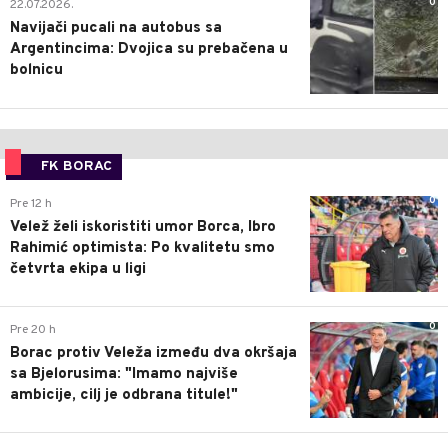
0
22.07.2026.
Navijači pucali na autobus sa
Argentincima: Dvojica su prebačena u
bolnicu
FK BORAC
0
Pre 12 h
Velež želi iskoristiti umor Borca, Ibro
Rahimić optimista: Po kvalitetu smo
četvrta ekipa u ligi
0
Pre 20 h
Borac protiv Veleža između dva okršaja
sa Bjelorusima: "Imamo najviše
ambicije, cilj je odbrana titule!"