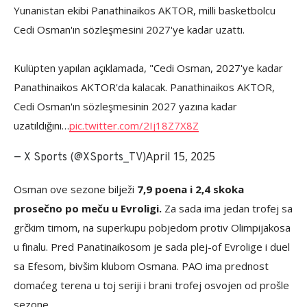
Yunanistan ekibi Panathinaikos AKTOR, milli basketbolcu
Cedi Osman'ın sözleşmesini 2027'ye kadar uzattı.
Kulüpten yapılan açıklamada, "Cedi Osman, 2027'ye kadar
Panathinaikos AKTOR'da kalacak. Panathinaikos AKTOR,
Cedi Osman'ın sözleşmesinin 2027 yazına kadar
uzatıldığını…
pic.twitter.com/2Ij18Z7X8Z
April 15, 2025
— X Sports (@XSports_TV)
Osman ove sezone bilježi
7,9 poena i 2,4 skoka
prosečno po meču u Evroligi.
Za sada ima jedan trofej sa
grčkim timom, na superkupu pobjedom protiv Olimpijakosa
u finalu. Pred Panatinaikosom je sada plej-of Evrolige i duel
sa Efesom, bivšim klubom Osmana. PAO ima prednost
domaćeg terena u toj seriji i brani trofej osvojen od prošle
sezone.