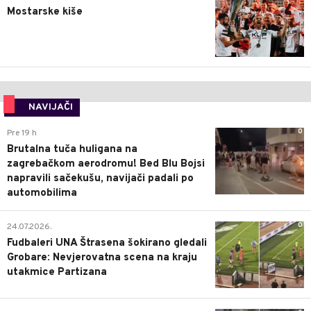
Mostarske kiše
NAVIJAČI
0
Pre 19 h
Brutalna tuča huligana na
zagrebačkom aerodromu! Bed Blu Bojsi
napravili sačekušu, navijači padali po
automobilima
0
24.07.2026.
Fudbaleri UNA Štrasena šokirano gledali
Grobare: Nevjerovatna scena na kraju
utakmice Partizana