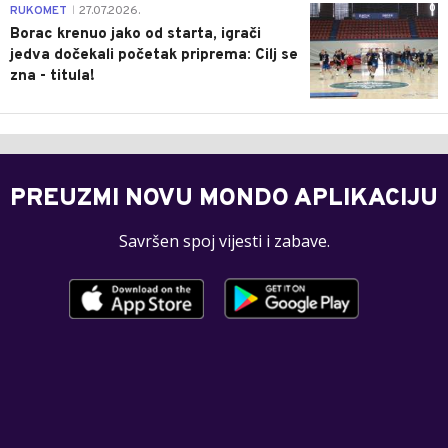
0
RUKOMET
27.07.2026.
|
Borac krenuo jako od starta, igrači
jedva dočekali početak priprema: Cilj se
zna - titula!
PREUZMI NOVU MONDO APLIKACIJU
Savršen spoj vijesti i zabave.