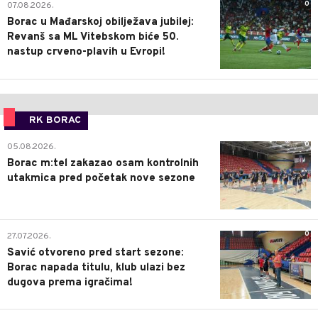
0
07.08.2026.
Borac u Mađarskoj obilježava jubilej:
Revanš sa ML Vitebskom biće 50.
nastup crveno-plavih u Evropi!
RK BORAC
0
05.08.2026.
Borac m:tel zakazao osam kontrolnih
utakmica pred početak nove sezone
0
27.07.2026.
Savić otvoreno pred start sezone:
Borac napada titulu, klub ulazi bez
dugova prema igračima!