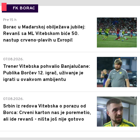
FK BORAC
0
Pre 15 h
Borac u Mađarskoj obilježava jubilej:
Revanš sa ML Vitebskom biće 50.
nastup crveno-plavih u Evropi!
0
07.08.2026.
Trener Vitebska pohvalio Banjalučane:
Publika Borčev 12. igrač, uživanje je
igrati u ovakvom ambijentu
0
07.08.2026.
Srbin iz redova Vitebska o porazu od
Borca: Crveni karton nas je poremetio,
ali ide revanš - ništa još nije gotovo