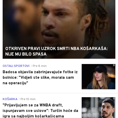
OTKRIVEN PRAVI UZROK SMRTI NBA KOŠARKAŠA:
NIJE MU BILO SPASA
0
OSTALI SPORTOVI
Pre 8 min
|
Badosa objavila zabrinjavajuće fotke iz
bolnice: "Vidjeli ste slike, morala sam
na operaciju"
0
KOŠARKA
Pre 10 min
|
"Prijavljujem se za WNBA draft,
ispunjavam sve uslove": Turčin hoće da
igra sa najboljim košarkašicama