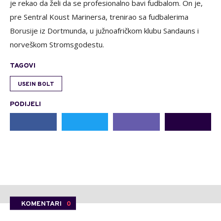
je rekao da želi da se profesionalno bavi fudbalom. On je,
pre Sentral Koust Marinersa, trenirao sa fudbalerima
Borusije iz Dortmunda, u južnoafričkom klubu Sandauns i
norveškom Stromsgodestu.
TAGOVI
USEIN BOLT
PODIJELI
KOMENTARI
0