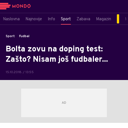
Naslovna
Najnovije
Info
Sport
Zabava
Magazin
M
Sport
Fudbal
Bolta zovu na doping test:
Zašto? Nisam još fudbaler...
15.10.2018. / 13:55