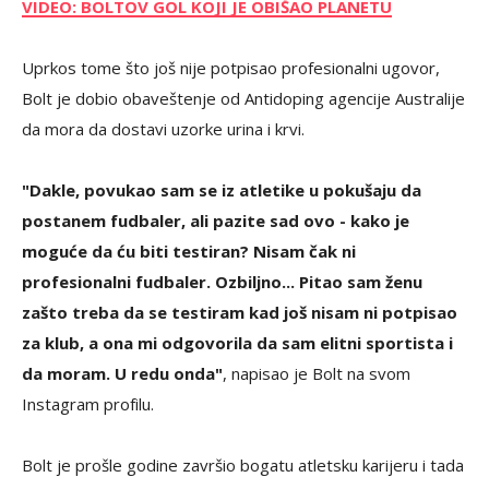
VIDEO: BOLTOV GOL KOJI JE OBIŠAO PLANETU
Uprkos tome što još nije potpisao profesionalni ugovor,
Bolt je dobio obaveštenje od Antidoping agencije Australije
da mora da dostavi uzorke urina i krvi.
"Dakle, povukao sam se iz atletike u pokušaju da
postanem fudbaler, ali pazite sad ovo - kako je
moguće da ću biti testiran? Nisam čak ni
profesionalni fudbaler. Ozbiljno... Pitao sam ženu
zašto treba da se testiram kad još nisam ni potpisao
za klub, a ona mi odgovorila da sam elitni sportista i
da moram. U redu onda"
, napisao je Bolt na svom
Instagram profilu.
Bolt je prošle godine završio bogatu atletsku karijeru i tada