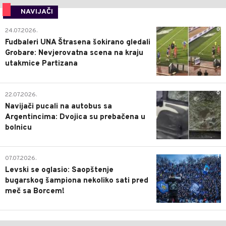
NAVIJAČI
0
24.07.2026.
Fudbaleri UNA Štrasena šokirano gledali
Grobare: Nevjerovatna scena na kraju
utakmice Partizana
0
22.07.2026.
Navijači pucali na autobus sa
Argentincima: Dvojica su prebačena u
bolnicu
1
07.07.2026.
Levski se oglasio: Saopštenje
bugarskog šampiona nekoliko sati pred
meč sa Borcem!