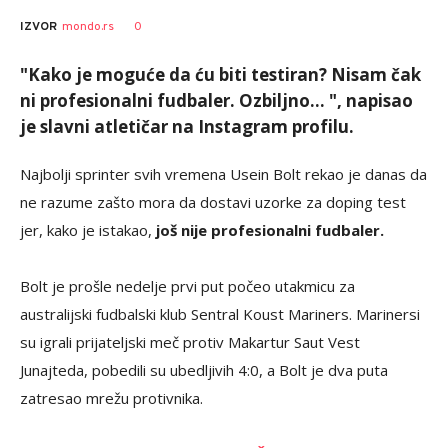
0
IZVOR
mondo.rs
"Kako je moguće da ću biti testiran? Nisam čak
ni profesionalni fudbaler. Ozbiljno... ", napisao
je slavni atletičar na Instagram profilu.
Najbolji sprinter svih vremena Usein Bolt rekao je danas da
ne razume zašto mora da dostavi uzorke za doping test
jer, kako je istakao,
još nije profesionalni fudbaler.
Bolt je prošle nedelje prvi put počeo utakmicu za
australijski fudbalski klub Sentral Koust Mariners.
Marinersi
su igrali prijateljski meč protiv Makartur Saut Vest
Junajteda, pobedili su ubedljivih 4:0, a Bolt je dva puta
zatresao mrežu protivnika.