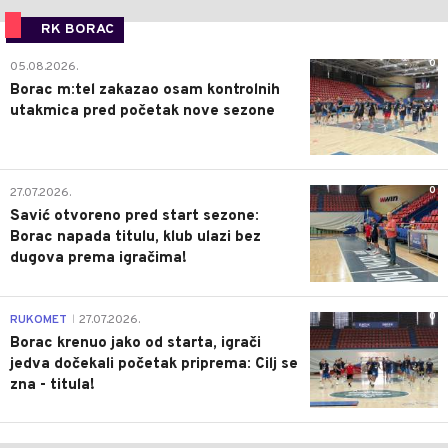
RK BORAC
0
05.08.2026.
Borac m:tel zakazao osam kontrolnih
utakmica pred početak nove sezone
0
27.07.2026.
Savić otvoreno pred start sezone:
Borac napada titulu, klub ulazi bez
dugova prema igračima!
0
RUKOMET
27.07.2026.
|
Borac krenuo jako od starta, igrači
jedva dočekali početak priprema: Cilj se
zna - titula!