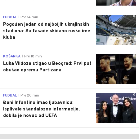
0
FUDBAL
Pre 14 min
|
Pogođen jedan od najboljih ukrajinskih
stadiona: Sa fasade skidano rusko ime
kluba
0
KOŠARKA
Pre 18 min
|
Luka Vildoza stigao u Beograd: Prvi put
obukao opremu Partizana
0
FUDBAL
Pre 20 min
|
Đani Infantino imao ljubavnicu:
Isplivale skandalozne informacije,
dobila je novac od UEFA