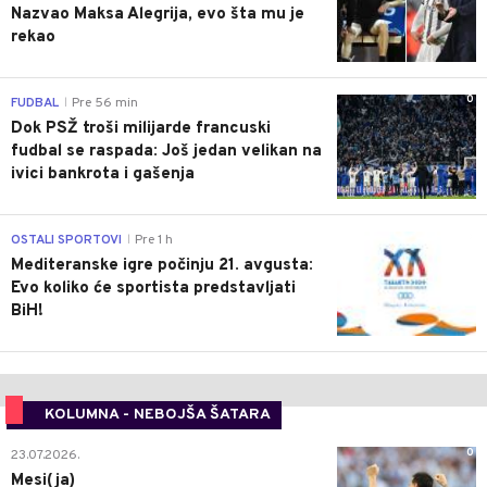
Nazvao Maksa Alegrija, evo šta mu je
rekao
0
FUDBAL
Pre 56 min
|
Dok PSŽ troši milijarde francuski
fudbal se raspada: Još jedan velikan na
ivici bankrota i gašenja
0
OSTALI SPORTOVI
Pre 1 h
|
Mediteranske igre počinju 21. avgusta:
Evo koliko će sportista predstavljati
BiH!
KOLUMNA - NEBOJŠA ŠATARA
0
23.07.2026.
Mesi(ja)