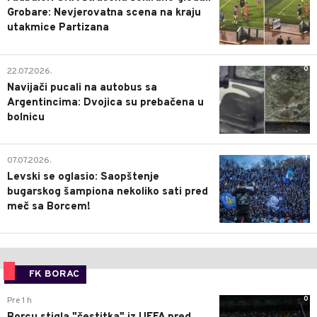
Grobare: Nevjerovatna scena na kraju
utakmice Partizana
0
22.07.2026.
Navijači pucali na autobus sa
Argentincima: Dvojica su prebačena u
bolnicu
1
07.07.2026.
Levski se oglasio: Saopštenje
bugarskog šampiona nekoliko sati pred
meč sa Borcem!
FK BORAC
0
Pre 1 h