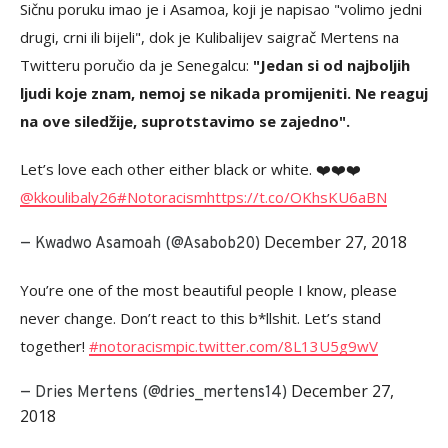
Sičnu poruku imao je i Asamoa, koji je napisao "volimo jedni
drugi, crni ili bijeli", dok je Kulibalijev saigrač Mertens na
Twitteru poručio da je Senegalcu:
"Jedan si od najboljih
ljudi koje znam, nemoj se nikada promijeniti. Ne reaguj
na ove siledžije, suprotstavimo se zajedno".
Let’s love each other either black or white. ❤️❤️❤️
@kkoulibaly26
#Notoracism
https://t.co/OKhsKU6aBN
December 27, 2018
— Kwadwo Asamoah (@Asabob20)
You’re one of the most beautiful people I know, please
never change. Don’t react to this b*llshit. Let’s stand
together!
#notoracism
pic.twitter.com/8L13U5g9wV
December 27,
— Dries Mertens (@dries_mertens14)
2018