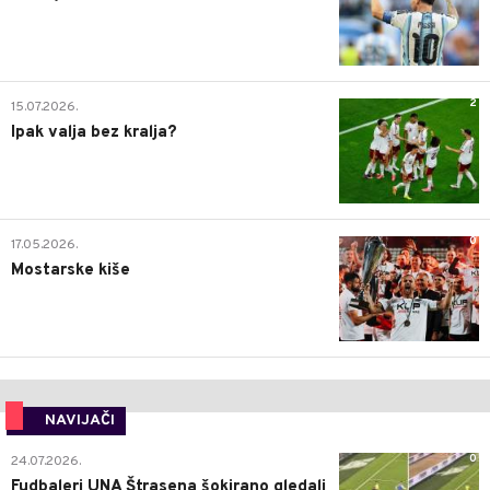
2
15.07.2026.
Ipak valja bez kralja?
0
17.05.2026.
Mostarske kiše
NAVIJAČI
0
24.07.2026.
Fudbaleri UNA Štrasena šokirano gledali