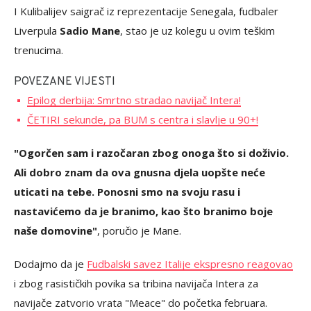
I Kulibalijev saigrač iz reprezentacije Senegala, fudbaler
Liverpula
Sadio Mane
, stao je uz kolegu u ovim teškim
trenucima.
POVEZANE VIJESTI
Epilog derbija: Smrtno stradao navijač Intera!
ČETIRI sekunde, pa BUM s centra i slavlje u 90+!
"Ogorčen sam i razočaran zbog onoga što si doživio.
Ali dobro znam da ova gnusna djela uopšte neće
uticati na tebe. Ponosni smo na svoju rasu i
nastavićemo da je branimo, kao što branimo boje
naše domovine"
, poručio je Mane.
Dodajmo da je
Fudbalski savez Italije ekspresno reagovao
i zbog rasističkih povika sa tribina navijača Intera za
navijače zatvorio vrata "Meace" do početka februara.