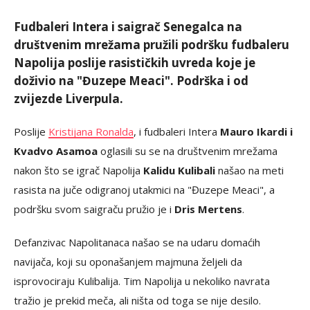
Fudbaleri Intera i saigrač Senegalca na
društvenim mrežama pružili podršku fudbaleru
Napolija poslije rasističkih uvreda koje je
doživio na "Đuzepe Meaci". Podrška i od
zvijezde Liverpula.
Poslije
Kristijana Ronalda
, i fudbaleri Intera
Mauro Ikardi i
Kvadvo Asamoa
oglasili su se na društvenim mrežama
nakon što se igrač Napolija
Kalidu Kulibali
našao na meti
rasista na juče odigranoj utakmici na "Đuzepe Meaci", a
podršku svom saigraču pružio je i
Dris Mertens
.
Defanzivac Napolitanaca našao se na udaru domaćih
navijača, koji su oponašanjem majmuna željeli da
isprovociraju Kulibalija. Tim Napolija u nekoliko navrata
tražio je prekid meča, ali ništa od toga se nije desilo.