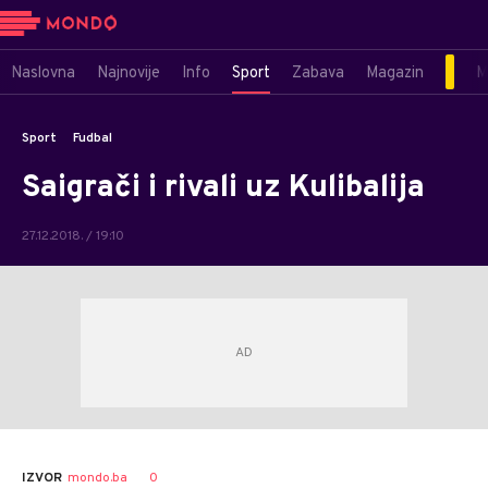
Naslovna
Najnovije
Info
Sport
Zabava
Magazin
M
Sport
Fudbal
Saigrači i rivali uz Kulibalija
27.12.2018. / 19:10
0
IZVOR
mondo.ba