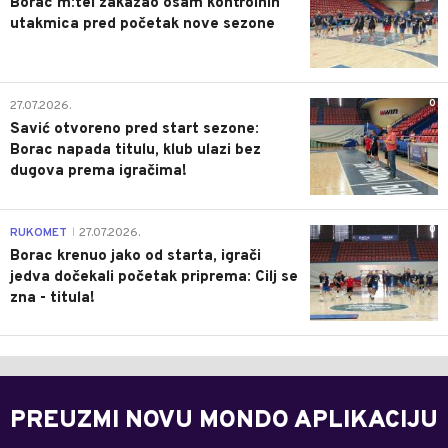
Borac m:tel zakazao osam kontrolnih
utakmica pred početak nove sezone
0
27.07.2026.
Savić otvoreno pred start sezone:
Borac napada titulu, klub ulazi bez
dugova prema igračima!
0
RUKOMET
27.07.2026.
|
Borac krenuo jako od starta, igrači
jedva dočekali početak priprema: Cilj se
zna - titula!
PREUZMI NOVU MONDO APLIKACIJU