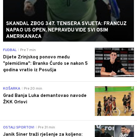
SKANDAL ZBOG 347. TENISERA SVIJETA: FRANCUZ
NAPAO US OPEN, NEPRAVDU VIDE SVI OSIM
AMERIKANACA
0
FUDBAL
Pre 7 min
|
Dijete Zrinjskog ponovo među
"plemićima": Branko Ćurdo se nakon 5
godina vratio iz Posušja
0
KOŠARKA
Pre 20 min
|
Grad Banja Luka demantovao navode
ŽKK Orlovi
0
OSTALI SPORTOVI
Pre 31 min
|
Janik Siner traži rješenje za koljeno: