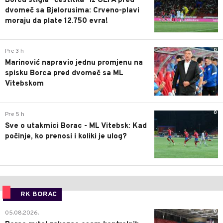
Borcu stigla "čestitka" iz UEFA pred
dvomeč sa Bjelorusima: Crveno-plavi
moraju da plate 12.750 evra!
0
Pre 3 h
Marinović napravio jednu promjenu na
spisku Borca pred dvomeč sa ML
Vitebskom
0
Pre 5 h
Sve o utakmici Borac - ML Vitebsk: Kad
počinje, ko prenosi i koliki je ulog?
RK BORAC
0
05.08.2026.