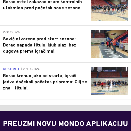
Borac m:tel zakazao osam kontrolnih
utakmica pred početak nove sezone
0
27.07.2026.
Savić otvoreno pred start sezone:
Borac napada titulu, klub ulazi bez
dugova prema igračima!
0
RUKOMET
27.07.2026.
|
Borac krenuo jako od starta, igrači
jedva dočekali početak priprema: Cilj se
zna - titula!
PREUZMI NOVU MONDO APLIKACIJU