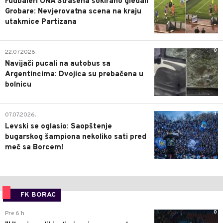
Fudbaleri UNA Štrasena šokirano gledali
Grobare: Nevjerovatna scena na kraju
utakmice Partizana
0
22.07.2026.
Navijači pucali na autobus sa
Argentincima: Dvojica su prebačena u
bolnicu
1
07.07.2026.
Levski se oglasio: Saopštenje
bugarskog šampiona nekoliko sati pred
meč sa Borcem!
FK BORAC
0
Pre 6 h