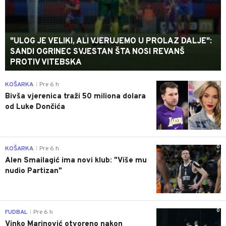
"ULOG JE VELIKI, ALI VJERUJEMO U PROLAZ DALJE":
SANDI OGRINEC SVJESTAN ŠTA NOSI REVANŠ
PROTIV VITEBSKA
0
KOŠARKA
Pre 6 h
|
Bivša vjerenica traži 50 miliona dolara
od Luke Dončića
0
KOŠARKA
Pre 6 h
|
Alen Smailagić ima novi klub: "Više mu
nudio Partizan"
0
FUDBAL
Pre 6 h
|
Vinko Marinović otvoreno nakon