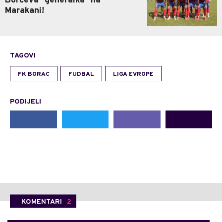
Borčeva "generalka" na
Marakani!
TAGOVI
FK BORAC
FUDBAL
LIGA EVROPE
PODIJELI
KOMENTARI
2