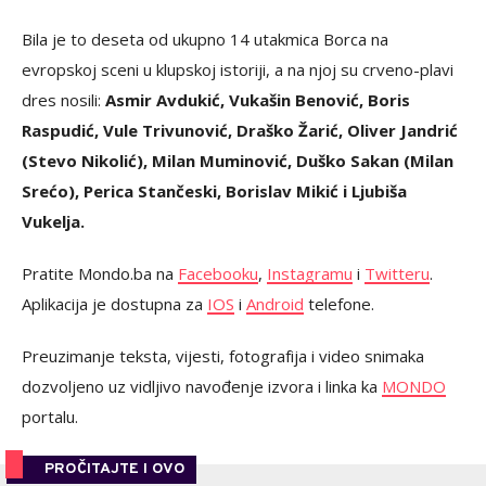
Bila je to deseta od ukupno 14 utakmica Borca na
evropskoj sceni u klupskoj istoriji, a na njoj su crveno-plavi
dres nosili:
Asmir Avdukić, Vukašin Benović, Boris
Raspudić, Vule Trivunović, Draško Žarić, Oliver Jandrić
(Stevo Nikolić), Milan Muminović, Duško Sakan (Milan
Srećo), Perica Stančeski, Borislav Mikić i Ljubiša
Vukelja.
Pratite Mondo.ba na
Facebooku
,
Instagramu
i
Twitteru
.
Aplikacija je dostupna za
IOS
i
Android
telefone.
Preuzimanje teksta, vijesti, fotografija i video snimaka
dozvoljeno uz vidljivo navođenje izvora i linka ka
MONDO
portalu.
PROČITAJTE I OVO