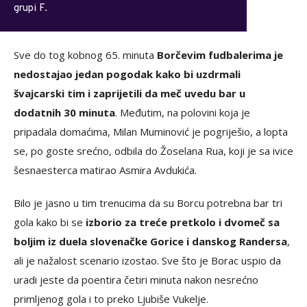
grupi F.
Sve do tog kobnog 65. minuta
Borčevim fudbalerima je
nedostajao jedan pogodak kako bi uzdrmali
švajcarski tim i zaprijetili da meč uvedu bar u
dodatnih 30 minuta
. Međutim, na polovini koja je
pripadala domaćima, Milan Muminović je pogriješio, a lopta
se, po goste srećno, odbila do Žoselana Rua, koji je sa ivice
šesnaesterca matirao Asmira Avdukića.
Bilo je jasno u tim trenucima da su Borcu potrebna bar tri
gola kako bi se
izborio za treće pretkolo i dvomeč sa
boljim iz duela slovenačke Gorice i danskog Randersa
,
ali je nažalost scenario izostao. Sve što je Borac uspio da
uradi jeste da poentira četiri minuta nakon nesrećno
primljenog gola i to preko Ljubiše Vukelje.