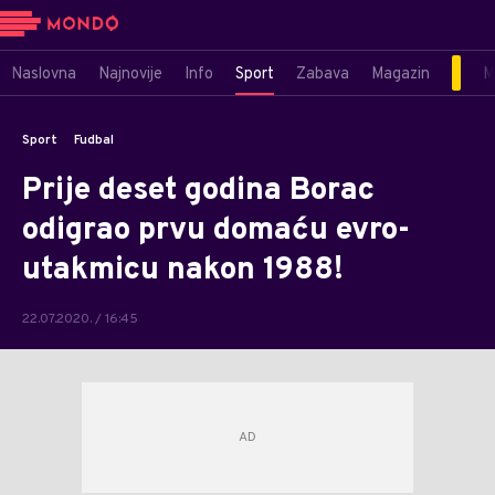
Naslovna
Najnovije
Info
Sport
Zabava
Magazin
M
Sport
Fudbal
Prije deset godina Borac
odigrao prvu domaću evro-
utakmicu nakon 1988!
22.07.2020. / 16:45