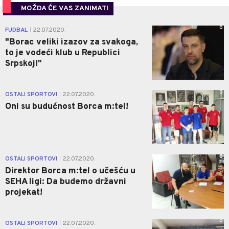
MOŽDA ĆE VAS ZANIMATI
0
FUDBAL
22.07.2020.
|
"Borac veliki izazov za svakoga,
to je vodeći klub u Republici
Srpskoj!"
0
OSTALI SPORTOVI
22.07.2020.
|
Oni su budućnost Borca m:tel!
0
OSTALI SPORTOVI
22.07.2020.
|
Direktor Borca m:tel o učešću u
SEHA ligi: Da budemo državni
projekat!
0
OSTALI SPORTOVI
22.07.2020.
|