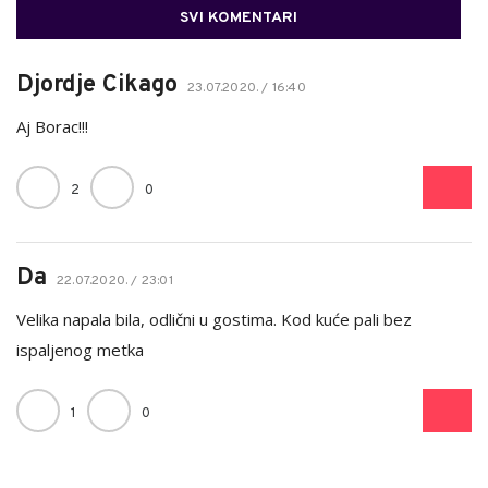
SVI KOMENTARI
Djordje Cikago
23.07.2020. / 16:40
Aj Borac!!!
2
0
Da
22.07.2020. / 23:01
Velika napala bila, odlični u gostima. Kod kuće pali bez
ispaljenog metka
1
0