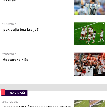
2
15.07.2026.
Ipak valja bez kralja?
0
17.05.2026.
Mostarske kiše
NAVIJAČI
0
24.07.2026.