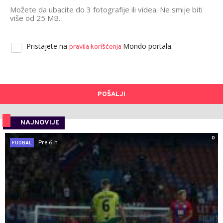
Možete da ubacite do 3 fotografije ili videa. Ne smije biti
više od 25 MB.
Pristajete na
Mondo portala.
pravila korišćenja
POŠALJI
NAJNOVIJE
0
Pre 6 h
FUDBAL