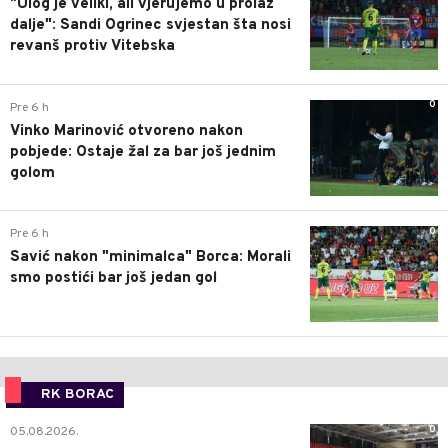
"Ulog je veliki, ali vjerujemo u prolaz
dalje": Sandi Ogrinec svjestan šta nosi
revanš protiv Vitebska
0
Pre 6 h
Vinko Marinović otvoreno nakon
pobjede: Ostaje žal za bar još jednim
golom
0
Pre 6 h
Savić nakon "minimalca" Borca: Morali
smo postići bar još jedan gol
RK BORAC
0
05.08.2026.