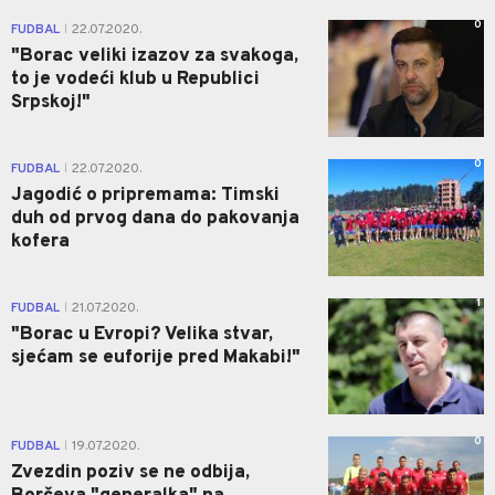
0
FUDBAL
22.07.2020.
|
"Borac veliki izazov za svakoga,
to je vodeći klub u Republici
Srpskoj!"
0
FUDBAL
22.07.2020.
|
Jagodić o pripremama: Timski
duh od prvog dana do pakovanja
kofera
1
FUDBAL
21.07.2020.
|
"Borac u Evropi? Velika stvar,
sjećam se euforije pred Makabi!"
0
FUDBAL
19.07.2020.
|
Zvezdin poziv se ne odbija,