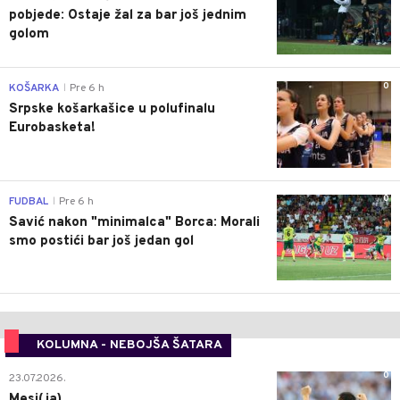
pobjede: Ostaje žal za bar još jednim
golom
0
KOŠARKA
Pre 6 h
|
Srpske košarkašice u polufinalu
Eurobasketa!
0
FUDBAL
Pre 6 h
|
Savić nakon "minimalca" Borca: Morali
smo postići bar još jedan gol
KOLUMNA - NEBOJŠA ŠATARA
0
23.07.2026.
Mesi(ja)