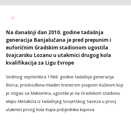
Dragan
AUTOR
2
Šutvić
Na današnji dan 2010. godine tadašnja
generacija Banjalučana je pred prepunim i
euforičnim Gradskim stadionom ugostila
švajcarsku Lozanu u utakmici drugog kola
kvalifikacija za Ligu Evrope
Sedmog septembra 1988. godine tadašnja generacija
Borca, predvođena mladim trenerom Josipom Kužeom koji
je stigao sa Maksimira, ugostila je na Gradskom stadionu
ekipu Metalista iz tadašnjeg Sovjetskog Saveza u prvoj
utakmici prvog kola Kupa pobjednika kupova.