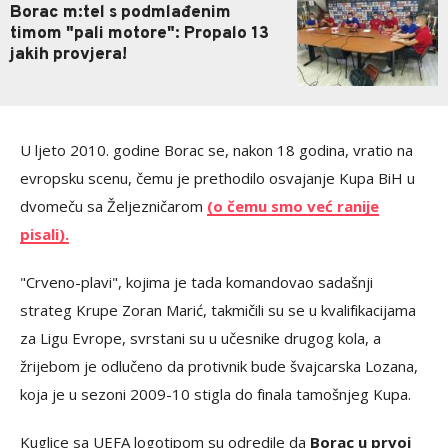
Borac m:tel s podmlađenim
timom "pali motore": Propalo 13
jakih provjera!
U ljeto 2010. godine Borac se, nakon 18 godina, vratio na
evropsku scenu, čemu je prethodilo osvajanje Kupa BiH u
dvomeču sa Željezničarom
(o čemu smo već ranije
pisali).
"Crveno-plavi", kojima je tada komandovao sadašnji
strateg Krupe Zoran Marić, takmičili su se u kvalifikacijama
za Ligu Evrope, svrstani su u učesnike drugog kola, a
žrijebom je odlučeno da protivnik bude švajcarska Lozana,
koja je u sezoni 2009-10 stigla do finala tamošnjeg Kupa.
Kuglice sa UEFA logotipom su odredile da
Borac u prvoj