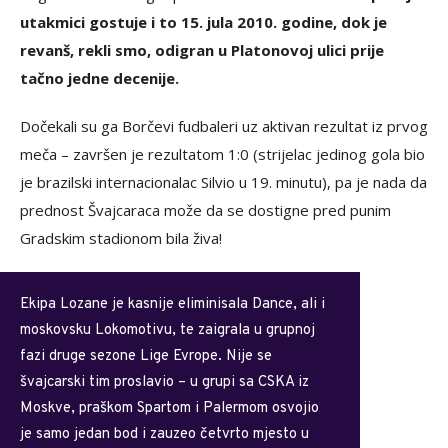
utakmici gostuje i to 15. jula 2010. godine, dok je
revanš, rekli smo, odigran u Platonovoj ulici prije
tačno jedne decenije.
Dočekali su ga Borčevi fudbaleri uz aktivan rezultat iz prvog
meča – završen je rezultatom 1:0 (strijelac jedinog gola bio
je brazilski internacionalac Silvio u 19. minutu), pa je nada da
prednost Švajcaraca može da se dostigne pred punim
Gradskim stadionom bila živa!
Ekipa Lozane je kasnije eliminisala Dance, ali i
moskovsku Lokomotivu, te zaigrala u grupnoj
fazi druge sezone Lige Evrope. Nije se
švajcarski tim proslavio – u grupi sa CSKA iz
Moskve, praškom Spartom i Palermom osvojio
je samo jedan bod i zauzeo četvrto mjesto u