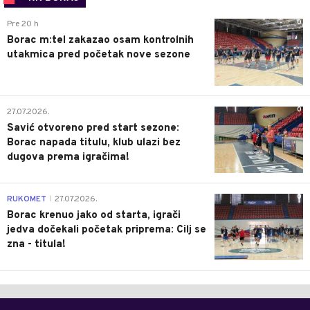
0
Pre 20 h
Borac m:tel zakazao osam kontrolnih
utakmica pred početak nove sezone
0
27.07.2026.
Savić otvoreno pred start sezone:
Borac napada titulu, klub ulazi bez
dugova prema igračima!
0
RUKOMET
27.07.2026.
|
Borac krenuo jako od starta, igrači
jedva dočekali početak priprema: Cilj se
zna - titula!