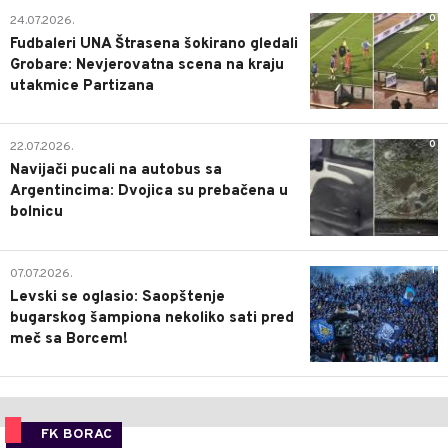
0
24.07.2026.
Fudbaleri UNA Štrasena šokirano gledali
Grobare: Nevjerovatna scena na kraju
utakmice Partizana
0
22.07.2026.
Navijači pucali na autobus sa
Argentincima: Dvojica su prebačena u
bolnicu
1
07.07.2026.
Levski se oglasio: Saopštenje
bugarskog šampiona nekoliko sati pred
meč sa Borcem!
FK BORAC