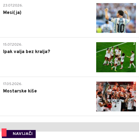
0
23.07.2026.
Mesi(ja)
2
15.07.2026.
Ipak valja bez kralja?
0
17.05.2026.
Mostarske kiše
NAVIJAČI