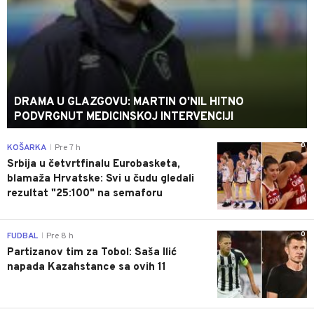
DRAMA U GLAZGOVU: MARTIN O'NIL HITNO
PODVRGNUT MEDICINSKOJ INTERVENCIJI
0
KOŠARKA
Pre 7 h
|
Srbija u četvrtfinalu Eurobasketa,
blamaža Hrvatske: Svi u čudu gledali
rezultat "25:100" na semaforu
0
FUDBAL
Pre 8 h
|
Partizanov tim za Tobol: Saša Ilić
napada Kazahstance sa ovih 11