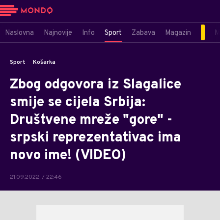
Naslovna
Najnovije
Info
Sport
Zabava
Magazin
M
Sport
Košarka
Zbog odgovora iz Slagalice
smije se cijela Srbija:
Društvene mreže "gore" -
srpski reprezentativac ima
novo ime! (VIDEO)
21.09.2022. / 22:46