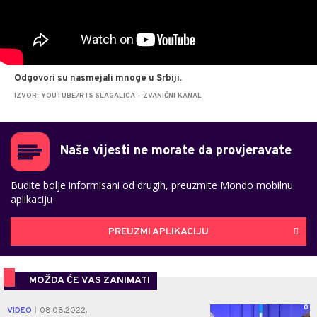
Odgovori su nasmejali mnoge u Srbiji.
IZVOR: YOUTUBE/RTS SLAGALICA - ZVANIČNI KANAL
Naše vijesti ne morate da provjeravate
Budite bolje informisani od drugih, preuzmite Mondo mobilnu
aplikaciju
PREUZMI APLIKACIJU
MOŽDA ĆE VAS ZANIMATI
0
VIDEO
08.08.2022.
|