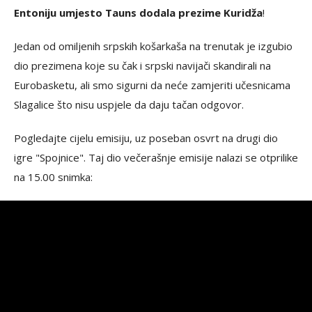
Entoniju umjesto Tauns dodala prezime Kuridža
!
Jedan od omiljenih srpskih košarkaša na trenutak je izgubio
dio prezimena koje su čak i srpski navijači skandirali na
Eurobasketu, ali smo sigurni da neće zamjeriti učesnicama
Slagalice što nisu uspjele da daju tačan odgovor.
Pogledajte cijelu emisiju, uz poseban osvrt na drugi dio
igre "Spojnice". Taj dio večerašnje emisije nalazi se otprilike
na 15.00 snimka: