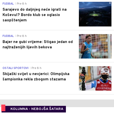
0
FUDBAL
Pre 8 h
|
Sarajevo do daljnjeg neće igrati na
Koševu!? Bordo klub se oglasio
saopštenjem
0
FUDBAL
Pre 8 h
|
Bajer ne gubi vrijeme: Stigao jedan od
najtraženijih lijevih bekova
0
OSTALI SPORTOVI
Pre 8 h
|
Skijaški svijet u nevjerici: Olimpijska
šampionka rekla zbogom stazama
KOLUMNA - NEBOJŠA ŠATARA