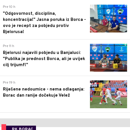
0
Pre 10 h
"Odgovornost, disciplina,
koncentracija!" Jasna poruka iz Borca -
ovo je recept za pobjedu protiv
Bjelorusa!
0
Pre 11 h
Bjelorusi najavili pobjedu u Banjaluci:
"Publika je prednost Borca, ali je uvijek
cilj trijumf!"
0
Pre 19 h
Riješene nedoumice - nema odlaganja:
Borac dan ranije dočekuje Velež
RK BORAC