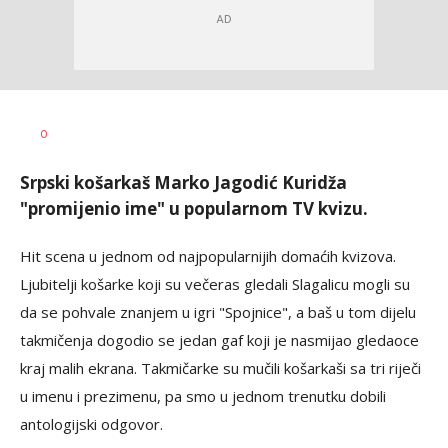
Bojan
AUTOR
0
Jakovljević
Srpski košarkaš Marko Jagodić Kuridža
"promijenio ime" u popularnom TV kvizu.
Hit scena u jednom od najpopularnijih domaćih kvizova.
Ljubitelji košarke koji su večeras gledali Slagalicu mogli su
da se pohvale znanjem u igri "Spojnice", a baš u tom dijelu
takmičenja dogodio se jedan gaf koji je nasmijao gledaoce
kraj malih ekrana. Takmičarke su mučili košarkaši sa tri riječi
u imenu i prezimenu, pa smo u jednom trenutku dobili
antologijski odgovor.