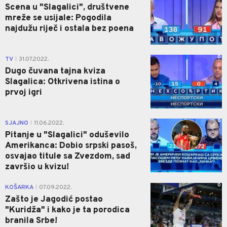
Scena u "Slagalici", društvene
mreže se usijale: Pogodila
najdužu riječ i ostala bez poena
0
TV
31.07.2022.
|
Dugo čuvana tajna kviza
Slagalica: Otkrivena istina o
prvoj igri
0
SJAJNO
11.06.2022.
|
Pitanje u "Slagalici" oduševilo
Amerikanca: Dobio srpski pasoš,
osvajao titule sa Zvezdom, sad
završio u kvizu!
0
KOŠARKA
07.09.2022.
|
Zašto je Jagodić postao
"Kuridža" i kako je ta porodica
branila Srbe!