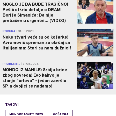
MOGLO JE DA BUDE TRAGIČNO!
Pešić otkrio detalje o DRAMI
Boriše Simanića: Da nije
prebačen u urgentni... (VIDEO)
0
PORUKA
31.08.2023.
|
Neke stvari veće su od košarke!
Avramović spreman za okršaj sa
Italijanima: Stari su nam dužnici!
0
PROBLEMI...
31.08.2023.
|
MONDO IZ MANILE: Srbija brine
zbog povreda! Evo kakvo je
stanje "orlova" - jedan završio
SP, a dvojici se nadamo!
TAGOVI
MUNDOBASKET 2023
KOŠARKA