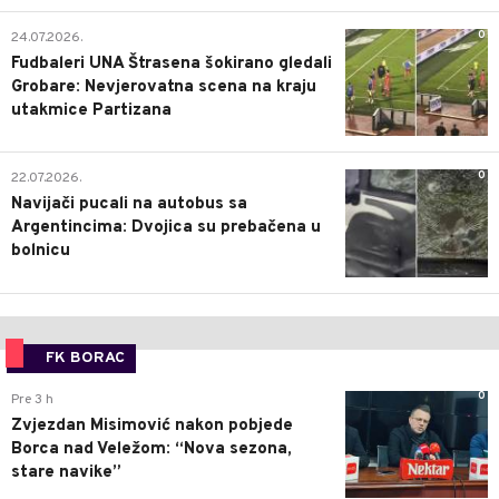
0
24.07.2026.
Fudbaleri UNA Štrasena šokirano gledali
Grobare: Nevjerovatna scena na kraju
utakmice Partizana
0
22.07.2026.
Navijači pucali na autobus sa
Argentincima: Dvojica su prebačena u
bolnicu
FK BORAC
0
Pre 3 h
Zvjezdan Misimović nakon pobjede
Borca nad Veležom: “Nova sezona,
stare navike”