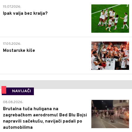
2
15.07.2026.
Ipak valja bez kralja?
0
17.05.2026.
Mostarske kiše
NAVIJAČI
0
08.08.2026.
Brutalna tuča huligana na
zagrebačkom aerodromu! Bed Blu Bojsi
napravili sačekušu, navijači padali po
automobilima