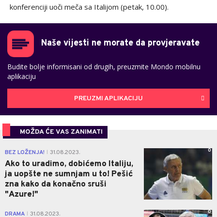
konferenciji uoči meča sa Italijom (petak, 10.00).
Naše vijesti ne morate da provjeravate
Budite bolje informisani od drugih, preuzmite Mondo mobilnu
aplikaciju
PREUZMI APLIKACIJU
MOŽDA ĆE VAS ZANIMATI
0
BEZ LOŽENJA!
31.08.2023.
|
Ako to uradimo, dobićemo Italiju,
ja uopšte ne sumnjam u to! Pešić
zna kako da konačno sruši
"Azure!"
0
DRAMA
31.08.2023.
|