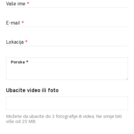
Vaše ime
*
E-mail
*
Lokacija
*
Ubacite video ili foto
Možete da ubacite do 3 fotografije ili videa. Ne smije biti
više od 25 MB.