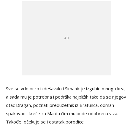
Sve se vrlo brzo izdešavalo i Simanić je izgubio mnogo krvi,
a sada mu je potrebna i podrška najbližih tako da se njegov
otac Dragan, poznati preduzetnik iz Bratunca, odmah
spakovao i kreće za Manilu čim mu bude odobrena viza.
Takođe, očekuje se i ostatak porodice.