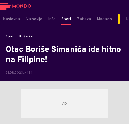
Naslovna
Najnovije
Info
Sport
Zabava
Magazin
M
Sport
Košarka
Otac Boriše Simanića ide hitno
na Filipine!
31.08.2023. / 15:11