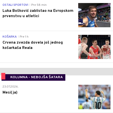
0
OSTALI SPORTOVI
Pre 58 min
|
Luka Bošković zablistao na Evropskom
prvenstvu u atletici
0
KOŠARKA
Pre 1 h
|
Crvena zvezda dovela još jednog
košarkaša Reala
KOLUMNA - NEBOJŠA ŠATARA
0
23.07.2026.
Mesi(ja)