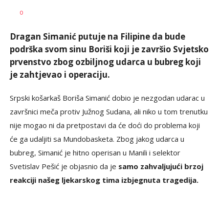
Goran
AUTOR
0
Arbutina
Dragan Simanić putuje na Filipine da bude
podrška svom sinu Boriši koji je završio Svjetsko
prvenstvo zbog ozbiljnog udarca u bubreg koji
je zahtjevao i operaciju.
Srpski košarkaš Boriša Simanić dobio je nezgodan udarac u
završnici meča protiv Južnog Sudana, ali niko u tom trenutku
nije mogao ni da pretpostavi da će doći do problema koji
će ga udaljiti sa Mundobasketa. Zbog jakog udarca u
bubreg, Simanić je hitno operisan u Manili i selektor
Svetislav Pešić je objasnio da je
samo zahvaljujući brzoj
reakciji našeg ljekarskog tima izbjegnuta tragedija.