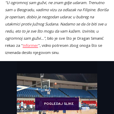
"U ogromnoj sam gužvi, ne znam gdje udaram. Trenutno
sam u Beogradu, vadimo vizu za odlazak na Filipine. Boriša
je operisan, dobio je nezgodan udarac u bubreg na
utakmici protiv Južnog Sudana. Nadamo se da će biti sve u
redu, eto to je sve što mogu da vam kažem. Izvinite, u
ogromnoj sam gužvi...",
bilo je sve što je Dragan Simanić
rekao za "
Informer
", vidno potresen zbog onoga što se
iznenada desilo njegovom sinu.
POGLEDAJ SLIKE