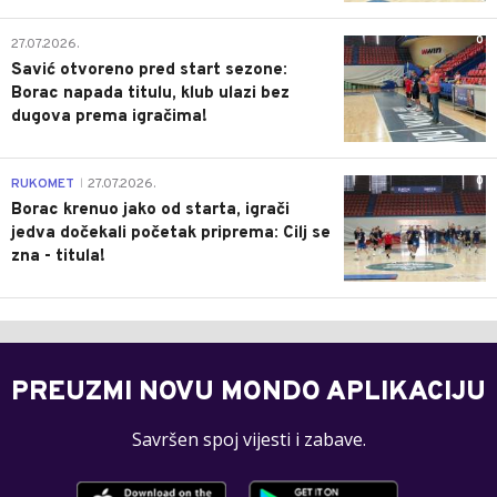
0
27.07.2026.
Savić otvoreno pred start sezone:
Borac napada titulu, klub ulazi bez
dugova prema igračima!
0
RUKOMET
27.07.2026.
|
Borac krenuo jako od starta, igrači
jedva dočekali početak priprema: Cilj se
zna - titula!
PREUZMI NOVU MONDO APLIKACIJU
Savršen spoj vijesti i zabave.