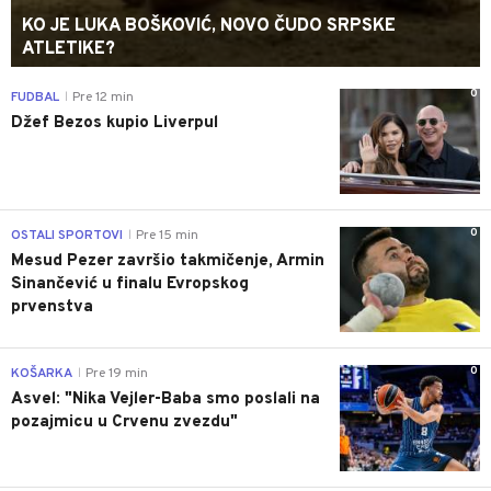
KO JE LUKA BOŠKOVIĆ, NOVO ČUDO SRPSKE
ATLETIKE?
0
FUDBAL
Pre 12 min
|
Džef Bezos kupio Liverpul
0
OSTALI SPORTOVI
Pre 15 min
|
Mesud Pezer završio takmičenje, Armin
Sinančević u finalu Evropskog
prvenstva
0
KOŠARKA
Pre 19 min
|
Asvel: "Nika Vejler-Baba smo poslali na
pozajmicu u Crvenu zvezdu"