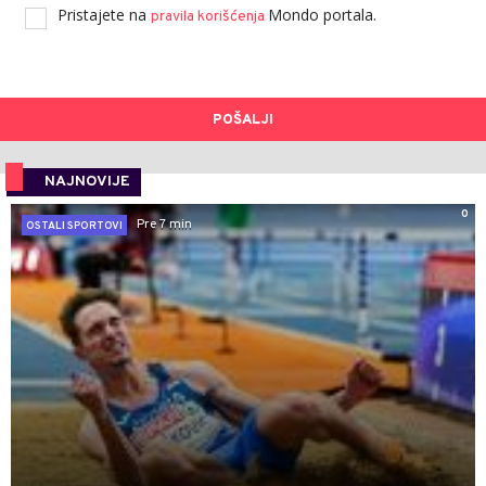
Pristajete na
Mondo portala.
pravila korišćenja
POŠALJI
NAJNOVIJE
0
Pre 7 min
OSTALI SPORTOVI