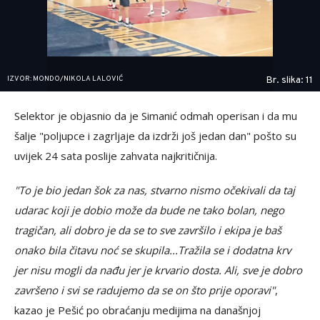
IZVOR: MONDO/NIKOLA LALOVIĆ
Br. slika: 11
Selektor je objasnio da je Simanić odmah operisan i da mu
šalje "poljupce i zagrljaje da izdrži još jedan dan" pošto su
uvijek 24 sata poslije zahvata najkritičnija.
"To je bio jedan šok za nas, stvarno nismo očekivali da taj
udarac koji je dobio može da bude ne tako bolan, nego
tragičan, ali dobro je da se to sve završilo i ekipa je baš
onako bila čitavu noć se skupila...Tražila se i dodatna krv
jer nisu mogli da nađu jer je krvario dosta. Ali, sve je dobro
završeno i svi se radujemo da se on što prije oporavi"
,
kazao je Pešić po obraćanju medijima na današnjoj