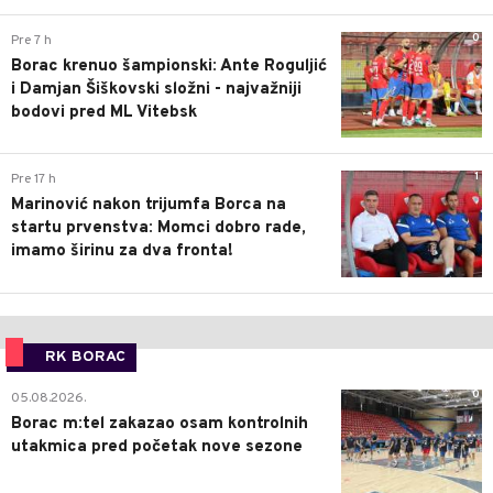
0
Pre 7 h
Borac krenuo šampionski: Ante Roguljić
i Damjan Šiškovski složni - najvažniji
bodovi pred ML Vitebsk
1
Pre 17 h
Marinović nakon trijumfa Borca na
startu prvenstva: Momci dobro rade,
imamo širinu za dva fronta!
RK BORAC
0
05.08.2026.
Borac m:tel zakazao osam kontrolnih
utakmica pred početak nove sezone